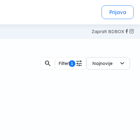
Prijava
Zaprati BDBOX
search
tune
Filter
1
Najnovije