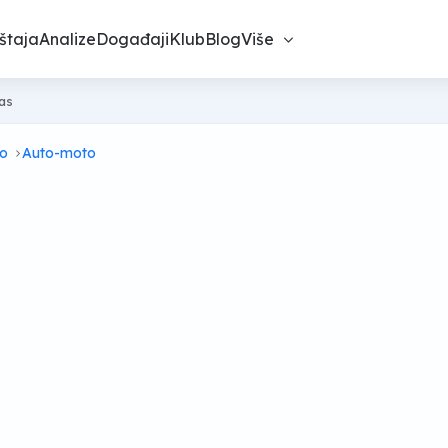
štaja
Analize
Događaji
Klub
Blog
Više
nas
vo
Auto-moto