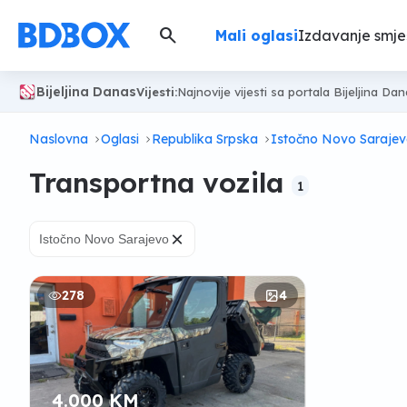
search
Mali oglasi
Izdavanje smje
Bijeljina Danas
Vijesti:
Najnovije vijesti sa portala Bijeljina Da
Naslovna
Oglasi
Republika Srpska
Istočno Novo Saraje
Transportna vozila
1
×
Istočno Novo Sarajevo
278
4
4.000 KM