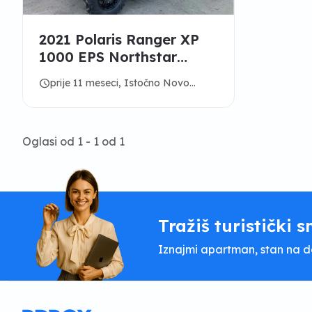
2021 Polaris Ranger XP
1000 EPS Northstar
Edition
schedule
prije 11 meseci, Istočno Novo
Sarajevo
Oglasi od 1 - 1 od 1
Tražiš turistički s
Iznajmi apartman, stan na dan