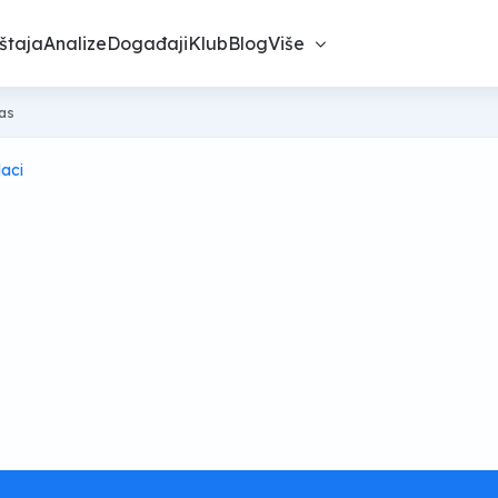
štaja
Analize
Događaji
Klub
Blog
Više
nas
aci