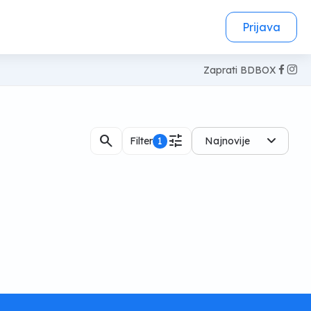
Prijava
Zaprati BDBOX
search
tune
Filter
1
Najnovije