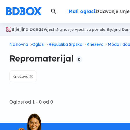
search
Mali oglasi
Izdavanje smje
Bijeljina Danas
Vijesti:
Najnovije vijesti sa portala Bijeljina Da
Naslovna
Oglasi
Republika Srpska
Kneževo
Moda i dod
Repromaterijal
0
×
Kneževo
Oglasi od 1 - 0 od 0