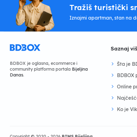
Tražiš turistički s
Iznajmi apartman, stan na dan
Saznaj vi
BDBOX je oglasna, ecommerce i
Šta je 
community platforma portala
Bijeljina
BDBOX p
Danas
.
Online 
Najčešć
Ko je Vi
Copyright © 2020 - 2026
BIMS Bijeljina