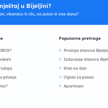
mještaj u Bijeljini?
, vikendcu ili vilu, na jedan ili više dana?
še
Popularne pretrage
BDBOX?
Prodaja stanova Bijelji
aketi
Izdavanje stanova Bijel
prodaja
Stan na dan
a pitanja
Oglasi za posao
ktor?
Apartmani