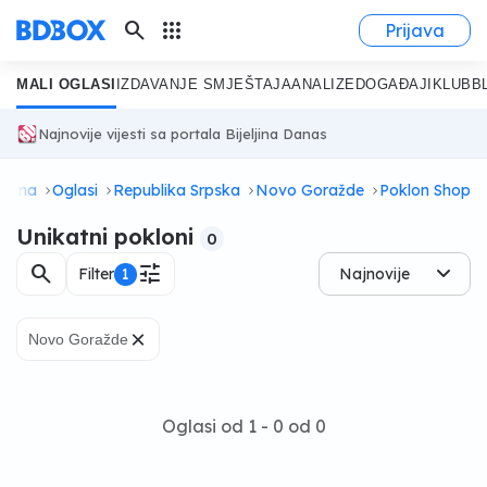
search
apps
Prijava
MALI OGLASI
IZDAVANJE SMJEŠTAJA
ANALIZE
DOGAĐAJI
KLUB
B
Najnovije vijesti sa portala Bijeljina Danas
lovna
Oglasi
Republika Srpska
Novo Goražde
Poklon Shop
Unikatni pokloni
0
search
tune
Filter
1
Najnovije
×
Novo Goražde
Oglasi od 1 - 0 od 0