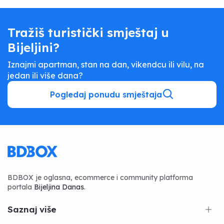
Tražiš turistički smještaj u
Bijeljini?
Iznajmi apartman, stan na dan, vikendcu ili vilu, na
jedan ili više dana?
Pogledaj ponudu smještaja
BDBOX je oglasna, ecommerce i community platforma
portala
Bijeljina Danas
.
Saznaj više