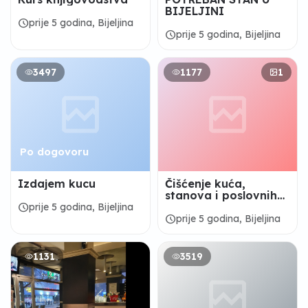
BIJELJINI
schedule
prije 5 godina, Bijeljina
schedule
prije 5 godina, Bijeljina
3497
1177
1
Po dogovoru
Izdajem kucu
Čišćenje kuća,
stanova i poslovnih
objekata
schedule
prije 5 godina, Bijeljina
schedule
prije 5 godina, Bijeljina
1131
3519