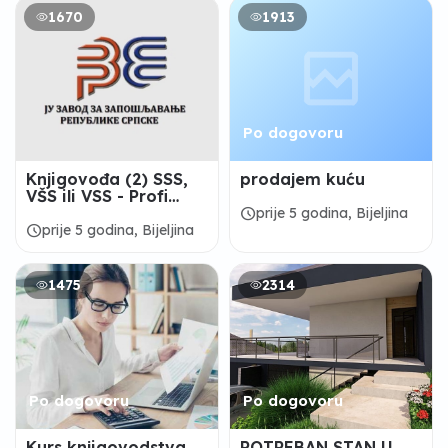
1670
1913
Po dogovoru
Knjigovođa (2) SSS,
prodajem kuću
VŠS ili VSS - Profi
Nova d.o.o Bijeljina
schedule
prije 5 godina, Bijeljina
schedule
prije 5 godina, Bijeljina
1475
2314
Po dogovoru
Po dogovoru
Kurs knjigovodstva
POTREBAN STAN U