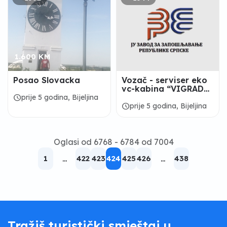
1.600 KM
Posao Slovacka
Vozač - serviser eko
vc-kabina “VIGRAD
d.o.o.” P.J. Bijeljina
schedule
prije 5 godina, Bijeljina
schedule
prije 5 godina, Bijeljina
Oglasi od 6768 - 6784 od 7004
1
...
422
423
424
425
426
...
438
Tražiš turistički smještaj u