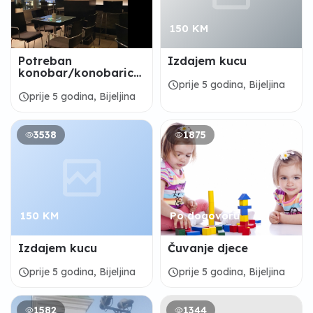
150 KM
Potreban
Izdajem kucu
konobar/konobarica
za rad u Cafe La
schedule
prije 5 godina, Bijeljina
Bella Maria
schedule
prije 5 godina, Bijeljina
3538
1875
150 KM
Po dogovoru
Izdajem kucu
Čuvanje djece
schedule
schedule
prije 5 godina, Bijeljina
prije 5 godina, Bijeljina
1582
1344