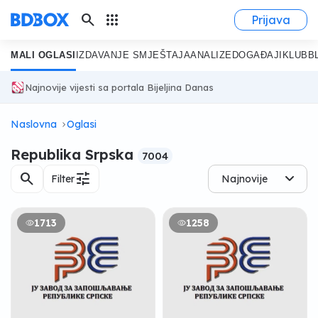
search
apps
Prijava
MALI OGLASI
IZDAVANJE SMJEŠTAJA
ANALIZE
DOGAĐAJI
KLUB
B
Najnovije vijesti sa portala Bijeljina Danas
Naslovna
Oglasi
Republika Srpska
7004
search
tune
Filter
Najnovije
1713
1258