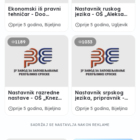
Ekonomski ili pravni
Nastavnik ruskog
tehničar - Doo
jezika - OŠ „Aleksa
“Trifunčević “ Bijeljina
Šantić“ Ugljevik
schedule
schedule
prije 5 godina, Bijeljina
prije 5 godina, Ugljevik
1189
1033
Nastavnik razredne
Nastavnik srpskog
nastave - OŠ „Knez
jezika, pripravnik -
Ivo od Semberije“,
Tehnička škola
Bijeljina
„Mihajlo Pupin“,
schedule
schedule
prije 5 godina, Bijeljina
prije 5 godina, Bijeljina
Bijeljina
SADRŽAJ SE NASTAVLJA NAKON REKLAME