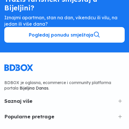
Bijeljini?
Iznajmi apartman, stan na dan, vikendcu ili vilu, na
jedan ili više dana?
Pogledaj ponudu smještaja
BDBOX je oglasna, ecommerce i community platforma
portala
Bijeljina Danas
.
Saznaj više
Popularne pretrage