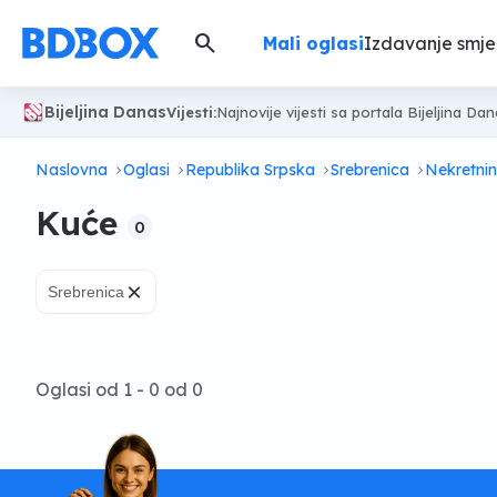
search
Mali oglasi
Izdavanje smje
Bijeljina Danas
Vijesti:
Najnovije vijesti sa portala Bijeljina Da
Naslovna
Oglasi
Republika Srpska
Srebrenica
Nekretni
Kuće
0
×
Srebrenica
Oglasi od 1 - 0 od 0