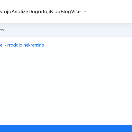
štaja
Analize
Događaji
Klub
Blog
Više
nas
ne
Prodaja nekretnina