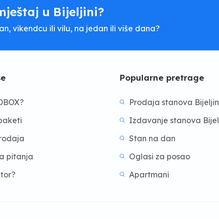
mještaj u Bijeljini?
, vikendcu ili vilu, na jedan ili više dana?
še
Popularne pretrage
BDBOX?
Prodaja stanova Bijelji
aketi
Izdavanje stanova Bijel
prodaja
Stan na dan
a pitanja
Oglasi za posao
ktor?
Apartmani