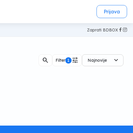
Prijava
Zaprati BDBOX
search
tune
Filter
1
Najnovije