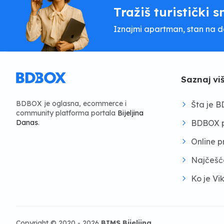
Tražiš turistički s
Iznajmi apartman, stan na dan
Saznaj vi
BDBOX je oglasna, ecommerce i
Šta je 
community platforma portala
Bijeljina
BDBOX p
Danas
.
Online 
Najčešć
Ko je Vi
Copyright © 2020 - 2026
BIMS Bijeljina