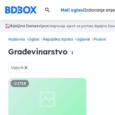
search
Mali oglasi
Izdavanje smje
Bijeljina Danas
Vijesti:
Najnovije vijesti sa portala Bijeljina Da
Naslovna
Oglasi
Republika Srpska
Ugljevik
Poslovi
Građevinarstvo
1
×
Ugljevik
1718