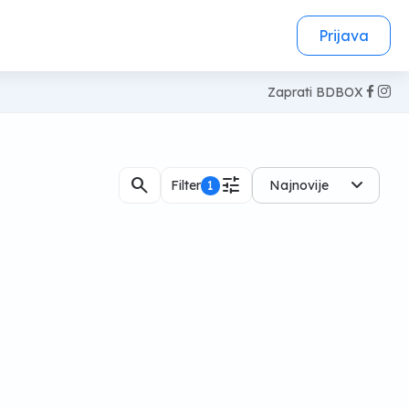
Prijava
Zaprati BDBOX
search
tune
Filter
1
Najnovije