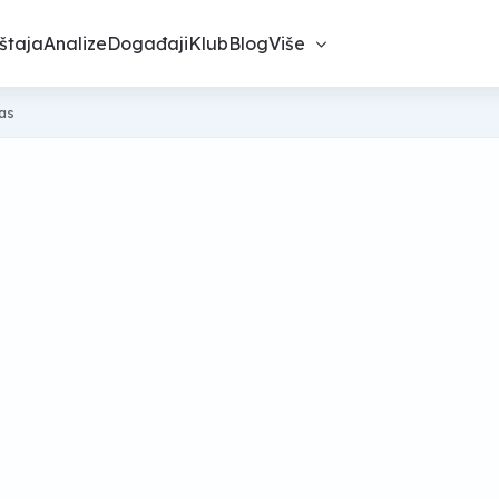
štaja
Analize
Događaji
Klub
Blog
Više
nas