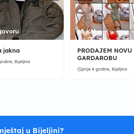
govoru
15 KM
 jakna
PRODAJEM NOVU
GARDAROBU
godine, Bijeljina
schedule
prije 4 godine, Bijeljina
mještaj u Bijeljini?