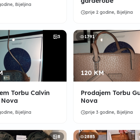
garderobe
godine, Bijeljina
schedule
prije 2 godine, Bijeljina
3
1791
M
120 KM
em Torbu Calvin
Prodajem Torbu Gu
- Nova
Nova
schedule
godine, Bijeljina
prije 3 godine, Bijeljina
8
2885