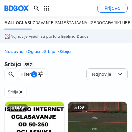
search
apps
Prijava
MALI OGLASI
IZDAVANJE SMJEŠTAJA
ANALIZE
DOGAĐAJI
KLUB
B
Najnovije vijesti sa portala Bijeljina Danas
Naslovna
Oglasi
Srbija
Srbija
Srbija
357
search
tune
Filter
1
Najnovije
×
Srbija
1466
128