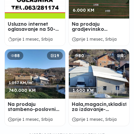
40 KM
6.000 KM
Usluzno internet
Na prodaju
oglasavanje na 50-
gradjevinsko
100-150-200
zemljiste u naselju
oglasnika
Grmovac-Ugrinovci
rotate_left
schedule
prije 1 mesec, Srbija
prije 1 mesec, Srbija
88
19
80
4
1.057 KM/m²
740.000 KM
1.600 KM
Na prodaju
Hala,magacin,skladiste
stambeno-poslovni
za izdavanje-
objekat (kuca,hala)
Paragovo
Paragovo
schedule
schedule
prije 1 mesec, Srbija
prije 1 mesec, Srbija