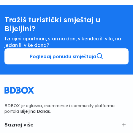
Tražiš turistički smještaj u
Bijeljini?
Iznajmi apartman, stan na dan, vikendcu ili vilu, na
jedan ili više dana?
Pogledaj ponudu smještaja
BDBOX je oglasna, ecommerce i community platforma
portala
Bijeljina Danas
.
Saznaj više