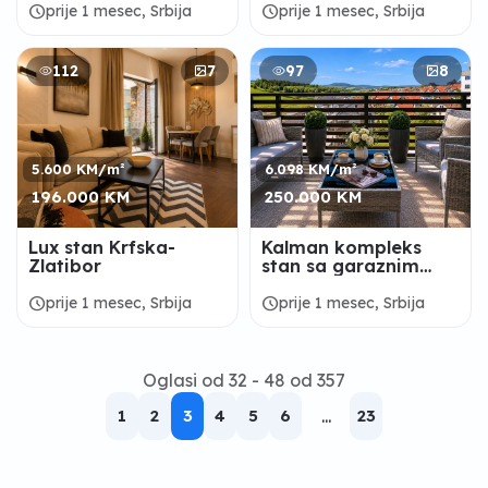
schedule
schedule
prije 1 mesec, Srbija
prije 1 mesec, Srbija
112
7
97
8
5.600 KM/m²
6.098 KM/m²
196.000 KM
250.000 KM
Lux stan Krfska-
Kalman kompleks
Zlatibor
stan sa garaznim
mestom
schedule
schedule
prije 1 mesec, Srbija
prije 1 mesec, Srbija
Oglasi od 32 - 48 od 357
1
2
3
4
5
6
...
23