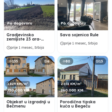
Po dogovoru
Po dogovoru
Gradjevinsko
Sava sojenica Rule
zemljiste 23 ara-
Golubinci
schedule
prije 1 mesec, Srbija
schedule
prije 1 mesec, Srbija
135
6
80
13
1.829 KM/m²
2.031 KM/m²
750.000 KM
260.000 KM
Objekat u izgradnji u
Porodična tipska
Bečmenu
kuća u Begeču