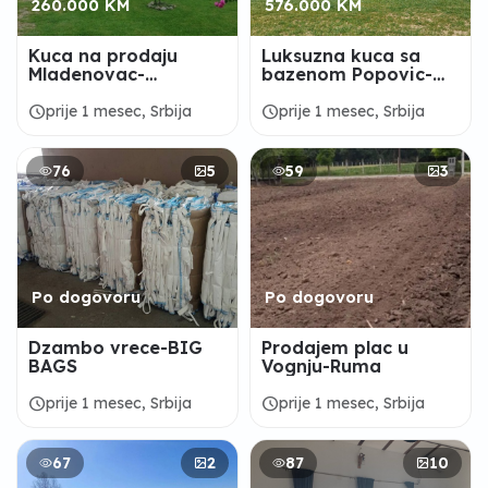
260.000 KM
576.000 KM
Kuca na prodaju
Luksuzna kuca sa
Mladenovac-
bazenom Popovic-
Medjuluzje
Sopot-Kosmaj
schedule
schedule
prije 1 mesec, Srbija
prije 1 mesec, Srbija
76
5
59
3
Po dogovoru
Po dogovoru
Dzambo vrece-BIG
Prodajem plac u
BAGS
Vognju-Ruma
schedule
schedule
prije 1 mesec, Srbija
prije 1 mesec, Srbija
67
2
87
10