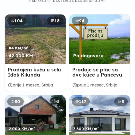
SADRŽAJ SE NASTAVLJA NAKON REKLAME
104
18
94
84 KM/m²
42.000 KM
Po dogovoru
Prodajem kuću u selu
Prodaje se plac sa
Iđoš-Kikinda
dve kuce u Pancevu
schedule
schedule
prije 1 mesec, Srbija
prije 1 mesec, Srbija
80
5
117
8
2.000 KM/m²
3.600 KM/m²