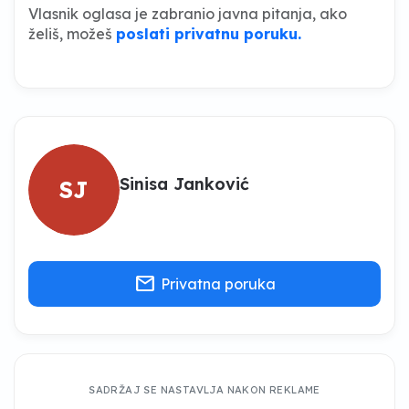
Vlasnik oglasa je zabranio javna pitanja, ako
želiš, možeš
poslati privatnu poruku.
Sinisa Janković
SJ
mail
Privatna poruka
SADRŽAJ SE NASTAVLJA NAKON REKLAME