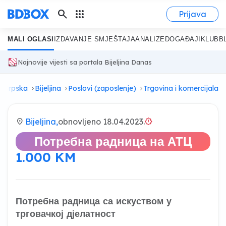
search
apps
Prijava
MALI OGLASI
IZDAVANJE SMJEŠTAJA
ANALIZE
DOGAĐAJI
KLUB
B
Najnovije vijesti sa portala Bijeljina Danas
a Srpska
Bijeljina
Poslovi (zaposlenje)
Trgovina i komercijala
location_on
Bijeljina,
obnovljeno 18.04.2023.
brightness_alert
Потребна радница на АТЦ
1.000 KM
Потребна радница са искуством у
трговачкој дјелатност