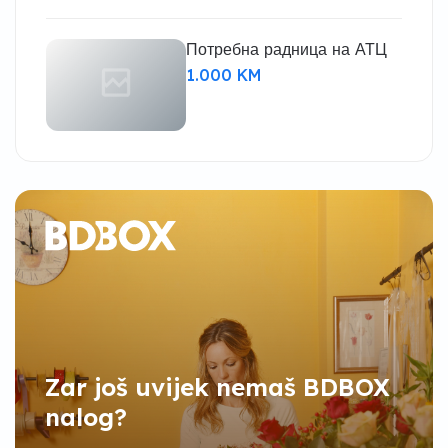
Потребна радница на АТЦ
1.000 KM
Zar još uvijek nemaš BDBOX
nalog?