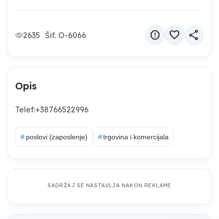
report
favorite
share
2635
Šif. O-6066
Opis
Telef:+38766522996
#
poslovi (zaposlenje)
#
trgovina i komercijala
SADRŽAJ SE NASTAVLJA NAKON REKLAME