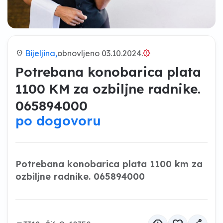
location_on
Bijeljina,
obnovljeno 03.10.2024.
brightness_alert
Potrebana konobarica plata
1100 KM za ozbiljne radnike.
065894000
po dogovoru
Potrebana konobarica plata 1100 km za
ozbiljne radnike. 065894000