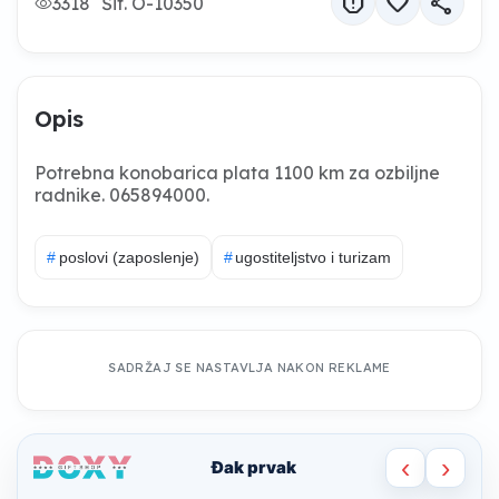
report
favorite
share
3318
Šif. O-10350
Opis
Potrebna konobarica plata 1100 km za ozbiljne
radnike. 065894000.
#
poslovi (zaposlenje)
#
ugostiteljstvo i turizam
SADRŽAJ SE NASTAVLJA NAKON REKLAME