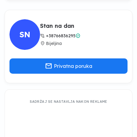
Stan na dan
SN
phone_in_talk
verified
+38766836295
location_on
Bijeljina
mail
Privatna poruka
SADRŽAJ SE NASTAVLJA NAKON REKLAME