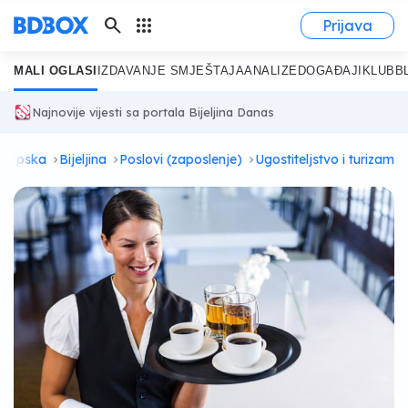
search
apps
Prijava
MALI OGLASI
IZDAVANJE SMJEŠTAJA
ANALIZE
DOGAĐAJI
KLUB
B
Najnovije vijesti sa portala Bijeljina Danas
 Srpska
Bijeljina
Poslovi (zaposlenje)
Ugostiteljstvo i turizam