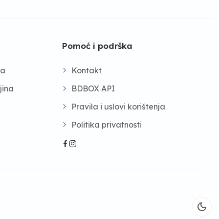
Pomoć i podrška
na
Kontakt
jina
BDBOX API
Pravila i uslovi korištenja
Politika privatnosti
dark_mode