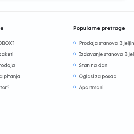
še
Popularne pretrage
BDBOX?
Prodaja stanova Bijelji
aketi
Izdavanje stanova Bijel
prodaja
Stan na dan
a pitanja
Oglasi za posao
ktor?
Apartmani