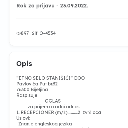
Rok za prijavu - 23.09.2022.
897
Šif. O-4534
Opis
“ETNO SELO STANIŠIĆI” DOO
Pavlovića Put br.32
76300 Bijeljina
Raspisuje
OGLAS
za prijem u radni odnos
1. RECEPCIONER (m/ž)…..……2 izvršioca
Uslovi:
-Znanje engleskog jezika