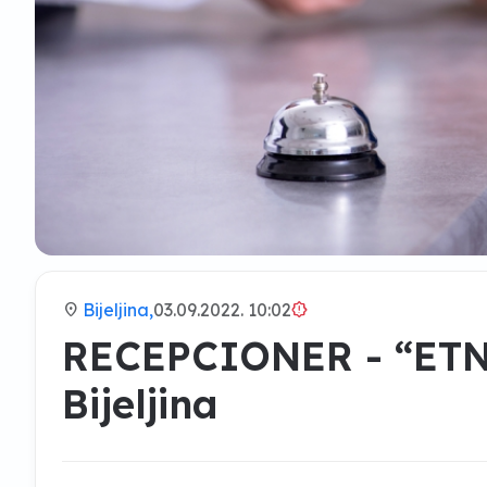
location_on
Bijeljina,
03.09.2022. 10:02
brightness_alert
RECEPCIONER - “ET
Bijeljina