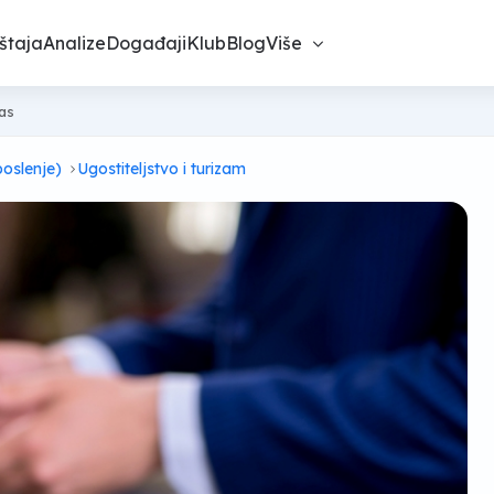
štaja
Analize
Događaji
Klub
Blog
Više
nas
poslenje)
Ugostiteljstvo i turizam