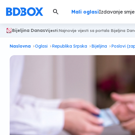
search
Mali oglasi
Izdavanje smje
Bijeljina Danas
Vijesti:
Najnovije vijesti sa portala Bijeljina Da
Naslovna
Oglasi
Republika Srpska
Bijeljina
Poslovi (za