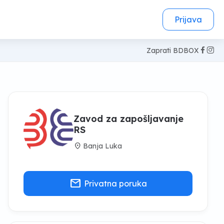
Prijava
Zaprati BDBOX
Zavod za zapošljavanje
RS
location_on
Banja Luka
mail
Privatna poruka