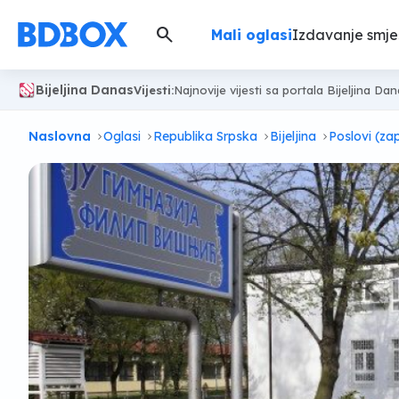
search
Mali oglasi
Izdavanje smje
Bijeljina Danas
Vijesti:
Najnovije vijesti sa portala Bijeljina Da
Naslovna
Oglasi
Republika Srpska
Bijeljina
Poslovi (za