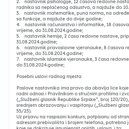
2. nastavnik psihologije, 12 časova redovne nasta
radnika sa neplaćenog odsustva, a najduže do 10.
3. nastavnik matematike, puna norma, na određeno
sa funkcije, a najduže do dvije godine;
4. nastavnik računarstva i informatike, 18 časova
vrijeme, do 31.08.2024.godine;
5. nastavnik hemije, 2 časa redovne nastave, pri
31.08.2024.godine;
6. nastavnik pravoslavne vjeronauke, 8 časova re
vrijeme, do 31.08.2024.godine;
7. nastavnik islamske vjeronauke, 3 časa redovne 
do 31.08.2024.godine;
Posebni uslovi radnog mjesta
Poslove nastavnika ima pravo da obavlja lice koje
radni odnosi i Pravilnikom o stručnim profilima i z
(„Službeni glasnik Republike Srpske“, broj 120/20)
srednjem obrazovanju i vaspitanju („Službeni glasn
55/23).
Uz prijavu na raspisani konkurs, potpisanu od stran
adresom prebivališta i brojem telefona, potrebno
koje se dokazuje ispunjenost opštih uslova, i to: