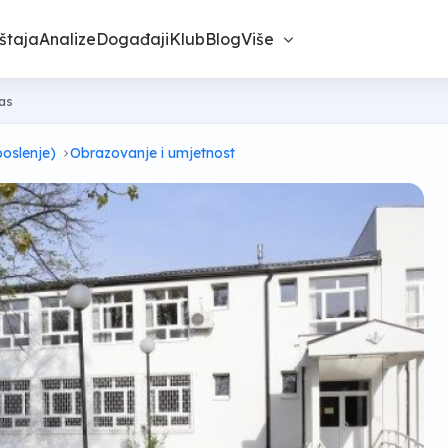
štaja
Analize
Događaji
Klub
Blog
Više
nas
poslenje)
Obrazovanje i umjetnost