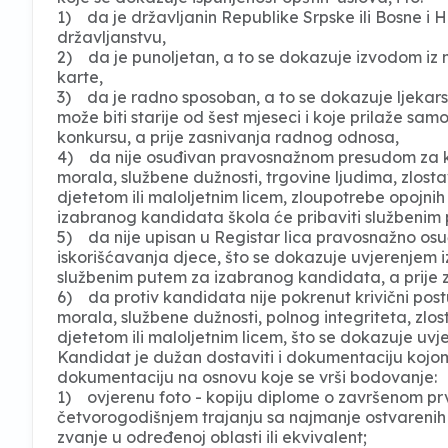
1) da je državljanin Republike Srpske ili Bosne i 
državljanstvu,
2) da je punoljetan, a to se dokazuje izvodom iz m
karte,
3) da je radno sposoban, a to se dokazuje ljekarsk
može biti starije od šest mjeseci i koje prilaže sa
konkursu, a prije zasnivanja radnog odnosa,
4) da nije osuđivan pravosnažnom presudom za kriv
morala, službene dužnosti, trgovine ljudima, zlosta
djetetom ili maloljetnim licem, zloupotrebe opojni
izabranog kandidata škola će pribaviti službenim 
5) da nije upisan u Registar lica pravosnažno osu
iskorišćavanja djece, što se dokazuje uvjerenjem iz
službenim putem za izabranog kandidata, a prije 
6) da protiv kandidata nije pokrenut krivični postu
morala, službene dužnosti, polnog integriteta, zlos
djetetom ili maloljetnim licem, što se dokazuje uvj
Kandidat je dužan dostaviti i dokumentaciju kojom
dokumentaciju na osnovu koje se vrši bodovanje:
1) ovjerenu foto - kopiju diplome o završenom pr
četvorogodišnjem trajanju sa najmanje ostvarenih
zvanje u određenoj oblasti ili ekvivalent;