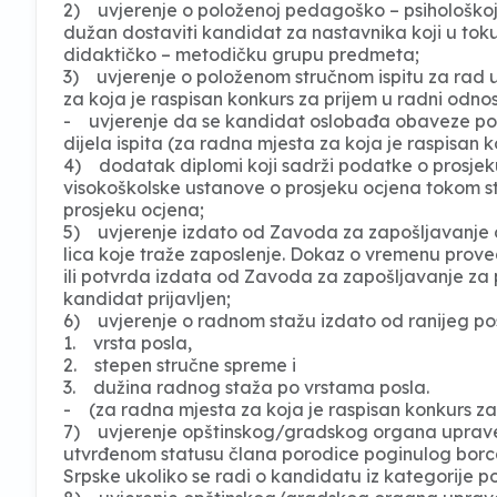
2) uvjerenje o položenoj pedagoško – psihološkoj 
dužan dostaviti kandidat za nastavnika koji u toku
didaktičko – metodičku grupu predmeta;
3) uvjerenje o položenom stručnom ispitu za rad
za koja je raspisan konkurs za prijem u radni odnos 
- uvjerenje da se kandidat oslobađa obaveze polag
dijela ispita (za radna mjesta za koja je raspisan 
4) dodatak diplomi koji sadrži podatke o prosjeku
visokoškolske ustanove o prosjeku ocjena tokom st
prosjeku ocjena;
5) uvjerenje izdato od Zavoda za zapošljavanje 
lica koje traže zaposlenje. Dokaz o vremenu prove
ili potvrda izdata od Zavoda za zapošljavanje za
kandidat prijavljen;
6) uvjerenje o radnom stažu izdato od ranijeg posl
1. vrsta posla,
2. stepen stručne spreme i
3. dužina radnog staža po vrstama posla.
- (za radna mjesta za koja je raspisan konkurs za 
7) uvjerenje opštinskog/gradskog organa uprave 
utvrđenom statusu člana porodice poginulog bor
Srpske ukoliko se radi o kandidatu iz kategorije 