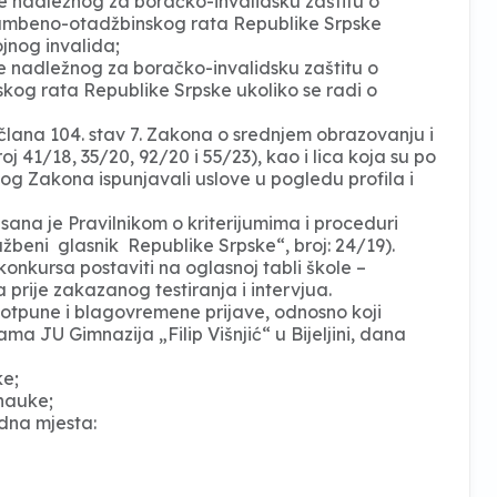
 nadležnog za boračko-invalidsku zaštitu o
ambeno-otadžbinskog rata Republike Srpske
ojnog invalida;
nadležnog za boračko-invalidsku zaštitu o
g rata Republike Srpske ukoliko se radi o
 člana 104. stav 7. Zakona o srednjem obrazovanju i
j 41/18, 35/20, 92/20 i 55/23), kao i lica koja su po
 Zakona ispunjavali uslove u pogledu profila i
ana je Pravilnikom o kriterijumima i proceduri
užbeni glasnik Republike Srpske“, broj: 24/19).
konkursa postaviti na oglasnoj tabli škole –
a prije zakazanog testiranja i intervjua.
i potpune i blagovremene prijave, odnosno koji
ma JU Gimnazija „Filip Višnjić“ u Bijeljini, dana
ke;
nauke;
dna mjesta: