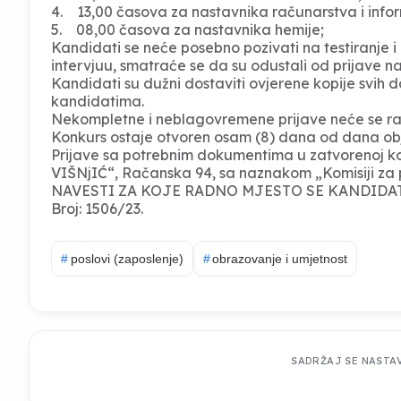
4. 13,00 časova za nastavnika računarstva i info
5. 08,00 časova za nastavnika hemije;
Kandidati se neće posebno pozivati na testiranje i i
intervjuu, smatraće se da su odustali od prijave na
Kandidati su dužni dostaviti ovjerene kopije svih 
kandidatima.
Nekompletne i neblagovremene prijave neće se ra
Konkurs ostaje otvoren osam (8) dana od dana obj
Prijave sa potrebnim dokumentima u zatvorenoj ko
VIŠNjIĆ“, Račanska 94, sa naznakom „Komisiji za
NAVESTI ZA KOJE RADNO MJESTO SE KANDIDAT
Broj: 1506/23.
#
poslovi (zaposlenje)
#
obrazovanje i umjetnost
SADRŽAJ SE NASTA