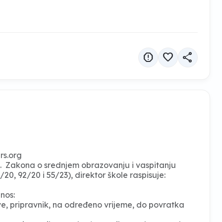
report
favorite
share
rs.org
 13. Zakona o srednjem obrazovanju i vaspitanju
20, 92/20 i 55/23), direktor škole raspisuje:
os:
e, pripravnik, na određeno vrijeme, do povratka