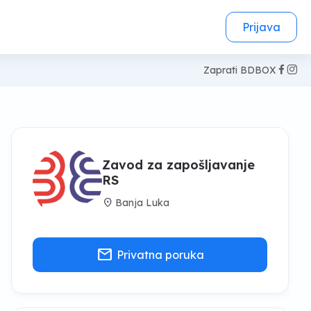
Prijava
Zaprati BDBOX
Zavod za zapošljavanje
RS
location_on
Banja Luka
mail
Privatna poruka