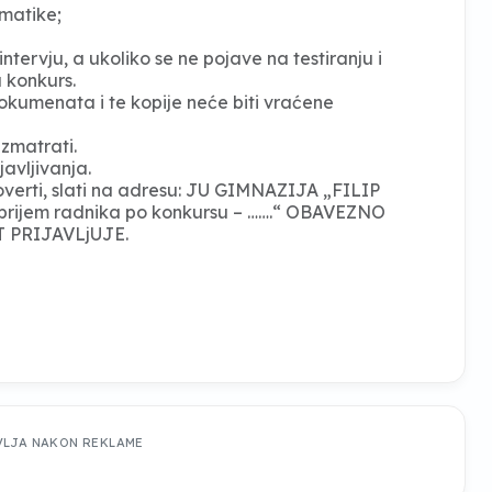
rmatike;
ntervju, a ukoliko se ne pojave na testiranju i
 konkurs.
dokumenata i te kopije neće biti vraćene
zmatrati.
avljivanja.
verti, slati na adresu: JU GIMNAZIJA „FILIP
 prijem radnika po konkursu – …….“ OBAVEZNO
 PRIJAVLjUJE.
VLJA NAKON REKLAME