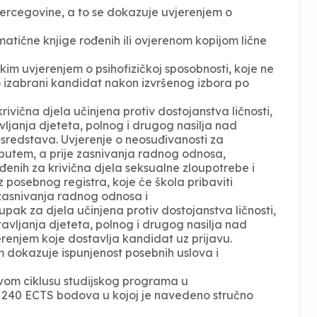
Hercegovine, a to se dokazuje uvjerenjem o
atične knjige rođenih ili ovjerenom kopijom lične
im uvjerenjem o psihofizičkoj sposobnosti, koje ne
mo izabrani kandidat nakon izvršenog izbora po
ična djela učinjena protiv dostojanstva ličnosti,
vljanja djeteta, polnog i drugog nasilja nad
h sredstava. Uvjerenje o neosuđivanosti za
putem, a prije zasnivanja radnog odnosa,
đenih za krivična djela seksualne zloupotrebe i
 posebnog registra, koje će škola pribaviti
zasnivanja radnog odnosa i
pak za djela učinjena protiv dostojanstva ličnosti,
tavljanja djeteta, polnog i drugog nasilja nad
erenjem koje dostavlja kandidat uz prijavu.
 dokazuje ispunjenost posebnih uslova i
vom ciklusu studijskog programa u
 240 ECTS bodova u kojoj je navedeno stručno