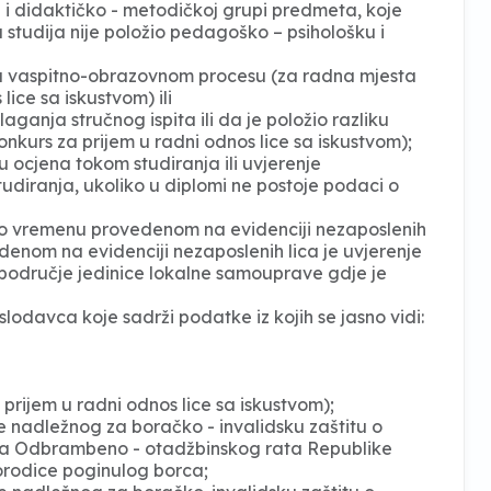
i didaktičko - metodičkoj grupi predmeta, koje
 studija nije položio pedagoško – psihološku i
 u vaspitno-obrazovnom procesu (za radna mjesta
lice sa iskustvom) ili
anja stručnog ispita ili da je položio razliku
konkurs za prijem u radni odnos lice sa iskustvom);
 ocjena tokom studiranja ili uvjerenje
udiranja, ukoliko u diplomi ne postoje podaci o
o vremenu provedenom na evidenciji nezaposlenih
denom na evidenciji nezaposlenih lica je uvjerenje
 područje jedinice lokalne samouprave gdje je
odavca koje sadrži podatke iz kojih se jasno vidi:
prijem u radni odnos lice sa iskustvom);
nadležnog za boračko - invalidsku zaštitu o
ca Odbrambeno - otadžbinskog rata Republike
porodice poginulog borca;