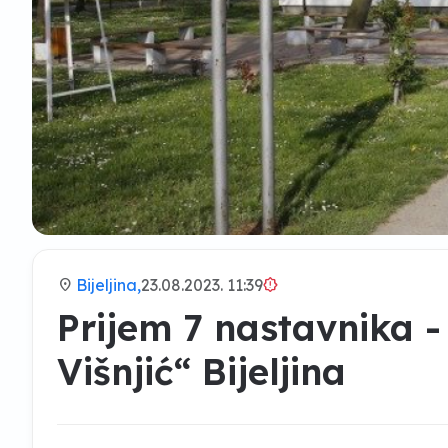
location_on
Bijeljina,
23.08.2023. 11:39
brightness_alert
Prijem 7 nastavnika -
Višnjić“ Bijeljina