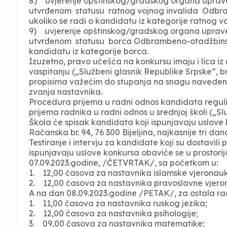
8) uvjerenje opštinskog/gradskog organa uprave
utvrđenom statusu ratnog vojnog invalida Odbr
ukoliko se radi o kandidatu iz kategorije ratnog v
9) uvjerenje opštinskog/gradskog organa uprave 
utvrđenom statusu borca Odbrambeno-otadžbinsko
kandidatu iz kategorije borca.
Izuzetno, pravo učešća na konkursu imaju i lica iz
vaspitanju („Službeni glasnik Republike Srpske“, bro
propisima važećim do stupanja na snagu navedenog
zvanja nastavnika.
Procedura prijema u radni odnos kandidata regulis
prijema radnika u radni odnos u srednjoj školi („Sl
Škola će spisak kandidata koji ispunjavaju uslove 
Račanska br. 94, 76 300 Bijeljina, najkasnije tri dan
Testiranje i intervju za kandidate koji su dostavil
ispunjavaju uslove konkursa obaviće se u prostorija
07.09.2023.godine, /ČETVRTAK/, sa početkom u:
1. 12,00 časova za nastavnika islamske vjeronau
2. 12,00 časova za nastavnika pravoslavne vjero
A na dan 08.09.2023.godine /PETAK/, za ostala ra
1. 11,00 časova za nastavnika ruskog jezika;
2. 12,00 časova za nastavnika psihologije;
3. 09,00 časova za nastavnika matematike;