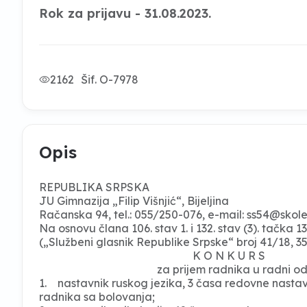
Rok za prijavu - 31.08.2023.
2162
Šif. O-7978
Opis
REPUBLIKA SRPSKA
JU Gimnazija „Filip Višnjić“, Bijeljina
Račanska 94, tel.: 055/250-076, e-mail:
ss54@skole
Na osnovu člana 106. stav 1. i 132. stav (3). tačka
(„Službeni glasnik Republike Srpske“ broj 41/18, 35/
K O N K U R S
za prijem radnika u radni odn
1. nastavnik ruskog jezika, 3 časa redovne nastav
radnika sa bolovanja;