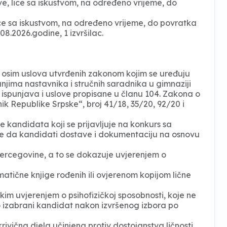
e, lice sa iskustvom, na određeno vrijeme, do
ice sa iskustvom, na određeno vrijeme, do povratka
8.2026.godine, 1 izvršilac.
 osim uslova utvrđenih zakonom kojim se uređuju
vanjima nastavnika i stručnih saradnika u gimnaziji
, ispunjava i uslove propisane u članu 104. Zakona o
ik Republike Srpske“, broj 41/18, 35/20, 92/20 i
e kandidata koji se prijavljuje na konkurs sa
 je da kandidati dostave i dokumentaciju na osnovu
Hercegovine, a to se dokazuje uvjerenjem o
atične knjige rođenih ili ovjerenom kopijom lične
im uvjerenjem o psihofizičkoj sposobnosti, koje ne
mo izabrani kandidat nakon izvršenog izbora po
ična djela učinjena protiv dostojanstva ličnosti,