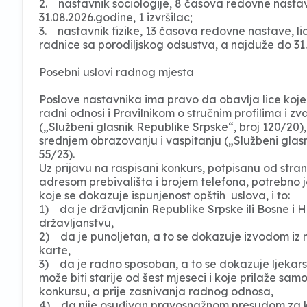
2. nastavnik sociologije, 8 časova redovne nastav
31.08.2026.godine, 1 izvršilac;
3. nastavnik fizike, 13 časova redovne nastave, l
radnice sa porodiljskog odsustva, a najduže do 31.0
Posebni uslovi radnog mjesta
Poslove nastavnika ima pravo da obavlja lice koje
radni odnosi i Pravilnikom o stručnim profilima i z
(„Službeni glasnik Republike Srpske“, broj 120/20)
srednjem obrazovanju i vaspitanju („Službeni glasn
55/23).
Uz prijavu na raspisani konkurs, potpisanu od stran
adresom prebivališta i brojem telefona, potrebno
koje se dokazuje ispunjenost opštih uslova, i to:
1) da je državljanin Republike Srpske ili Bosne i 
državljanstvu,
2) da je punoljetan, a to se dokazuje izvodom iz m
karte,
3) da je radno sposoban, a to se dokazuje ljekarsk
može biti starije od šest mjeseci i koje prilaže sa
konkursu, a prije zasnivanja radnog odnosa,
4) da nije osuđivan pravosnažnom presudom za kriv