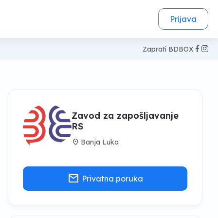
Prijava
Zaprati BDBOX
Zavod za zapošljavanje
RS
location_on
Banja Luka
mail
Privatna poruka