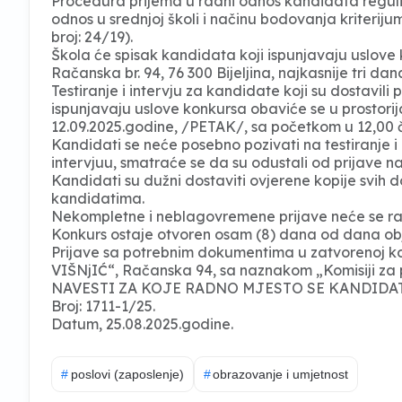
Procedura prijema u radni odnos kandidata regulis
odnos u srednjoj školi i načinu bodovanja kriterij
broj: 24/19).
Škola će spisak kandidata koji ispunjavaju uslove 
Račanska br. 94, 76 300 Bijeljina, najkasnije tri dan
Testiranje i intervju za kandidate koji su dostavil
ispunjavaju uslove konkursa obaviće se u prostorija
12.09.2025.godine, /PETAK/, sa početkom u 12,00 
Kandidati se neće posebno pozivati na testiranje i i
intervjuu, smatraće se da su odustali od prijave n
Kandidati su dužni dostaviti ovjerene kopije svih 
kandidatima.
Nekompletne i neblagovremene prijave neće se ra
Konkurs ostaje otvoren osam (8) dana od dana obj
Prijave sa potrebnim dokumentima u zatvorenoj ko
VIŠNjIĆ“, Račanska 94, sa naznakom „Komisiji za
NAVESTI ZA KOJE RADNO MJESTO SE KANDIDAT
Broj: 1711-1/25.
Datum, 25.08.2025.godine.
#
poslovi (zaposlenje)
#
obrazovanje i umjetnost