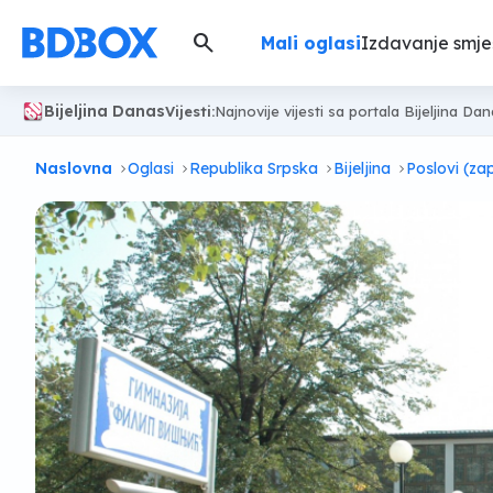
search
Mali oglasi
Izdavanje smje
Bijeljina Danas
Vijesti:
Najnovije vijesti sa portala Bijeljina Da
Naslovna
Oglasi
Republika Srpska
Bijeljina
Poslovi (za