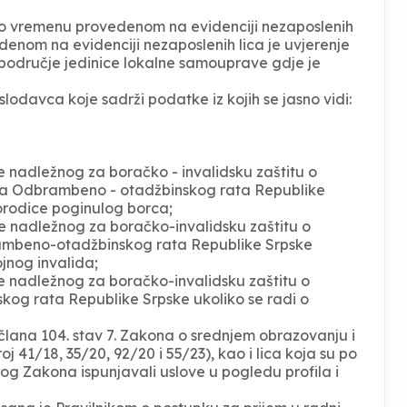
o vremenu provedenom na evidenciji nezaposlenih
denom na evidenciji nezaposlenih lica je uvjerenje
 područje jedinice lokalne samouprave gdje je
odavca koje sadrži podatke iz kojih se jasno vidi:
nadležnog za boračko - invalidsku zaštitu o
ca Odbrambeno - otadžbinskog rata Republike
porodice poginulog borca;
 nadležnog za boračko-invalidsku zaštitu o
ambeno-otadžbinskog rata Republike Srpske
ojnog invalida;
nadležnog za boračko-invalidsku zaštitu o
g rata Republike Srpske ukoliko se radi o
 člana 104. stav 7. Zakona o srednjem obrazovanju i
j 41/18, 35/20, 92/20 i 55/23), kao i lica koja su po
 Zakona ispunjavali uslove u pogledu profila i