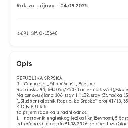
Rok za prijavu - 04.09.2025.
691
Šif. O-15640
Opis
REPUBLIKA SRPSKA
JU Gimnazija „Filip Višnjić“, Bijeljina
Račanska 94, tel.: 055/250-076, e-mail:
ss54@skole
Na osnovu člana 106. stav 1. i 132. stav (3). tačka
(„Službeni glasnik Republike Srpske“ broj 41/18, 35/
K O N K U R S
za prijem radnika u radni odnos:
1. nastavnik engleskog jezika i književnosti, 5 ča
određeno vrijeme, do 31.08.2026.godine, 1 izvršilac