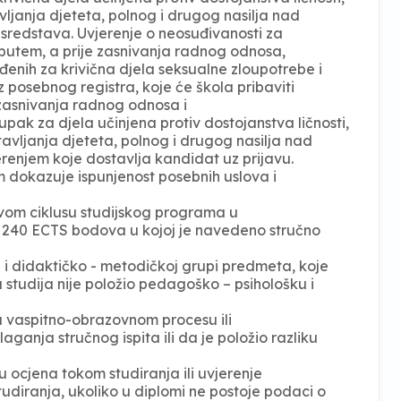
vljanja djeteta, polnog i drugog nasilja nad
h sredstava. Uvjerenje o neosuđivanosti za
putem, a prije zasnivanja radnog odnosa,
đenih za krivična djela seksualne zloupotrebe i
 posebnog registra, koje će škola pribaviti
zasnivanja radnog odnosa i
pak za djela učinjena protiv dostojanstva ličnosti,
tavljanja djeteta, polnog i drugog nasilja nad
erenjem koje dostavlja kandidat uz prijavu.
 dokazuje ispunjenost posebnih uslova i
vom ciklusu studijskog programa u
 240 ECTS bodova u kojoj je navedeno stručno
i didaktičko - metodičkoj grupi predmeta, koje
 studija nije položio pedagoško – psihološku i
u vaspitno-obrazovnom procesu ili
anja stručnog ispita ili da je položio razliku
 ocjena tokom studiranja ili uvjerenje
udiranja, ukoliko u diplomi ne postoje podaci o