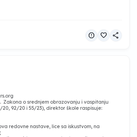
report
favorite
share
rs.org
 13. Zakona o srednjem obrazovanju i vaspitanju
20, 92/20 i 55/23), direktor škole raspisuje:
sova redovne nastave, lice sa iskustvom, na
;