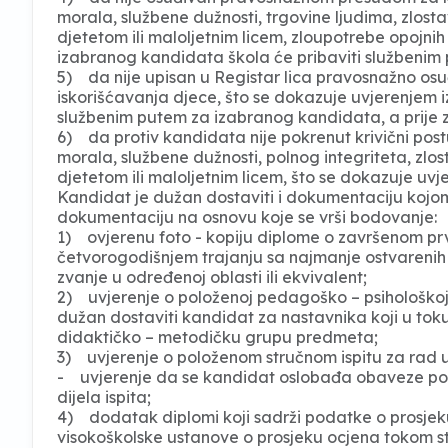
morala, službene dužnosti, trgovine ljudima, zlosta
djetetom ili maloljetnim licem, zloupotrebe opojni
izabranog kandidata škola će pribaviti službenim 
5) da nije upisan u Registar lica pravosnažno osu
iskorišćavanja djece, što se dokazuje uvjerenjem iz
službenim putem za izabranog kandidata, a prije 
6) da protiv kandidata nije pokrenut krivični postu
morala, službene dužnosti, polnog integriteta, zlos
djetetom ili maloljetnim licem, što se dokazuje uvj
Kandidat je dužan dostaviti i dokumentaciju kojom
dokumentaciju na osnovu koje se vrši bodovanje:
1) ovjerenu foto - kopiju diplome o završenom pr
četvorogodišnjem trajanju sa najmanje ostvarenih
zvanje u određenoj oblasti ili ekvivalent;
2) uvjerenje o položenoj pedagoško – psihološkoj 
dužan dostaviti kandidat za nastavnika koji u toku
didaktičko – metodičku grupu predmeta;
3) uvjerenje o položenom stručnom ispitu za rad 
- uvjerenje da se kandidat oslobađa obaveze polag
dijela ispita;
4) dodatak diplomi koji sadrži podatke o prosjeku
visokoškolske ustanove o prosjeku ocjena tokom st