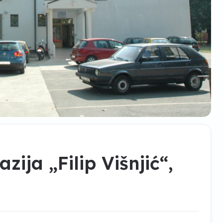
zija „Filip Višnjić“,