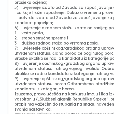
prosjeku ocjena;
5) uvjerenje izdato od Zavoda za zapošljavanje 
lica koje traže zaposlenje. Dokaz o vremenu prove
ili potvrda izdata od Zavoda za zapošljavanje za
kandidat prijavljen;
6) uvjerenje o radnom stažu izdato od ranijeg posl
1. vrsta posla,
2. stepen stručne spreme i
3. dužina radnog staža po vrstama posla.
7) uvjerenje opštinskog/gradskog organa uprave 
utvrđenom statusu člana porodice poginulog bor
Srpske ukoliko se radi o kandidatu iz kategorije 
8) uvjerenje opštinskog/gradskog organa uprave
utvrđenom statusu ratnog vojnog invalida Odbr
ukoliko se radi o kandidatu iz kategorije ratnog v
9) uvjerenje opštinskog/gradskog organa uprave 
utvrđenom statusu borca Odbrambeno-otadžbinsko
kandidatu iz kategorije borca.
Izuzetno, pravo učešća na konkursu imaju i lica iz
vaspitanju („Službeni glasnik Republike Srpske“, bro
propisima važećim do stupanja na snagu navedenog
zvanja nastavnika.