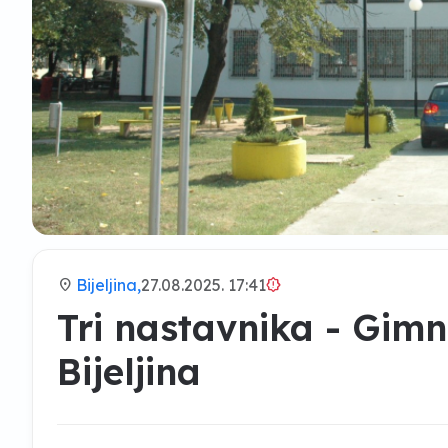
location_on
Bijeljina,
27.08.2025. 17:41
brightness_alert
Tri nastavnika - Gimna
Bijeljina