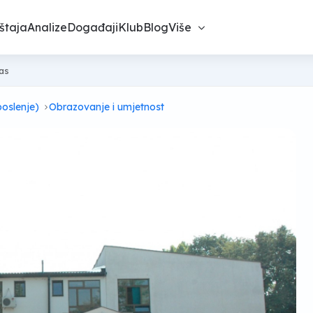
štaja
Analize
Događaji
Klub
Blog
Više
nas
poslenje)
Obrazovanje i umjetnost