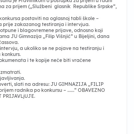
ana je Pravilnikom o postupku za prijem u radni
uma za prijem („Službeni glasnik Republike Srpske“,
konkursa postaviti na oglasnoj tabli škole –
a prije zakazanog testiranja i intervjua.
i potpune i blagovremene prijave, odnosno koji
ma JU Gimnazija „Filip Višnjić“ u Bijeljini, dana
čassova.
ntervju, a ukoliko se ne pojave na testiranju i
a konkurs.
dokumenata i te kopije neće biti vraćene
zmatrati.
avljivanja.
verti, slati na adresu: JU GIMNAZIJA „FILIP
 prijem radnika po konkursu – …….“ OBAVEZNO
 PRIJAVLjUJE.