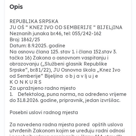
Opis
REPUBLIKA SRPSKA
JU OŠ “ KNEZ IVO OD SEMBERIJE “ BIJELjINA
Neznanih junaka br.46, tel: 055/242-162
Broj: 1862/25
Datum: 8.9.2025. godine
Na osnovu člana 125. stav 1. i člana 152.stav 3.
tačka 16) Zakona o osnovnom vaspitanju i
obrazovanju („Službeni glasnik Republike
Srpske“, br.81/22), JU Osnovna škola „Knez Ivo
od Semberije“ Bijeljina o b j a v lj u j e
K O N K U R S
Za upražnjeno radno mjesto
1. Defektolog, puna norma, na određeno vrijeme
do 31.8.2026. godine, pripravnik, jedan izvršilac.
Posebni uslovi radnog mjesta
Za navedena radna mjesta pored opštih uslova
utvrđenih Zakonom kojim se uređuju radni odnosi