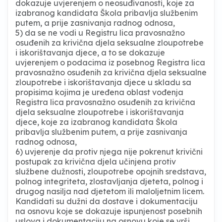
dokazuje uvjerenjem o neosuđivanosti, koje za
izabranog kandidata Škola pribavlja službenim
putem, a prije zasnivanja radnog odnosa,
5) da se ne vodi u Registru lica pravosnažno
osuđenih za krivična djela seksualne zloupotrebe
i iskorištavanja djece, a to se dokazuje
uvjerenjem o podacima iz posebnog Registra lica
pravosnažno osuđenih za krivična djela seksualne
zloupotrebe i iskorištavanja djece u skladu sa
propisima kojima je uređena oblast vođenja
Registra lica pravosnažno osuđenih za krivična
djela seksualne zloupotrebe i iskorištavanja
djece, koje za izabranog kandidata Škola
pribavlja službenim putem, a prije zasnivanja
radnog odnosa,
6) uvjerenje da protiv njega nije pokrenut krivični
postupak za krivična djela učinjena protiv
službene dužnosti, zloupotrebe opojnih sredstava,
polnog integriteta, zlostavljanja djeteta, polnog i
drugog nasilja nad djetetom ili maloljetnim licem.
Kandidati su dužni da dostave i dokumentaciju
na osnovu koje se dokazuje ispunjenost posebnih
uslova i dokumentaciju na osnovu koje se vrši