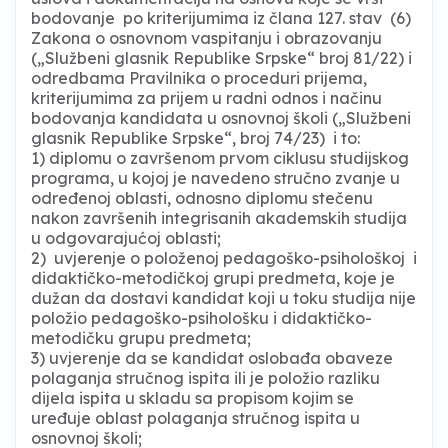
bodovanje po kriterijumima iz člana 127. stav (6)
Zakona o osnovnom vaspitanju i obrazovanju
(„Službeni glasnik Republike Srpske“ broj 81/22) i
odredbama Pravilnika o proceduri prijema,
kriterijumima za prijem u radni odnos i načinu
bodovanja kandidata u osnovnoj školi („Službeni
glasnik Republike Srpske“, broj 74/23) i to:
1) diplomu o završenom prvom ciklusu studijskog
programa, u kojoj je navedeno stručno zvanje u
određenoj oblasti, odnosno diplomu stečenu
nakon završenih integrisanih akademskih studija
u odgovarajućoj oblasti;
2) uvjerenje o položenoj pedagoško-psihološkoj i
didaktičko-metodičkoj grupi predmeta, koje je
dužan da dostavi kandidat koji u toku studija nije
položio pedagoško-psihološku i didaktičko-
metodičku grupu predmeta;
3) uvjerenje da se kandidat oslobađa obaveze
polaganja stručnog ispita ili je položio razliku
dijela ispita u skladu sa propisom kojim se
uređuje oblast polaganja stručnog ispita u
osnovnoj školi;