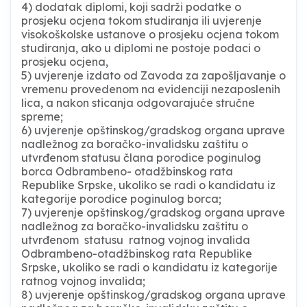
4) dodatak diplomi, koji sadrži podatke o
prosjeku ocjena tokom studiranja ili uvjerenje
visokoškolske ustanove o prosjeku ocjena tokom
studiranja, ako u diplomi ne postoje podaci o
prosjeku ocjena,
5) uvjerenje izdato od Zavoda za zapošljavanje o
vremenu provedenom na evidenciji nezaposlenih
lica, a nakon sticanja odgovarajuće stručne
spreme;
6) uvjerenje opštinskog/gradskog organa uprave
nadležnog za boračko-invalidsku zaštitu o
utvrđenom statusu člana porodice poginulog
borca Odbrambeno- otadžbinskog rata
Republike Srpske, ukoliko se radi o kandidatu iz
kategorije porodice poginulog borca;
7) uvjerenje opštinskog/gradskog organa uprave
nadležnog za boračko-invalidsku zaštitu o
utvrđenom statusu ratnog vojnog invalida
Odbrambeno-otadžbinskog rata Republike
Srpske, ukoliko se radi o kandidatu iz kategorije
ratnog vojnog invalida;
8) uvjerenje opštinskog/gradskog organa uprave