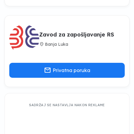
Zavod za zapošljavanje RS
location_on
Banja Luka
mail
Privatna poruka
SADRŽAJ SE NASTAVLJA NAKON REKLAME