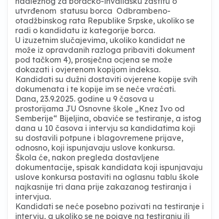
nadležnog za boračko-invalidsku zaštitu o
utvrđenom statusu borca Odbrambeno-
otadžbinskog rata Republike Srpske, ukoliko se
radi o kandidatu iz kategorije borca.
U izuzetnim slučajevima, ukoliko kandidat ne
može iz opravdanih razloga pribaviti dokument
pod tačkom 4), prosječna ocjena se može
dokazati i ovjerenom kopijom indeksa.
Kandidati su dužni dostaviti ovjerene kopije svih
dokumenata i te kopije im se neće vraćati.
Dana, 23.9.2025. godine u 9 časova u
prostorijama JU Osnovne škole „Knez Ivo od
Semberije“ Bijeljina, obaviće se testiranje, a istog
dana u 10 časova i intervju sa kandidatima koji
su dostavili potpune i blagovremene prijave,
odnosno, koji ispunjavaju uslove konkursa.
Škola će, nakon pregleda dostavljene
dokumentacije, spisak kandidata koji ispunjavaju
uslove konkursa postaviti na oglasnu tablu škole
najkasnije tri dana prije zakazanog testiranja i
intervjua.
Kandidati se neće posebno pozivati na testiranje i
intervju, a ukoliko se ne pojave na testiranju ili