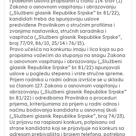
i posebnih uslova propisanih u članu 114. stav (1)
Zakona o osnovnom vaspitanju i obrazovanju
(„Službeni glasnik Republike Srpske“ br. 81/22),
kandidati treba da ispunjavaju uslove
predviđene Pravilnikom o stručnim profilima i
zvanjima nastavnika, stručnih saradnika i
vaspitača („Službeni glasnik Republike Srpske“,
broj 77/09, 86/10, 25/14 i 76/15).
Pravo učešća na konkursu imaju i lica koja su po
propisima važećim do stupanja na snagu Zakona
o osnovnom vaspitanju i obrazovanju („Službeni
glasnik Republike Srpske“ br. 81/22) ispunjavali
uslove u pogledu stepena i vrste stručne spreme.
Prijem radnika u radni odnos izvršiće se u skladu
sa članom 127. Zakona o osnovnom vaspitanju i
obrazovanju („Službeni glasnik Republike Srpske“
br. 81/22) i odredbama Pravilnika o proceduri
prijema, kriterijumima za prijem u radni odnos i
načinu bodovanja kandidata u osnovnoj školi
(„Službeni glasnik Republike Srpske“, broj 74/23).
Uz prijavu na raspisani konkurs, potpisanu od
strane kandidata koji se prijavljuje na konkurs sa
adresom prebivališta i brojem telefona, potrebno