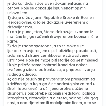
je da kandidati dostave i dokumentaciju na
osnovu koje se dokazuje ispunjenost opštih
uslova i to:
1) da je državljanin Republike Srpske ili Bosne i
Hercegovine, a to se dokazuje uvjerenjem o
državljanstvu,
2) da je punoljetan, što se dokazuje izvodom iz
matične knjige rođenih ili ovjerenom kopijom lične
karte,
3) da je radno sposoban, a to se dokazuje
ljekarskim uvjerenjem o psihofizičkoj sposobnosti,
izdatim od strane certifikovane zdravstvene
ustanove, koje ne može biti starije od šest mjeseci
i koje prilaže samo izabrani kandidat nakon
izvršenog izbora po konkursu, a prije zasnivanja
radnog odnosa,
4) da nije osuđivan pravosnažnom presudom za
krivična djela koja ga čine nedostojnim za rad u
školi, te za krivična učinjena protiv: službene
dužnosti, zloupotrebe opojnih sredstava, polnog
integriteta, zlostavljanja djeteta, polnog i drugog
nasilja nad djetetom ili maloljetnim licem, a to se