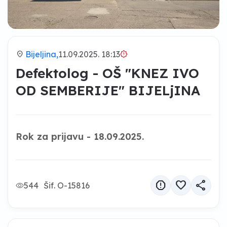
location_on
Bijeljina,
11.09.2025. 18:13
brightness_alert
Defektolog - OŠ "KNEZ IVO
OD SEMBERIJE" BIJELjINA
Rok za prijavu - 18.09.2025.
report
favorite
share
544
Šif. O-15816