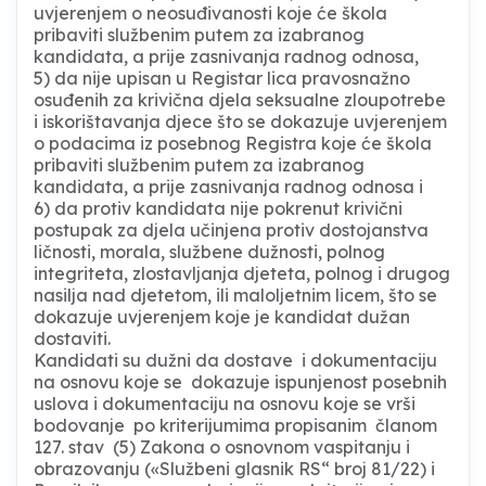
uvjerenjem o neosuđivanosti koje će škola
pribaviti službenim putem za izabranog
kandidata, a prije zasnivanja radnog odnosa,
5) da nije upisan u Registar lica pravosnažno
osuđenih za krivična djela seksualne zloupotrebe
i iskorištavanja djece što se dokazuje uvjerenjem
o podacima iz posebnog Registra koje će škola
pribaviti službenim putem za izabranog
kandidata, a prije zasnivanja radnog odnosa i
6) da protiv kandidata nije pokrenut krivični
postupak za djela učinjena protiv dostojanstva
ličnosti, morala, službene dužnosti, polnog
integriteta, zlostavljanja djeteta, polnog i drugog
nasilja nad djetetom, ili maloljetnim licem, što se
dokazuje uvjerenjem koje je kandidat dužan
dostaviti.
Kandidati su dužni da dostave i dokumentaciju
na osnovu koje se dokazuje ispunjenost posebnih
uslova i dokumentaciju na osnovu koje se vrši
bodovanje po kriterijumima propisanim članom
127. stav (5) Zakona o osnovnom vaspitanju i
obrazovanju («Službeni glasnik RS“ broj 81/22) i