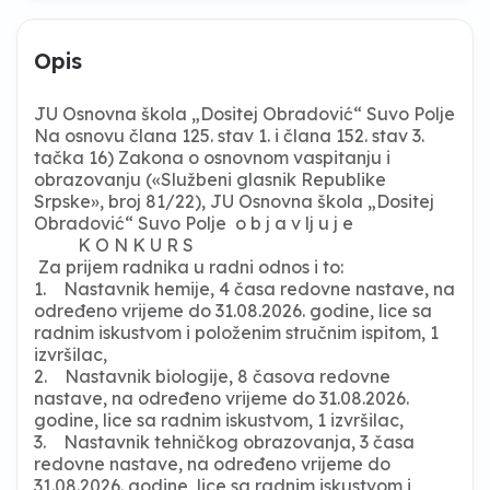
Opis
JU Osnovna škola „Dositej Obradović“ Suvo Polje
Na osnovu člana 125. stav 1. i člana 152. stav 3.
tačka 16) Zakona o osnovnom vaspitanju i
obrazovanju («Službeni glasnik Republike
Srpske», broj 81/22), JU Osnovna škola „Dositej
Obradović“ Suvo Polje o b j a v lj u j e
K O N K U R S
Za prijem radnika u radni odnos i to:
1. Nastavnik hemije, 4 časa redovne nastave, na
određeno vrijeme do 31.08.2026. godine, lice sa
radnim iskustvom i položenim stručnim ispitom, 1
izvršilac,
2. Nastavnik biologije, 8 časova redovne
nastave, na određeno vrijeme do 31.08.2026.
godine, lice sa radnim iskustvom, 1 izvršilac,
3. Nastavnik tehničkog obrazovanja, 3 časa
redovne nastave, na određeno vrijeme do
31.08.2026. godine, lice sa radnim iskustvom i