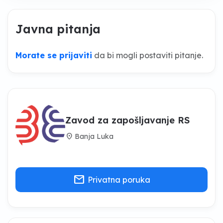
Javna pitanja
Morate se prijaviti
da bi mogli postaviti pitanje.
Zavod za zapošljavanje RS
location_on
Banja Luka
mail
Privatna poruka