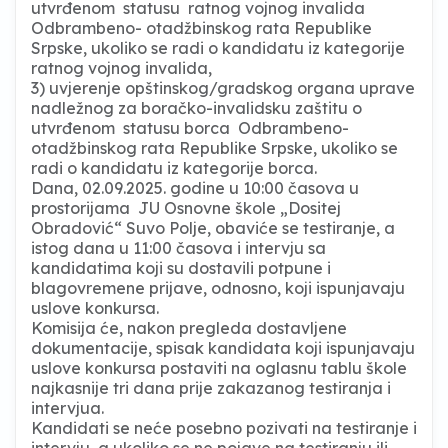
utvrđenom statusu ratnog vojnog invalida
Odbrambeno- otadžbinskog rata Republike
Srpske, ukoliko se radi o kandidatu iz kategorije
ratnog vojnog invalida,
3) uvjerenje opštinskog/gradskog organa uprave
nadležnog za boračko-invalidsku zaštitu o
utvrđenom statusu borca Odbrambeno-
otadžbinskog rata Republike Srpske, ukoliko se
radi o kandidatu iz kategorije borca.
Dana, 02.09.2025. godine u 10:00 časova u
prostorijama JU Osnovne škole „Dositej
Obradović“ Suvo Polje, obaviće se testiranje, a
istog dana u 11:00 časova i intervju sa
kandidatima koji su dostavili potpune i
blagovremene prijave, odnosno, koji ispunjavaju
uslove konkursa.
Komisija će, nakon pregleda dostavljene
dokumentacije, spisak kandidata koji ispunjavaju
uslove konkursa postaviti na oglasnu tablu škole
najkasnije tri dana prije zakazanog testiranja i
intervjua.
Kandidati se neće posebno pozivati na testiranje i
intervju, a ukoliko se ne pojave na testiranju ili