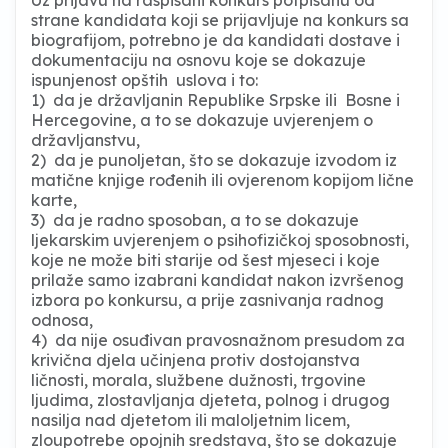
strane kandidata koji se prijavljuje na konkurs sa
biografijom, potrebno je da kandidati dostave i
dokumentaciju na osnovu koje se dokazuje
ispunjenost opštih uslova i to:
1) da je državljanin Republike Srpske ili Bosne i
Hercegovine, a to se dokazuje uvjerenjem o
državljanstvu,
2) da je punoljetan, što se dokazuje izvodom iz
matične knjige rođenih ili ovjerenom kopijom lične
karte,
3) da je radno sposoban, a to se dokazuje
ljekarskim uvjerenjem o psihofizičkoj sposobnosti,
koje ne može biti starije od šest mjeseci i koje
prilaže samo izabrani kandidat nakon izvršenog
izbora po konkursu, a prije zasnivanja radnog
odnosa,
4) da nije osuđivan pravosnažnom presudom za
krivična djela učinjena protiv dostojanstva
ličnosti, morala, službene dužnosti, trgovine
ljudima, zlostavljanja djeteta, polnog i drugog
nasilja nad djetetom ili maloljetnim licem,
zloupotrebe opojnih sredstava, što se dokazuje