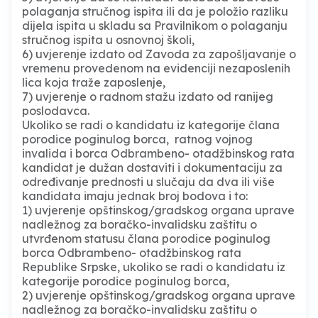
polaganja stručnog ispita ili da je položio razliku
dijela ispita u skladu sa Pravilnikom o polaganju
stručnog ispita u osnovnoj školi,
6) uvjerenje izdato od Zavoda za zapošljavanje o
vremenu provedenom na evidenciji nezaposlenih
lica koja traže zaposlenje,
7) uvjerenje o radnom stažu izdato od ranijeg
poslodavca.
Ukoliko se radi o kandidatu iz kategorije člana
porodice poginulog borca, ratnog vojnog
invalida i borca Odbrambeno- otadžbinskog rata
kandidat je dužan dostaviti i dokumentaciju za
određivanje prednosti u slučaju da dva ili više
kandidata imaju jednak broj bodova i to:
1) uvjerenje opštinskog/gradskog organa uprave
nadležnog za boračko-invalidsku zaštitu o
utvrđenom statusu člana porodice poginulog
borca Odbrambeno- otadžbinskog rata
Republike Srpske, ukoliko se radi o kandidatu iz
kategorije porodice poginulog borca,
2) uvjerenje opštinskog/gradskog organa uprave
nadležnog za boračko-invalidsku zaštitu o