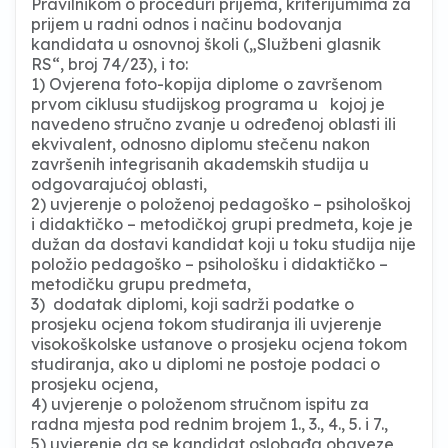
Pravilnikom o proceduri prijema, kriterijumima za
prijem u radni odnos i načinu bodovanja
kandidata u osnovnoj školi („Službeni glasnik
RS“, broj 74/23), i to:
1) Ovjerena foto-kopija diplome o završenom
prvom ciklusu studijskog programa u kojoj je
navedeno stručno zvanje u određenoj oblasti ili
ekvivalent, odnosno diplomu stečenu nakon
završenih integrisanih akademskih studija u
odgovarajućoj oblasti,
2) uvjerenje o položenoj pedagoško – psihološkoj
i didaktičko – metodičkoj grupi predmeta, koje je
dužan da dostavi kandidat koji u toku studija nije
položio pedagoško – psihološku i didaktičko –
metodičku grupu predmeta,
3) dodatak diplomi, koji sadrži podatke o
prosjeku ocjena tokom studiranja ili uvjerenje
visokoškolske ustanove o prosjeku ocjena tokom
studiranja, ako u diplomi ne postoje podaci o
prosjeku ocjena,
4) uvjerenje o položenom stručnom ispitu za
radna mjesta pod rednim brojem 1., 3., 4., 5. i 7.,
5) uvjerenje da se kandidat oslobađa obaveze