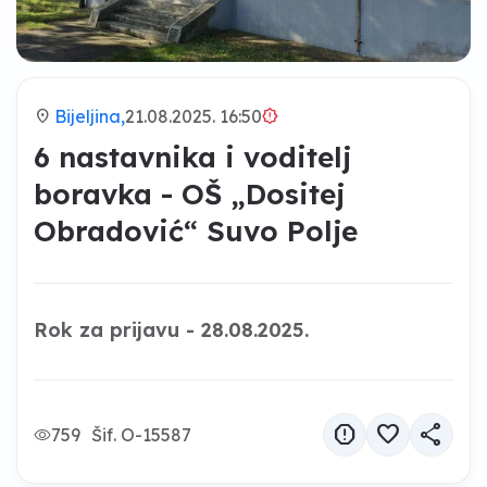
location_on
Bijeljina,
21.08.2025. 16:50
brightness_alert
6 nastavnika i voditelj
boravka - OŠ „Dositej
Obradović“ Suvo Polje
Rok za prijavu - 28.08.2025.
report
favorite
share
759
Šif. O-15587