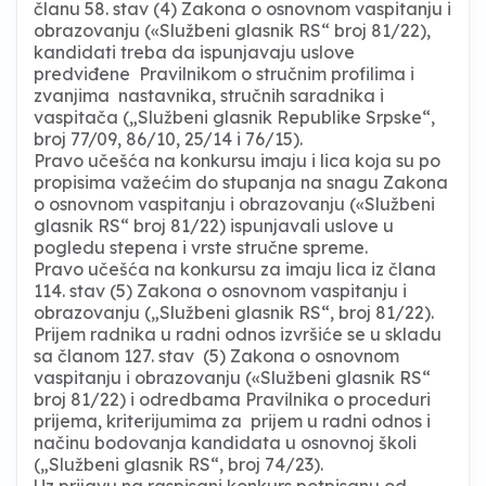
članu 58. stav (4) Zakona o osnovnom vaspitanju i
obrazovanju («Službeni glasnik RS“ broj 81/22),
kandidati treba da ispunjavaju uslove
predviđene Pravilnikom o stručnim profilima i
zvanjima nastavnika, stručnih saradnika i
vaspitača („Službeni glasnik Republike Srpske“,
broj 77/09, 86/10, 25/14 i 76/15).
Pravo učešća na konkursu imaju i lica koja su po
propisima važećim do stupanja na snagu Zakona
o osnovnom vaspitanju i obrazovanju («Službeni
glasnik RS“ broj 81/22) ispunjavali uslove u
pogledu stepena i vrste stručne spreme.
Pravo učešća na konkursu za imaju lica iz člana
114. stav (5) Zakona o osnovnom vaspitanju i
obrazovanju („Službeni glasnik RS“, broj 81/22).
Prijem radnika u radni odnos izvršiće se u skladu
sa članom 127. stav (5) Zakona o osnovnom
vaspitanju i obrazovanju («Službeni glasnik RS“
broj 81/22) i odredbama Pravilnika o proceduri
prijema, kriterijumima za prijem u radni odnos i
načinu bodovanja kandidata u osnovnoj školi
(„Službeni glasnik RS“, broj 74/23).
Uz prijavu na raspisani konkurs potpisanu od