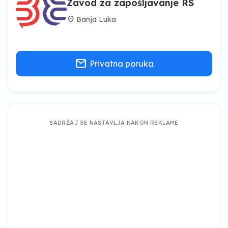
Zavod za zapošljavanje RS
location_on
Banja Luka
mail
Privatna poruka
SADRŽAJ SE NASTAVLJA NAKON REKLAME