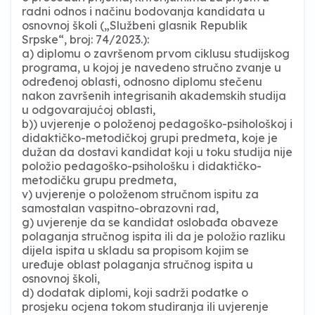
radni odnos i načinu bodovanja kandidata u
osnovnoj školi („Službeni glasnik Republik
Srpske“, broj: 74/2023.):
a) diplomu o završenom prvom ciklusu studijskog
programa, u kojoj je navedeno stručno zvanje u
određenoj oblasti, odnosno diplomu stečenu
nakon završenih integrisanih akademskih studija
u odgovarajućoj oblasti,
b)) uvjerenje o položenoj pedagoško-psihološkoj i
didaktičko-metodičkoj grupi predmeta, koje je
dužan da dostavi kandidat koji u toku studija nije
položio pedagoško-psihološku i didaktičko-
metodičku grupu predmeta,
v) uvjerenje o položenom stručnom ispitu za
samostalan vaspitno-obrazovni rad,
g) uvjerenje da se kandidat oslobađa obaveze
polaganja stručnog ispita ili da je položio razliku
dijela ispita u skladu sa propisom kojim se
uređuje oblast polaganja stručnog ispita u
osnovnoj školi,
d) dodatak diplomi, koji sadrži podatke o
prosjeku ocjena tokom studiranja ili uvjerenje