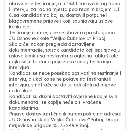
obaviće se testiranje, a u 13.30 časova istog dana
i intervju, za radna mjesta pod rednim brojem: 1. i
8. sa kandidatima koji su dostavili potpune i
blagovremene prijave i koji ispunjavaju uslove
konkursa.
Testiranje i intervju će se obaviti u prostorijama
JU Osnovne škole ''Veljko Čubrilović“ Priboj.
Škola će, nakon pregleda dostavljene
dokumentacije, spisak kandidata koji ispunjavaju
uslove konkursa postaviti na oglasnu tablu škole
najkasnije tri dana prije zakazanog testiranja i
intervjua.
Kandidati se neće posebno pozivati na testiranje i
intervju, a ukoliko se ne pojave na testiranju ili
intervjuu, smatraće se da su odustali od prijave
na konkurs.
Kandidati su dužni dostaviti ovjerene kopije svih
dokumenata i te kopije neće biti vraćene
kandidatima.
Prijave dostavljati lično ili putem pošte na adresu:
JU Osnovna škola Veljko Čubrilović“Priboj, Druge
majevičke brigade 15. 75 249 Priboj.