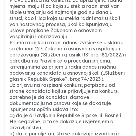
mjesta imaju i lica koja su stekla radni staž van
škole u trajanju od najmanje godinu dana u
struci, kao i lica koja su stekla radni staž u školi
van nastavnog procesa, ukoliko ispunjavaju
uslove propisane Zakonom o osnovnom
vaspitanju i obrazovanju.
Prijem radnika u radni odnos izvršiće se u skladu
sa članom 127. Zakona o osnovnom vaspitanju i
obrazovanju ('Službeni glasnik RS' broj: 81/2022.) i
odredbama Pravilnika o proceduri prijema,
kriterijumima za prijem u radni odnos i načinu
bodovanja kandidata u osnovnoj školi („Službeni
glasnik Republik Srpske“, broj: 74/2023.).
Uz prijavu na raspisani konkurs, potpisanu od
strane kandidata koji se prijavljuje na konkurs,
potrebno je da kandidati dostave i
dokumentaciju na osnovu koje se dokazuje
ispunjenost opštih uslova i to:
a) da je državljanin Republike Srpske ili Bosne i
Hercegovine, a to se dokazuje uvjerenjem o
državljanstvu,
b) da je punoljetan, što se dokazuje izvodom iz