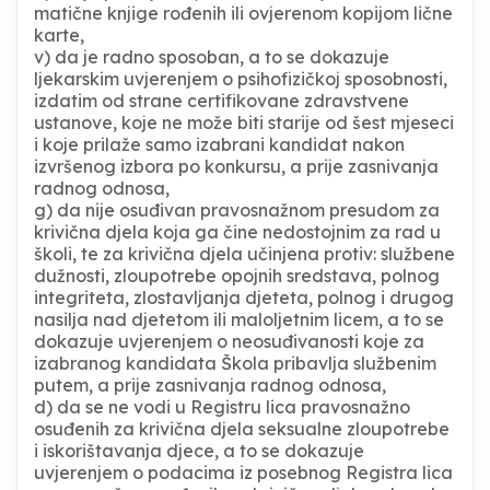
matične knjige rođenih ili ovjerenom kopijom lične
karte,
v) da je radno sposoban, a to se dokazuje
ljekarskim uvjerenjem o psihofizičkoj sposobnosti,
izdatim od strane certifikovane zdravstvene
ustanove, koje ne može biti starije od šest mjeseci
i koje prilaže samo izabrani kandidat nakon
izvršenog izbora po konkursu, a prije zasnivanja
radnog odnosa,
g) da nije osuđivan pravosnažnom presudom za
krivična djela koja ga čine nedostojnim za rad u
školi, te za krivična djela učinjena protiv: službene
dužnosti, zloupotrebe opojnih sredstava, polnog
integriteta, zlostavljanja djeteta, polnog i drugog
nasilja nad djetetom ili maloljetnim licem, a to se
dokazuje uvjerenjem o neosuđivanosti koje za
izabranog kandidata Škola pribavlja službenim
putem, a prije zasnivanja radnog odnosa,
d) da se ne vodi u Registru lica pravosnažno
osuđenih za krivična djela seksualne zloupotrebe
i iskorištavanja djece, a to se dokazuje
uvjerenjem o podacima iz posebnog Registra lica