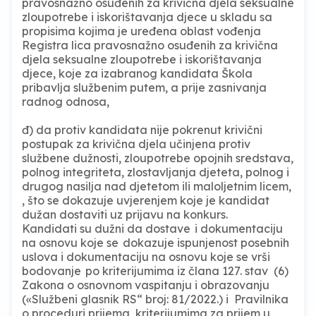
pravosnažno osuđenih za krivična djela seksualne
zloupotrebe i iskorištavanja djece u skladu sa
propisima kojima je uređena oblast vođenja
Registra lica pravosnažno osuđenih za krivična
djela seksualne zloupotrebe i iskorištavanja
djece, koje za izabranog kandidata Škola
pribavlja službenim putem, a prije zasnivanja
radnog odnosa,
đ) da protiv kandidata nije pokrenut krivični
postupak za krivična djela učinjena protiv
službene dužnosti, zloupotrebe opojnih sredstava,
polnog integriteta, zlostavljanja djeteta, polnog i
drugog nasilja nad djetetom ili maloljetnim licem,
, što se dokazuje uvjerenjem koje je kandidat
dužan dostaviti uz prijavu na konkurs.
Kandidati su dužni da dostave i dokumentaciju
na osnovu koje se dokazuje ispunjenost posebnih
uslova i dokumentaciju na osnovu koje se vrši
bodovanje po kriterijumima iz člana 127. stav (6)
Zakona o osnovnom vaspitanju i obrazovanju
(«Službeni glasnik RS“ broj: 81/2022.) i Pravilnika
o proceduri prijema, kriterijumima za prijem u