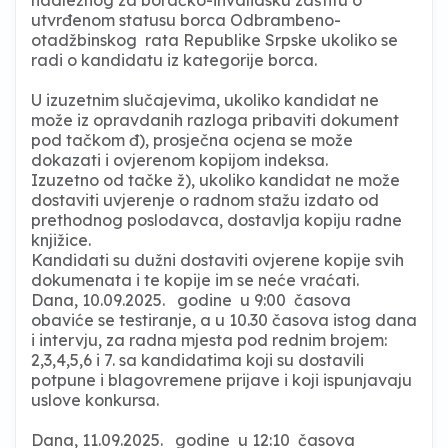
utvrđenom statusu borca Odbrambeno-
otadžbinskog rata Republike Srpske ukoliko se
radi o kandidatu iz kategorije borca.
U izuzetnim slučajevima, ukoliko kandidat ne
može iz opravdanih razloga pribaviti dokument
pod tačkom đ), prosječna ocjena se može
dokazati i ovjerenom kopijom indeksa.
Izuzetno od tačke ž), ukoliko kandidat ne može
dostaviti uvjerenje o radnom stažu izdato od
prethodnog poslodavca, dostavlja kopiju radne
knjižice.
Kandidati su dužni dostaviti ovjerene kopije svih
dokumenata i te kopije im se neće vraćati.
Dana, 10.09.2025. godine u 9:00 časova
obaviće se testiranje, a u 10.30 časova istog dana
i intervju, za radna mjesta pod rednim brojem:
2,3,4,5,6 i 7. sa kandidatima koji su dostavili
potpune i blagovremene prijave i koji ispunjavaju
uslove konkursa.
Dana, 11.09.2025. godine u 12:10 časova