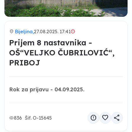
location_on
Bijeljina,
27.08.2025. 17:41
brightness_alert
Prijem 8 nastavnika -
OŠ“VELJKO ČUBRILOVIĆ“,
PRIBOJ
Rok za prijavu - 04.09.2025.
report
favorite
share
836
Šif. O-15645