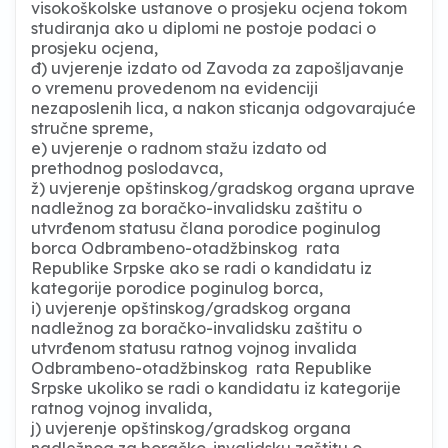
visokoškolske ustanove o prosjeku ocjena tokom
studiranja ako u diplomi ne postoje podaci o
prosjeku ocjena,
đ) uvjerenje izdato od Zavoda za zapošljavanje
o vremenu provedenom na evidenciji
nezaposlenih lica, a nakon sticanja odgovarajuće
stručne spreme,
e) uvjerenje o radnom stažu izdato od
prethodnog poslodavca,
ž) uvjerenje opštinskog/gradskog organa uprave
nadležnog za boračko-invalidsku zaštitu o
utvrđenom statusu člana porodice poginulog
borca Odbrambeno-otadžbinskog rata
Republike Srpske ako se radi o kandidatu iz
kategorije porodice poginulog borca,
i) uvjerenje opštinskog/gradskog organa
nadležnog za boračko-invalidsku zaštitu o
utvrđenom statusu ratnog vojnog invalida
Odbrambeno-otadžbinskog rata Republike
Srpske ukoliko se radi o kandidatu iz kategorije
ratnog vojnog invalida,
j) uvjerenje opštinskog/gradskog organa
nadležnog za boračko-invalidsku zaštitu o