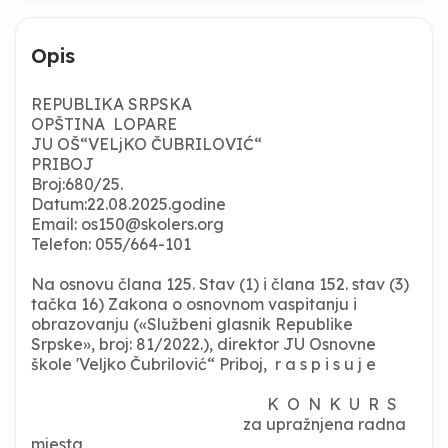
Opis
REPUBLIKA SRPSKA
OPŠTINA LOPARE
JU OŠ“VELjKO ČUBRILOVIĆ“
PRIBOJ
Broj:680/25.
Datum:22.08.2025.godine
Email:
os150@skolers.org
Telefon: 055/664-101
Na osnovu člana 125. Stav (1) i člana 152. stav (3)
tačka 16) Zakona o osnovnom vaspitanju i
obrazovanju («Službeni glasnik Republike
Srpske», broj: 81/2022.), direktor JU Osnovne
škole 'Veljko Čubrilović“ Priboj, r a s p i s u j e
K O N K U R S
za upražnjena radna
mjesta