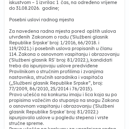
iskustvom – 1 izvrilac 1 čas, na određeno vrijeme
do 31.08.2026. godine;
Posebni uslovi radnog mjesta
Za navedena radna mjesta pored opštih uslova
utvrđenih Zakonom o radu ('Službeni glasnik
Republike Srpske' broj: 1/2016, 66/2018. i
119/2021.) i posebnih uslova propisanih u članu
114. Zakona o osnovnom vaspitanju i obrazovanju
('Službeni glasnik RS' broj: 81/2022.), kandidati
treba da ispunjavaju uslove predviđene
Pravilnikom o stručnim profilima i zvanjima
nastavnika, stručnih saradnika i vaspitača
(„Službeni glasnik Republike Srpske“, broj:
77/2009, 86/2010, 25/2014 i 76/2015).
Pravo učešća na konkursu imaju i lica koja su po
propisima važećim do stupanja na snagu Zakona
o osnovnom vaspitanju i obrazovanju ('Službeni
glasnik Republike Srpske' broj: 81/2022.)
ispunjavala uslove u pogledu stepena i vrste
stručne spreme.
Pravo učešća na konkursu za upražnjena radna