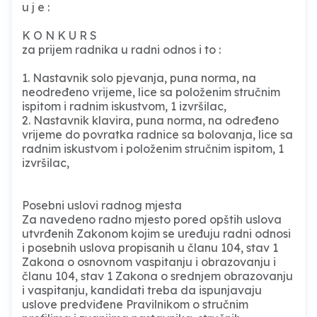
u j e :
K O N K U R S
za prijem radnika u radni odnos i to :
1. Nastavnik solo pjevanja, puna norma, na
neodređeno vrijeme, lice sa položenim stručnim
ispitom i radnim iskustvom, 1 izvršilac,
2. Nastavnik klavira, puna norma, na određeno
vrijeme do povratka radnice sa bolovanja, lice sa
radnim iskustvom i položenim stručnim ispitom, 1
izvršilac,
Posebni uslovi radnog mjesta
Za navedeno radno mjesto pored opštih uslova
utvrđenih Zakonom kojim se uređuju radni odnosi
i posebnih uslova propisanih u članu 104, stav 1
Zakona o osnovnom vaspitanju i obrazovanju i
članu 104, stav 1 Zakona o srednjem obrazovanju
i vaspitanju, kandidati treba da ispunjavaju
uslove predviđene Pravilnikom o stručnim