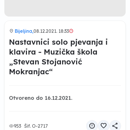
location_on
Bijeljina,
08.12.2021. 18:33
brightness_alert
Nastavnici solo pjevanja i
klavira - Muzička škola
„Stevan Stojanović
Mokranjac“
Otvoreno do 16.12.2021.
report
favorite
share
953
Šif. O-2717