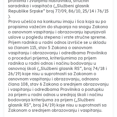
profilima i zvanjima nastavnika, stručnih
saradnika i vaspitača (,,Službeni glasnik
Republike Srpske“ broj 77/09, 86/10, 25/14 i 76/15
).
Pravo učešća na konkursu imaju i lica koja su po
propisima važećim do stupanja na snagu Zakona
o osnovnom vaspitanju i obrazovanju ispunjavali
uslove u pogledu stepena i vrste stručne spreme.
Prijem radnika u radni odnos izvršiće se u skladu
sa članom 115, stav 5 Zakona o osnovnom
vaspitanju i obrazovanju i odredbama Pravilnika
o proceduri prijema, kriterijumima za prijem
radnika u radni odnos i načinu bodovanju u
osnovnoj školi („Službeni glasnik RS“, broj 74/18 i
26/19) koje nisu u suprotnosti sa Zakonom o
osnovnom vaspitanju i obrazovanju, odnosno
člana 108, stav 6 Zakona o srednjem obrazovanju
i vaspitanju i odredbama Pravilnika o postupku
za prijem u radni odnos u srednjoj školi i načinu
bodovanja kriterijuma za prijem („Službeni
glasnik RS“, broj 24/19) koje nisu u suprotnosti sa
Zakonom o srednjem obrazovanju i vaspitanju.