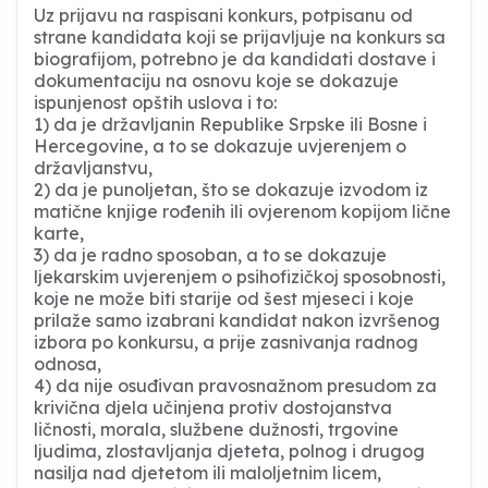
Uz prijavu na raspisani konkurs, potpisanu od
strane kandidata koji se prijavljuje na konkurs sa
biografijom, potrebno je da kandidati dostave i
dokumentaciju na osnovu koje se dokazuje
ispunjenost opštih uslova i to:
1) da je državljanin Republike Srpske ili Bosne i
Hercegovine, a to se dokazuje uvjerenjem o
državljanstvu,
2) da je punoljetan, što se dokazuje izvodom iz
matične knjige rođenih ili ovjerenom kopijom lične
karte,
3) da je radno sposoban, a to se dokazuje
ljekarskim uvjerenjem o psihofizičkoj sposobnosti,
koje ne može biti starije od šest mjeseci i koje
prilaže samo izabrani kandidat nakon izvršenog
izbora po konkursu, a prije zasnivanja radnog
odnosa,
4) da nije osuđivan pravosnažnom presudom za
krivična djela učinjena protiv dostojanstva
ličnosti, morala, službene dužnosti, trgovine
ljudima, zlostavljanja djeteta, polnog i drugog
nasilja nad djetetom ili maloljetnim licem,