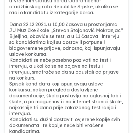
utvrđenom statusu borca Odbrambeno-
otadžbinskog rata Republike Srpske, ukoliko se
radi o kandidatu iz kategorije borca.
Dana 22.12.2021. u 10,00 časova u prostorijama
JU Muzičke škole „Stevan Stojanović Mokranjac“
Bijeljina, obaviće se test, a u 11 časova i intervju
sa kandidatima koji su dostavili potpune i
blagovremene prijave, odnosno, koji ispunjavaju
uslove konkursa.
Kandidati se neće posebno pozivati na test i
intervju, a ukoliko se ne pojave na testu i
intervjuu, smatraće se da su odustali od prijave
na konkurs.
Spisak kandidata koji ispunjavaju uslove
konkursa, nakon pregleda dostavljene
dokumentacije, škola postavlja na oglasnoj tabli
škole, a po mogućnosti i na internet stranici škole,
najkasnije tri dana prije zakazanog testiranja i
intervjua.
Kandidati su dužni dostaviti ovjerene kopije svih
dokumenata i te kopije neće biti vraćene
kandidatima.