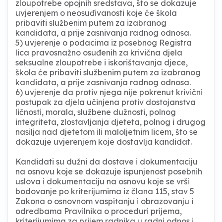
zloupotrebe opojnih sredstava, što se dokazuje
uvjerenjem o neosuđivanosti koje će škola
pribaviti službenim putem za izabranog
kandidata, a prije zasnivanja radnog odnosa.
5) uvjerenje o podacima iz posebnog Registra
lica pravosnažno osuđenih za krivična djela
seksualne zloupotrebe i iskorištavanja djece,
škola će pribaviti službenim putem za izabranog
kandidata, a prije zasnivanja radnog odnosa.
6) uvjerenje da protiv njega nije pokrenut krivični
postupak za djela učinjena protiv dostojanstva
ličnosti, morala, službene dužnosti, polnog
integriteta, zlostavljanja djeteta, polnog i drugog
nasilja nad djetetom ili maloljetnim licem, što se
dokazuje uvjerenjem koje dostavlja kandidat.
Kandidati su dužni da dostave i dokumentaciju
na osnovu koje se dokazuje ispunjenost posebnih
uslova i dokumentaciju na osnovu koje se vrši
bodovanje po kriterijumima iz člana 115, stav 5
Zakona o osnovnom vaspitanju i obrazovanju i
odredbama Pravilnika o proceduri prijema,
kriterijumima za prijem radnika u radni odnos i