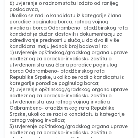
6) uvjerenje o radnom stažu izdato od ranijeg
poslodavca,
Ukoliko se radi o kandidatu iz kategorije člana
porodice poginulog borca, ratnog vojnog
invalida i borca Odbrambeno- otadžbinskog rata
kandidat je dužan dostaviti i dokumentaciju za
određivanje prednosti u slučaju da dva ili više
kandidata imaju jednak broj bodova i to:
1) uvjerenje opštinskog/gradskog organa uprave
nadležnog za boračko-invalidsku zaštitu o
utvrđenom statusu člana porodice poginulog
borca Odbrambeno- otadžbinskog rata
Republike Srpske, ukoliko se radi o kandidatu iz
kategorije porodice poginulog borca;
2) uvjerenje opštinskog/gradskog organa uprave
nadležnog za boračko-invalidsku zaštitu o
utvrđenom statusu ratnog vojnog invalida
Odbrambeno- otadžbinskog rata Republike
Srpske, ukoliko se radi o kandidatu iz kategorije
ratnog vojnog invalida;
3) uvjerenje opštinskog/gradskog organa uprave
nadležnog za boračko-invalidsku zaštitu o