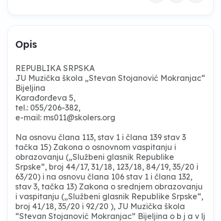
Opis
REPUBLIKA SRPSKA
JU Muzička škola „Stevan Stojanović Mokranjac“
Bijeljina
Karađorđeva 5,
tel.: 055/206-382,
e-mail:
ms011@skolers.org
Na osnovu člana 113, stav 1 i člana 139 stav 3
tačka 15) Zakona o osnovnom vaspitanju i
obrazovanju („Službeni glasnik Republike
Srpske“, broj 44/17, 31/18, 123/18, 84/19, 35/20 i
63/20) i na osnovu člana 106 stav 1 i člana 132,
stav 3, tačka 13) Zakona o srednjem obrazovanju
i vaspitanju („Službeni glasnik Republike Srpske“,
broj 41/18, 35/20 i 92/20 ), JU Muzička škola
“Stevan Stojanović Mokranjac” Bijeljina o b j a v lj