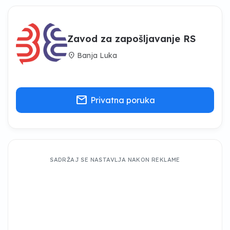
Zavod za zapošljavanje RS
location_on
Banja Luka
mail
Privatna poruka
SADRŽAJ SE NASTAVLJA NAKON REKLAME