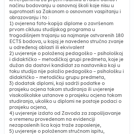
načinu bodovanju u osnovnoj školi koje nisu u
suprotnosti sa Zakonom o osnovnom vaspitanju i
obrazovanju i to :
1) ovjerena foto-kopija diplome o završenom
prvom ciklusu studijskog programa u
trogodišnjem trajanju sa najmanje ostvarenih 180
ECTS bodova, u kojoj je navedeno stručno zvanje
u određenoj oblasti ili ekvivalent
2) uvjerenje o položenoj pedagoško – psihološkoj
i didaktičko – metodičkoj grupi predmeta, koje je
dužan da dostavi kandidat za nastavnika koji u
toku studija nije položio pedagoško – psihološku i
didaktičko – metodičku grupu predmeta,
3) dodatak diplomi, koji sadrži podatke o
prosjeku ocjena tokom studiranja ili uvjerenje
visokoškolske ustanove o prosjeku ocjena tokom
studiranja, ukoliko u diplomi ne postoje podaci o
prosjeku ocjena,
4) uvjerenje izdato od Zavoda za zapošljavanje
o vremenu provedenom na evidenciji
nezaposlenih lica koja traže zaposlenje,
5) uvjerenje o položenom stručnom ispitu,