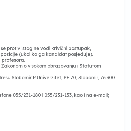
se protiv istog ne vodi krivični postupak,
pozicije (ukoliko ga kandidat posjeduje).
profesora.
 su Zakonom o visokom obrazovanju i Statutom
su Slobomir P Univerzitet, PF 70, Slobomir, 76 300
efone 055/231-180 i 055/231-153, kao i na e-mail;