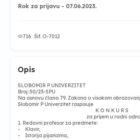
Rok za prijavu - 07.06.2023.
716
Šif. O-7012
Opis
SLOBOMIR P UNIVERZITET
Broj: 50/23-SPU
Na osnovu člana 79. Zakona o visokom obrazovanju 
Slobomir P Univerzitet raspisuje
K O N K U R S
za prijem u radni odnos
1. Redovni profesor za predmete:
- Klavir,
- Istorija pijanizma,