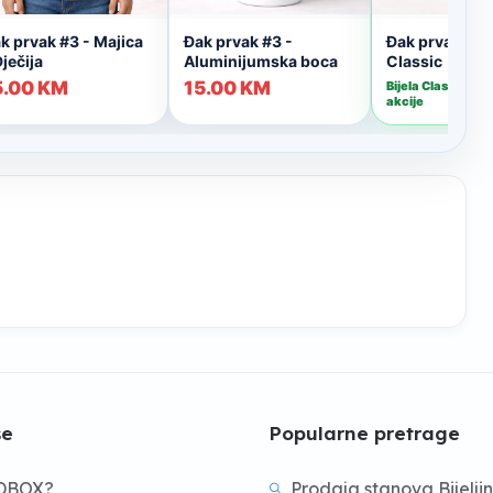
še
Popularne pretrage
BDBOX?
Prodaja stanova Bijelji