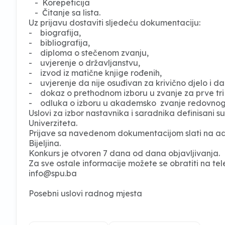
- Korepeticija
- Čitanje sa lista.
Uz prijavu dostaviti sljedeću dokumentaciju:
- biografija,
- bibliografija,
- diploma o stečenom zvanju,
- uvjerenje o državljanstvu,
- izvod iz matične knjige rođenih,
- uvjerenje da nije osuđivan za krivično djelo i da 
- dokaz o prethodnom izboru u zvanje za prve tri 
- odluka o izboru u akademsko zvanje redovnog 
Uslovi za izbor nastavnika i saradnika definisani
Univerziteta.
Prijave sa navedenom dokumentacijom slati na adre
Bijeljina.
Konkurs je otvoren 7 dana od dana objavljivanja.
Za sve ostale informacije možete se obratiti na tel
info@spu.ba
Posebni uslovi radnog mjesta