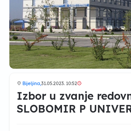
location_on
Bijeljina,
31.05.2023. 10:52
brightness_alert
Izbor u zvanje redov
SLOBOMIR P UNIVERZ