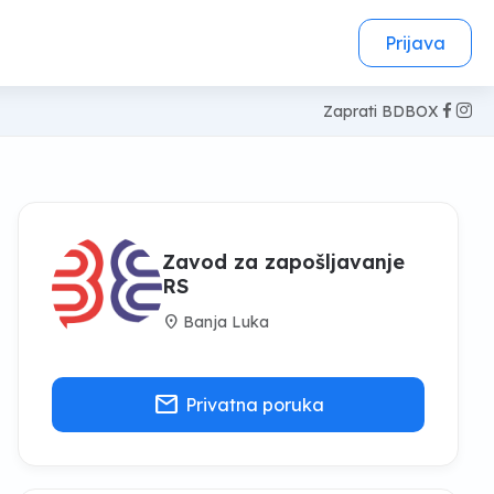
Prijava
Zaprati BDBOX
Zavod za zapošljavanje
RS
location_on
Banja Luka
mail
Privatna poruka