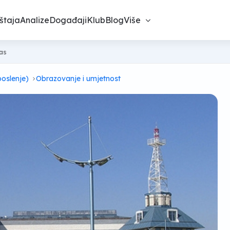
štaja
Analize
Događaji
Klub
Blog
Više
nas
poslenje)
Obrazovanje i umjetnost