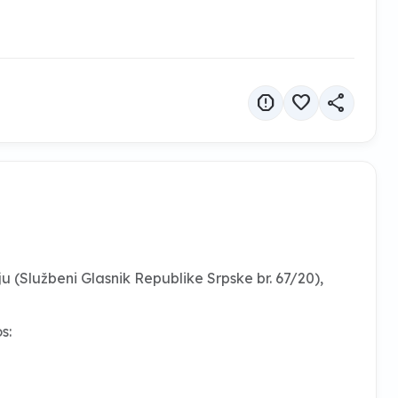
report
favorite
share
(Službeni Glasnik Republike Srpske br. 67/20),
: