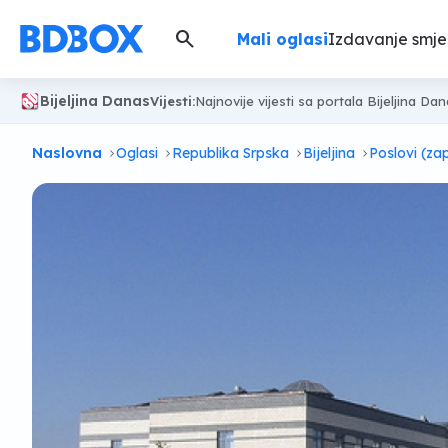
search
Mali oglasi
Izdavanje smje
Bijeljina Danas
Vijesti:
Najnovije vijesti sa portala Bijeljina Da
Naslovna
Oglasi
Republika Srpska
Bijeljina
Poslovi (za