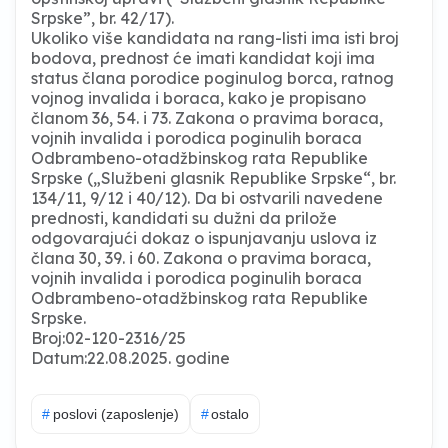
Srpske”, br. 42/17).
Ukoliko više kandidata na rang-listi ima isti broj
bodova, prednost će imati kandidat koji ima
status člana porodice poginulog borca, ratnog
vojnog invalida i boraca, kako je propisano
članom 36, 54. i 73. Zakona o pravima boraca,
vojnih invalida i porodica poginulih boraca
Odbrambeno-otadžbinskog rata Republike
Srpske („Službeni glasnik Republike Srpske“, br.
134/11, 9/12 i 40/12). Da bi ostvarili navedene
prednosti, kandidati su dužni da prilože
odgovarajući dokaz o ispunjavanju uslova iz
člana 30, 39. i 60. Zakona o pravima boraca,
vojnih invalida i porodica poginulih boraca
Odbrambeno-otadžbinskog rata Republike
Srpske.
Broj:02-120-2316/25
Datum:22.08.2025. godine
#
poslovi (zaposlenje)
#
ostalo