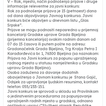
V – Rok, mjesto, način podnošenja prijave i druge
informacije releventne za javni konkurs:
Rok za podnošenje prijava je 15 (petnaest) dana
od dana objavljivanja Javnog konkursa. Javni
konkurs biće objavljen u dnevnom listu „Glas
Srpske“.
Prijave se mogu podnositi neposredno u prijemnoj
kancelariji Gradske uprave Grada Bijeljina
(prijemna kancelarija) svakim radnim danom od
07 do 15 časova ili putem pošte na adresu:
Gradonačelnik Grada Bijeljina, Trg Kralja Petra I
Karađorđevića br. 1, 76300 Bijeljina (sa naznakom:
Prijava na Javni konkurs za popunu upražnjenog
radnog mjesta u statusu namještenika u Gradsku
upravu Grada Bijeljina).
Osoba zadužena za davanje dodatnih
obavještenja o Javnom konkursu je Stana Gajić,
Odsjek za upravljanje ljudskim resursima, kontakt
telefon: 055/233-151.
Javni konkurs se sprovodi u skladu sa Pravilnikom
o jedinstvenim procedurama za popunjavanje
upražnjenih radnih mjesta u gradskoj, odnosno
opštinskoj upravi (“Službeni glasnik Republike