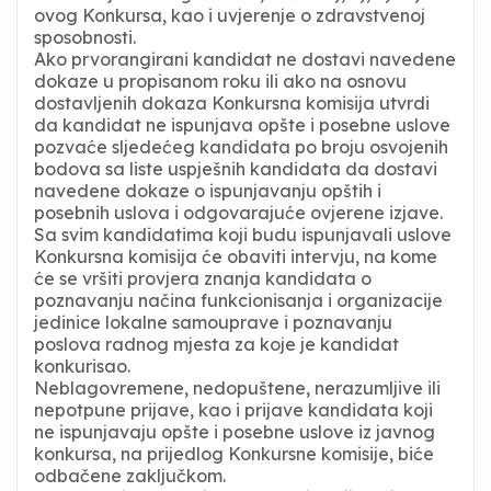
ovog Konkursa, kao i uvjerenje o zdravstvenoj
sposobnosti.
Ako prvorangirani kandidat ne dostavi navedene
dokaze u propisanom roku ili ako na osnovu
dostavljenih dokaza Konkursna komisija utvrdi
da kandidat ne ispunjava opšte i posebne uslove
pozvaće sljedećeg kandidata po broju osvojenih
bodova sa liste uspješnih kandidata da dostavi
navedene dokaze o ispunjavanju opštih i
posebnih uslova i odgovarajuće ovjerene izjave.
Sa svim kandidatima koji budu ispunjavali uslove
Konkursna komisija će obaviti intervju, na kome
će se vršiti provjera znanja kandidata o
poznavanju načina funkcionisanja i organizacije
jedinice lokalne samouprave i poznavanju
poslova radnog mjesta za koje je kandidat
konkurisao.
Neblagovremene, nedopuštene, nerazumljive ili
nepotpune prijave, kao i prijave kandidata koji
ne ispunjavaju opšte i posebne uslove iz javnog
konkursa, na prijedlog Konkursne komisije, biće
odbačene zaključkom.