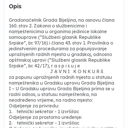
Opis
Gradonačelnik Grada Bijeljina, na osnovu člana
160. stav 2. Zakona o službenicima i
namještenicima u organima jedinice lokalne
samouprave (“Službeni glasnik Republike
Srpske”, br. 97/16) i člana 43. stav 1. Pravilnika o
jedinstvenim procedurama za popunjavanje
upražnjenih radnih mjesta u gradskoj, odnosno
opštinskoj upravi (“Službeni glasnik Republike
Srpske“, br. 42/17), r a s p i s u j e
J A V N I K O N K U R S
za popunu upražnjenih radnih mjesta u statusu
namještenika u Gradsku upravu Grada Bijeljina
I – U Gradsku upravu Grada Bijeljina prima se u
radni odnos, u statusu namještenika, na
neodređeno vrijeme, na radno mjesto:
Odjeljenje za privredu:
1. tehnički sekretar - 1 izvršilac
Odjeljenje za prostorno uređenje:
2. tehnički sekretar - 1 izvršilac