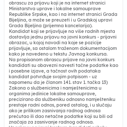
obrascu za prijavu koji je na internet stranici
Ministarstva uprave i lokalne samouprave
Republike Srpske, kao i na internet stranici Grada
Bijeljina, a može se preuzeti i u Gradskoj upravi
Grada Bijeljina (prijemna kancelarija).
Kandidat koji se prijavljuje na više radnih mjesta
dostavlja jednu prijavu na javni konkurs - prijavni
obrazac, u kojoj navodi na koje se pozicije
prijavljuje, sa ostalom traženom dokumentacijom
kako je navedeno u tekstu Javnog konkursa.
Na propisanom obrascu prijave na javni konkurs
kandidati su obavezni navesti tačne podatke kao
i posebne izjave, a tačnost ovih podataka
kandidat potvrđuje svojim potpisom - uz
napomenu da je članom 141. stav 1. tačka 13)
Zakona o službenicima i namještenicima u
organima jedinice lokalne samouprave,
precizirano da službeniku odnosno namješteniku
prestaje radni odnos, pored ostalog, i u slučaju
ako je prilikom zasnivanja radnog odnosa
prećutao ili dao netačne podatke koji su bili od
značaja za zasnivanje radnog odnosa.