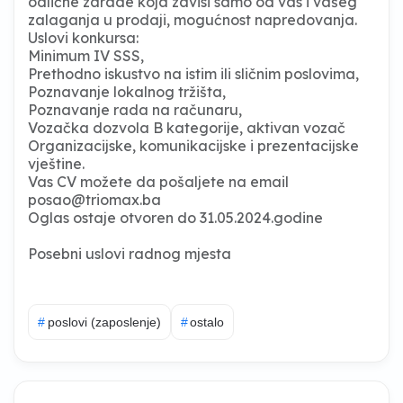
odlične zarade koja zavisi samo od vas i vašeg
zalaganja u prodaji, mogućnost napredovanja.
Uslovi konkursa:
Minimum IV SSS,
Prethodno iskustvo na istim ili sličnim poslovima,
Poznavanje lokalnog tržišta,
Poznavanje rada na računaru,
Vozačka dozvola B kategorije, aktivan vozač
Organizacijske, komunikacijske i prezentacijske
vještine.
Vas CV možete da pošaljete na email
posao@triomax.ba
Oglas ostaje otvoren do 31.05.2024.godine
Posebni uslovi radnog mjesta
#
poslovi (zaposlenje)
#
ostalo