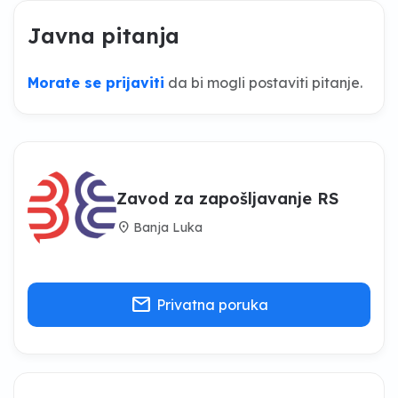
Javna pitanja
Morate se prijaviti
da bi mogli postaviti pitanje.
Zavod za zapošljavanje RS
location_on
Banja Luka
mail
Privatna poruka