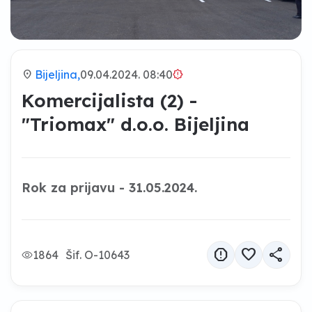
location_on
Bijeljina,
09.04.2024. 08:40
brightness_alert
Komercijalista (2) -
"Triomax" d.o.o. Bijeljina
Rok za prijavu - 31.05.2024.
report
favorite
share
1864
Šif. O-10643