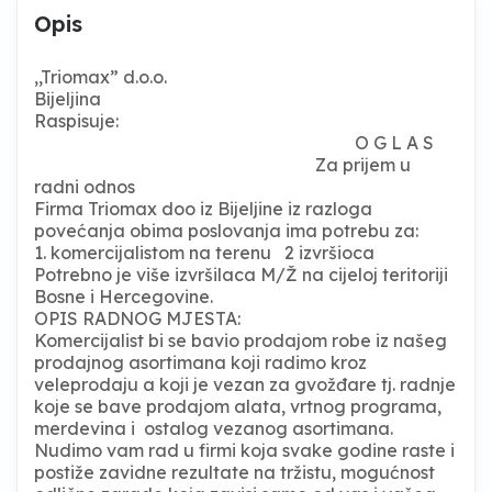
Opis
,,Triomax” d.o.o.
Bijeljina
Raspisuje:
O G L A S
Za prijem u
radni odnos
Firma Triomax doo iz Bijeljine iz razloga
povećanja obima poslovanja ima potrebu za:
1. komercijalistom na terenu 2 izvršioca
Potrebno je više izvršilaca M/Ž na cijeloj teritoriji
Bosne i Hercegovine.
OPIS RADNOG MJESTA:
Komercijalist bi se bavio prodajom robe iz našeg
prodajnog asortimana koji radimo kroz
veleprodaju a koji je vezan za gvožđare tj. radnje
koje se bave prodajom alata, vrtnog programa,
merdevina i ostalog vezanog asortimana.
Nudimo vam rad u firmi koja svake godine raste i
postiže zavidne rezultate na tržistu, mogućnost