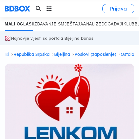
search
apps
Prijava
MALI OGLASI
IZDAVANJE SMJEŠTAJA
ANALIZE
DOGAĐAJI
KLUB
B
Najnovije vijesti sa portala Bijeljina Danas
glasi
Republika Srpska
Bijeljina
Poslovi (zaposlenje)
Ostalo