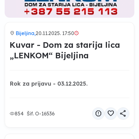
location_on
Bijeljina,
20.11.2025. 17:50
brightness_alert
Kuvar - Dom za starija lica
„LENKOM“ Bijeljina
Rok za prijavu - 03.12.2025.
report
favorite
share
854
Šif. O-16536