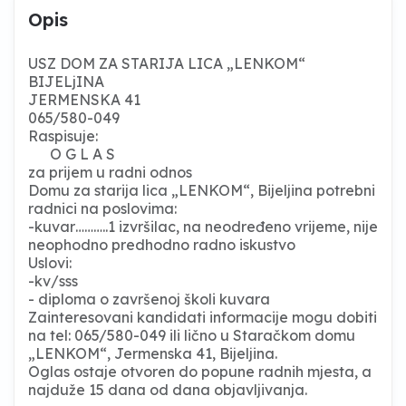
Opis
USZ DOM ZA STARIJA LICA „LENKOM“
BIJELjINA
JERMENSKA 41
065/580-049
Raspisuje:
O G L A S
za prijem u radni odnos
Domu za starija lica „LENKOM“, Bijeljina potrebni
radnici na poslovima:
-kuvar………..1 izvršilac, na neodređeno vrijeme, nije
neophodno predhodno radno iskustvo
Uslovi:
-kv/sss
- diploma o završenoj školi kuvara
Zainteresovani kandidati informacije mogu dobiti
na tel: 065/580-049 ili lično u Staračkom domu
„LENKOM“, Jermenska 41, Bijeljina.
Oglas ostaje otvoren do popune radnih mjesta, a
najduže 15 dana od dana objavljivanja.