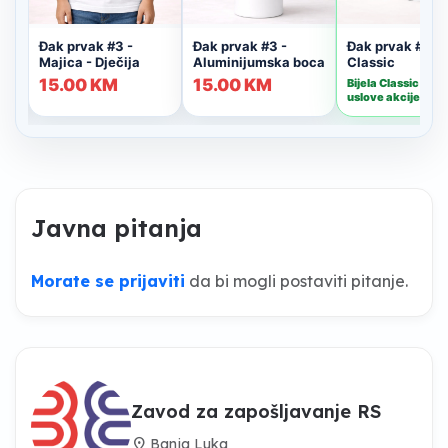
Javna pitanja
Morate se prijaviti
da bi mogli postaviti pitanje.
Zavod za zapošljavanje RS
location_on
Banja Luka