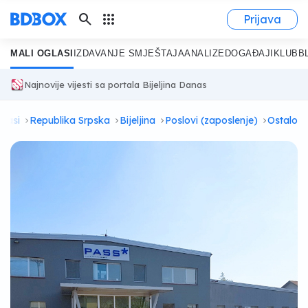
search
apps
Prijava
MALI OGLASI
IZDAVANJE SMJEŠTAJA
ANALIZE
DOGAĐAJI
KLUB
B
Najnovije vijesti sa portala Bijeljina Danas
glasi
Republika Srpska
Bijeljina
Poslovi (zaposlenje)
Ostalo