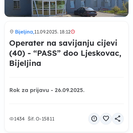
location_on
Bijeljina,
11.09.2025. 18:12
brightness_alert
Operater na savijanju cijevi
(40) - “PASS” doo Ljeskovac,
Bijeljina
Rok za prijavu - 26.09.2025.
report
favorite
share
1434
Šif. O-15811