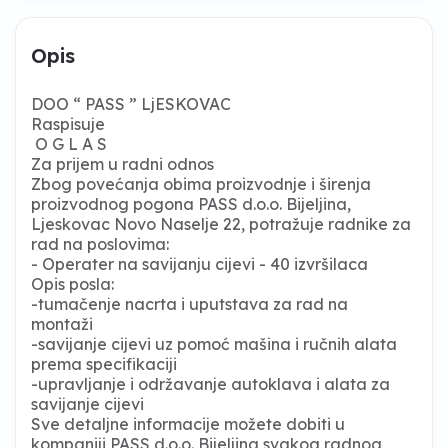
Opis
DOO “ PASS ” LjESKOVAC
Raspisuje
O G L A S
Za prijem u radni odnos
Zbog povećanja obima proizvodnje i širenja
proizvodnog pogona PASS d.o.o. Bijeljina,
Ljeskovac Novo Naselje 22, potražuje radnike za
rad na poslovima:
- Operater na savijanju cijevi - 40 izvršilaca
Opis posla:
-tumačenje nacrta i uputstava za rad na
montaži
-savijanje cijevi uz pomoć mašina i ručnih alata
prema specifikaciji
-upravljanje i održavanje autoklava i alata za
savijanje cijevi
Sve detaljne informacije možete dobiti u
kompaniji PASS d.o.o. Bijeljina svakog radnog