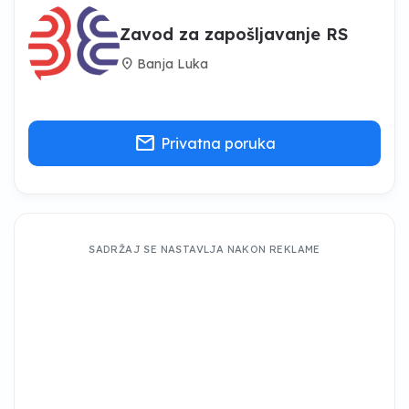
Zavod za zapošljavanje RS
location_on
Banja Luka
mail
Privatna poruka
SADRŽAJ SE NASTAVLJA NAKON REKLAME