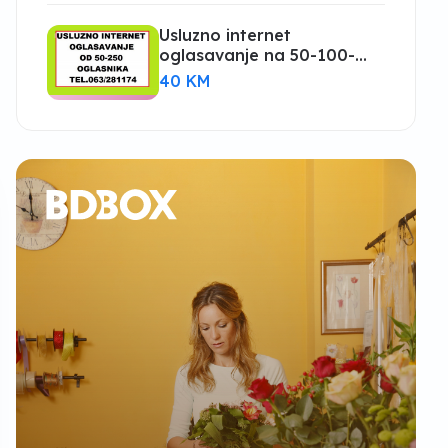
Usluzno internet
oglasavanje na 50-100-
150-200 oglasnika
40 KM