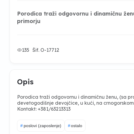
Porodica traži odgovornu i dinamičnu žen
primorju
135
Šif. O-17712
Opis
Porodica traži odgovornu i dinamičnu ženu, (sa pro
devetogodišnje devojčice, u kući, na crnogorskom
Kontakt: +381/63213313
#
poslovi (zaposlenje)
#
ostalo