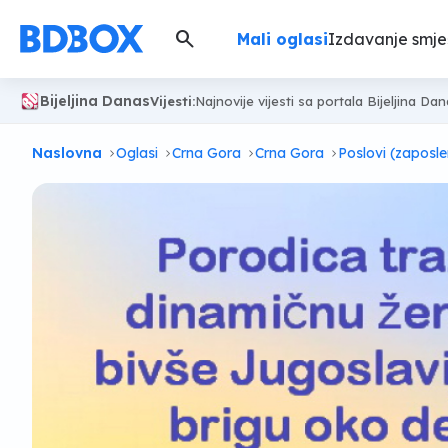
search
Mali oglasi
Izdavanje smje
Bijeljina Danas
Vijesti:
Najnovije vijesti sa portala Bijeljina Da
Naslovna
Oglasi
Crna Gora
Crna Gora
Poslovi (zaposle