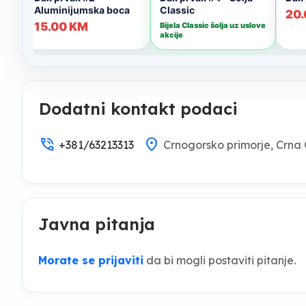
Dodatni kontakt podaci
phone_in_talk
location_on
+381/63213313
Crnogorsko primorje, Crna
Javna pitanja
Morate se prijaviti
da bi mogli postaviti pitanje.