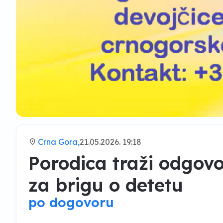
location_on
Crna Gora,
21.05.2026. 19:18
Porodica traži odgov
za brigu o detetu
po dogovoru