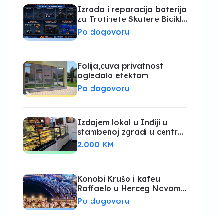
Izrada i reparacija baterija
za Trotinete Skutere Bicikle
Aku alate itd.
Po dogovoru
Folija,cuva privatnost
ogledalo efektom
Po dogovoru
Izdajem lokal u Inđiji u
stambenoj zgradi u centru
grada
2.000 KM
Konobi Krušo i kafeu
Raffaelo u Herceg Novom
potrebni radnici
Po dogovoru