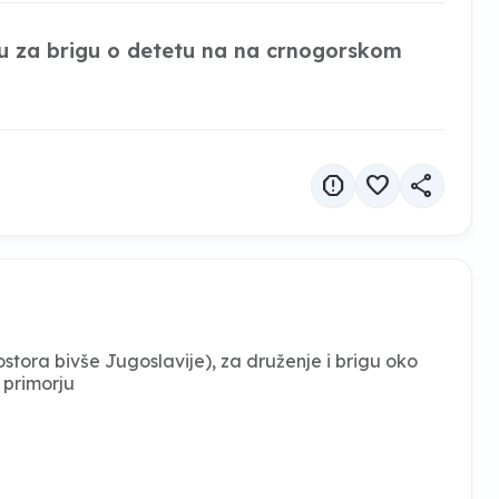
u za brigu o detetu na na crnogorskom
report
favorite
share
stora bivše Jugoslavije), za druženje i brigu oko
 primorju