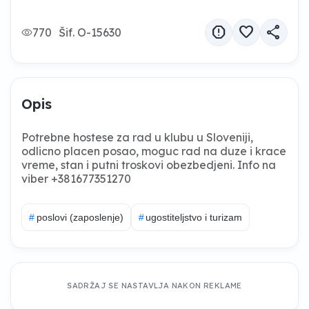
report
favorite
share
770
Šif. O-15630
Opis
Potrebne hostese za rad u klubu u Sloveniji,
odlicno placen posao, moguc rad na duze i krace
vreme, stan i putni troskovi obezbedjeni. Info na
viber +381677351270
#
poslovi (zaposlenje)
#
ugostiteljstvo i turizam
SADRŽAJ SE NASTAVLJA NAKON REKLAME