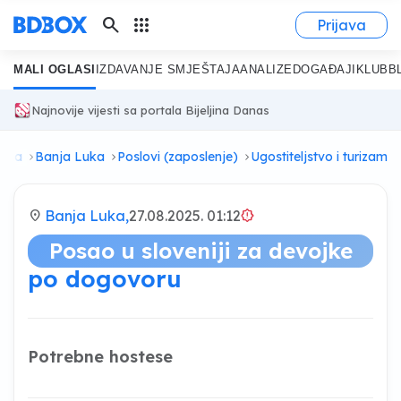
search
apps
Prijava
MALI OGLASI
IZDAVANJE SMJEŠTAJA
ANALIZE
DOGAĐAJI
KLUB
B
Najnovije vijesti sa portala Bijeljina Danas
pska
Banja Luka
Poslovi (zaposlenje)
Ugostiteljstvo i turizam
location_on
Banja Luka,
27.08.2025. 01:12
brightness_alert
Posao u sloveniji za devojke
po dogovoru
Potrebne hostese