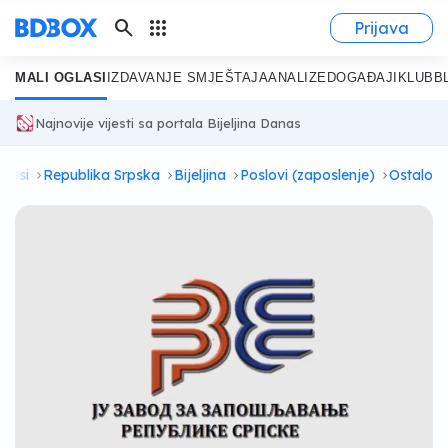
search
apps
Prijava
MALI OGLASI
IZDAVANJE SMJEŠTAJA
ANALIZE
DOGAĐAJI
KLUB
B
Najnovije vijesti sa portala Bijeljina Danas
glasi
Republika Srpska
Bijeljina
Poslovi (zaposlenje)
Ostalo