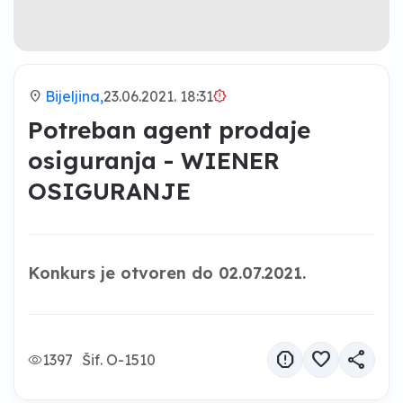
location_on
Bijeljina,
23.06.2021. 18:31
brightness_alert
Potreban agent prodaje
osiguranja - WIENER
OSIGURANJE
Konkurs je otvoren do 02.07.2021.
report
favorite
share
1397
Šif. O-1510