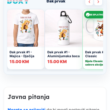
Javna pitanja
Morate se prijaviti
da bi mogli postaviti pitanje.