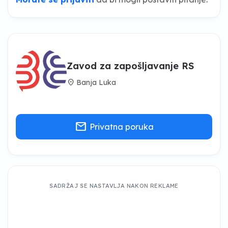
Zavod za zapošljavanje RS
location_on
Banja Luka
mail
Privatna poruka
SADRŽAJ SE NASTAVLJA NAKON REKLAME