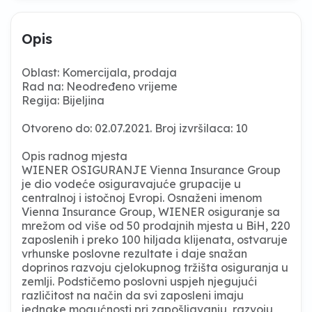
Opis
Oblast: Komercijala, prodaja
Rad na: Neodređeno vrijeme
Regija: Bijeljina
Otvoreno do: 02.07.2021. Broj izvršilaca: 10
Opis radnog mjesta
WIENER OSIGURANJE Vienna Insurance Group
je dio vodeće osiguravajuće grupacije u
centralnoj i istočnoj Evropi. Osnaženi imenom
Vienna Insurance Group, WIENER osiguranje sa
mrežom od više od 50 prodajnih mjesta u BiH, 220
zaposlenih i preko 100 hiljada klijenata, ostvaruje
vrhunske poslovne rezultate i daje snažan
doprinos razvoju cjelokupnog tržišta osiguranja u
zemlji. Podstičemo poslovni uspjeh njegujući
različitost na način da svi zaposleni imaju
jednake mogućnosti pri zapošljavanju, razvoju,