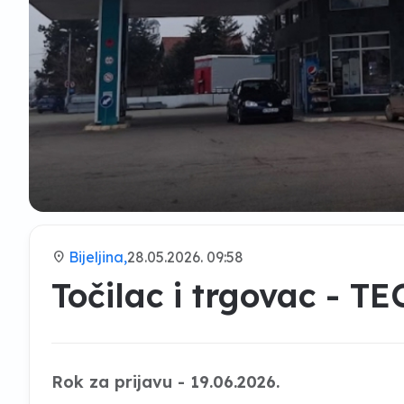
location_on
Bijeljina,
28.05.2026. 09:58
Točilac i trgovac - 
Rok za prijavu - 19.06.2026.