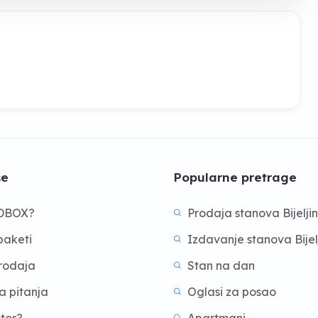
še
Popularne pretrage
BDBOX?
Prodaja stanova Bijelji
aketi
Izdavanje stanova Bijel
prodaja
Stan na dan
a pitanja
Oglasi za posao
ktor?
Apartmani