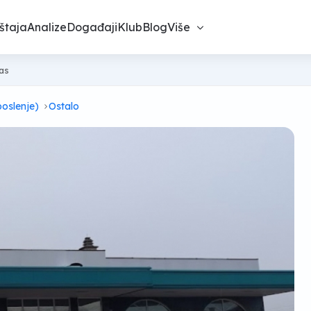
štaja
Analize
Događaji
Klub
Blog
Više
nas
poslenje)
Ostalo