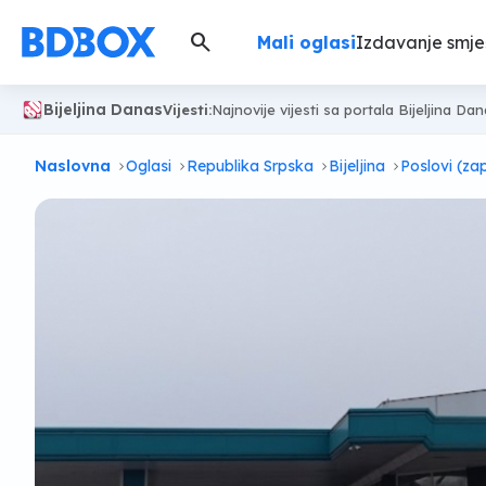
search
Mali oglasi
Izdavanje smje
Bijeljina Danas
Vijesti:
Najnovije vijesti sa portala Bijeljina Da
Naslovna
Oglasi
Republika Srpska
Bijeljina
Poslovi (za