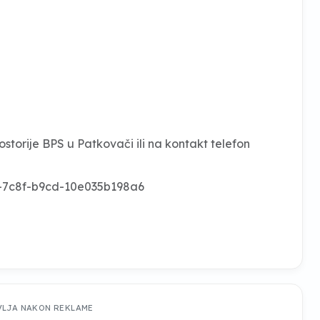
storije BPS u Patkovači ili na kontakt telefon
d6-7c8f-b9cd-10e035b198a6
VLJA NAKON REKLAME