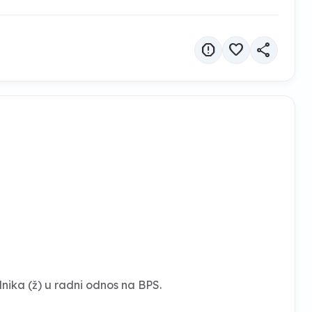
report
favorite
share
dnika (ž) u radni odnos na BPS.