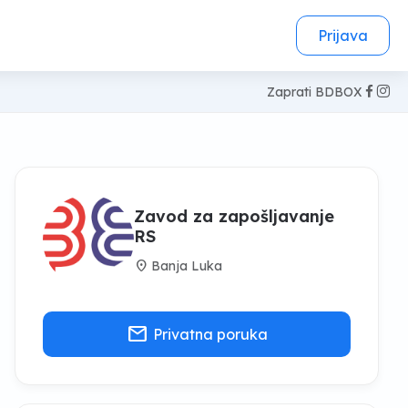
Prijava
Zaprati BDBOX
Zavod za zapošljavanje
RS
location_on
Banja Luka
mail
Privatna poruka