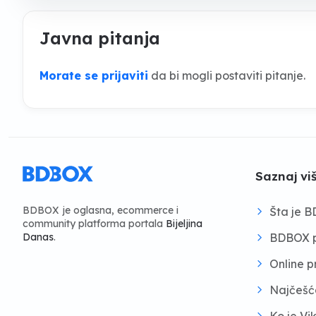
Javna pitanja
Morate se prijaviti
da bi mogli postaviti pitanje.
Saznaj vi
BDBOX je oglasna, ecommerce i
Šta je 
community platforma portala
Bijeljina
BDBOX p
Danas
.
Online 
Najčešć
Ko je Vi