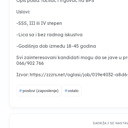
Opis posla: točilac i trgovac na BPS
Uslovi:
-SSS, III ili IV stepen
-Lica sa i bez radnog iskustva
-Godišnja dob između 18-45 godina
Svi zainteresovani kandidati mogu da se jave u pro
066/902 766
Izvor: https://zzzrs.net/oglasi/job/019e4032-a8
#
poslovi (zaposlenje)
#
ostalo
SADRŽAJ SE NASTA