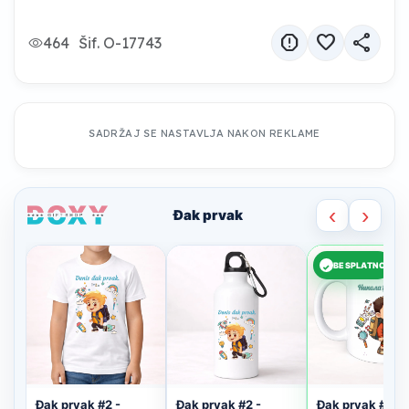
report
favorite
share
464
Šif. O-17743
SADRŽAJ SE NASTAVLJA NAKON REKLAME