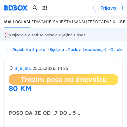
search
apps
Prijava
MALI OGLASI
IZDAVANJE SMJEŠTAJA
ANALIZE
DOGAĐAJI
KLUB
B
Najnovije vijesti sa portala Bijeljina Danas
glasi
Republika Srpska
Bijeljina
Poslovi (zaposlenje)
Ostalo
location_on
Bijeljina,
25.05.2026. 14:25
Trazim poso na dnevnicu
80 KM
POSO DA JE OD ..7 DO .. 5 ..