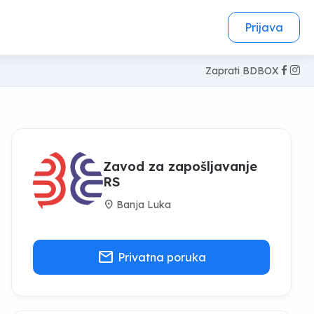
Prijava
Zaprati BDBOX
Zavod za zapošljavanje
RS
location_on
Banja Luka
mail
Privatna poruka