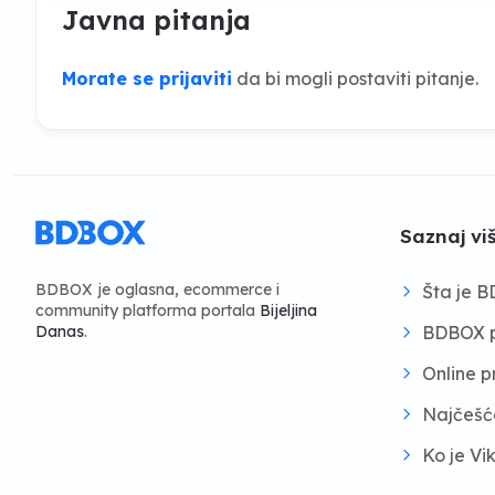
Javna pitanja
Morate se prijaviti
da bi mogli postaviti pitanje.
Saznaj vi
BDBOX je oglasna, ecommerce i
Šta je 
community platforma portala
Bijeljina
BDBOX p
Danas
.
Online 
Najčešć
Ko je Vi