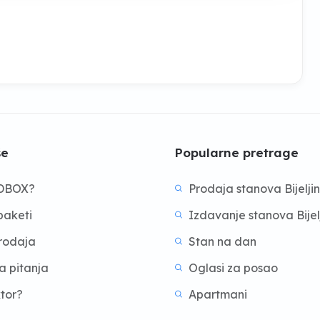
še
Popularne pretrage
BDBOX?
Prodaja stanova Bijelji
aketi
Izdavanje stanova Bijel
prodaja
Stan na dan
a pitanja
Oglasi za posao
ktor?
Apartmani