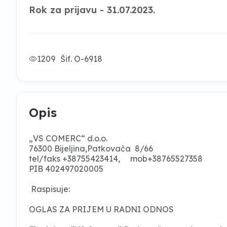
Rok za prijavu - 31.07.2023.
1209
Šif. O-6918
Opis
„VS COMERC“ d.o.o.
76300 Bijeljina,Patkovača 8/66
tel/faks +38755423414, mob+38765527358
PIB 402497020005
Raspisuje:
OGLAS ZA PRIJEM U RADNI ODNOS