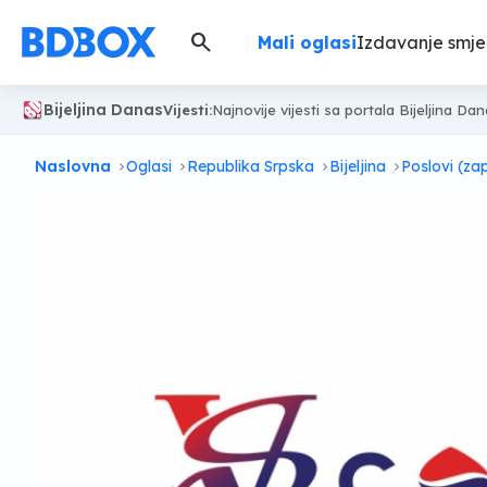
search
Mali oglasi
Izdavanje smje
Bijeljina Danas
Vijesti:
Najnovije vijesti sa portala Bijeljina Da
Naslovna
Oglasi
Republika Srpska
Bijeljina
Poslovi (za