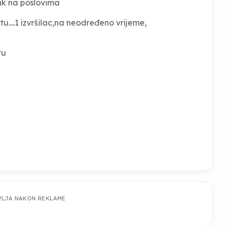
ik na poslovima
...1 izvršilac,na neodređeno vrijeme,
tu
VLJA NAKON REKLAME