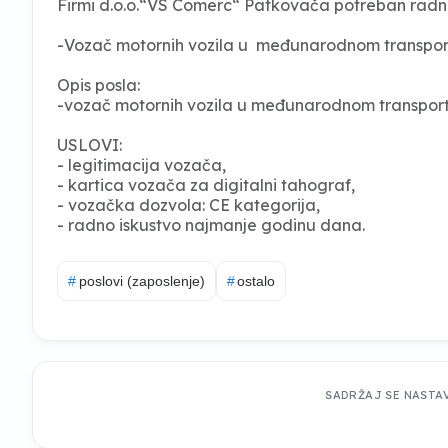
Firmi d.o.o.“VS Comerc“ Patkovača potreban radn
-Vozač motornih vozila u međunarodnom transportu.
Opis posla:
-vozač motornih vozila u međunarodnom transpor
USLOVI:
- legitimacija vozača,
- kartica vozača za digitalni tahograf,
- vozačka dozvola: CE kategorija,
- radno iskustvo najmanje godinu dana.
#
poslovi (zaposlenje)
#
ostalo
SADRŽAJ SE NASTA