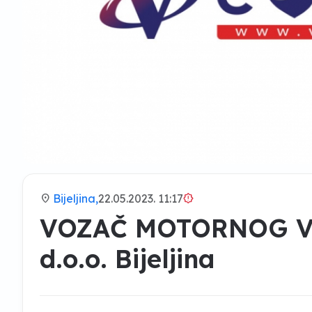
location_on
Bijeljina,
22.05.2023. 11:17
brightness_alert
VOZAČ MOTORNOG V
d.o.o. Bijeljina