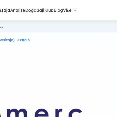
štaja
Analize
Događaji
Klub
Blog
Više
nas
poslenje)
Ostalo