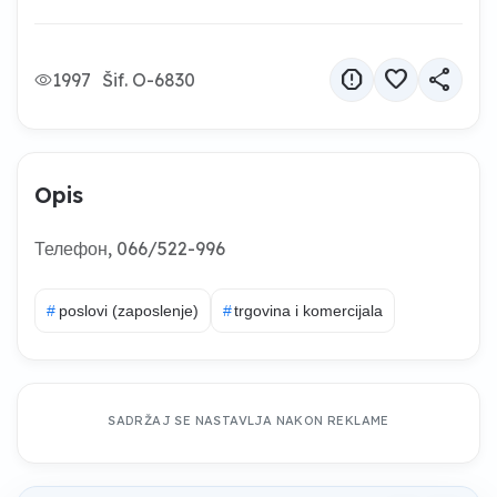
report
favorite
share
1997
Šif. O-6830
Opis
Телефон, 066/522-996
#
poslovi (zaposlenje)
#
trgovina i komercijala
SADRŽAJ SE NASTAVLJA NAKON REKLAME