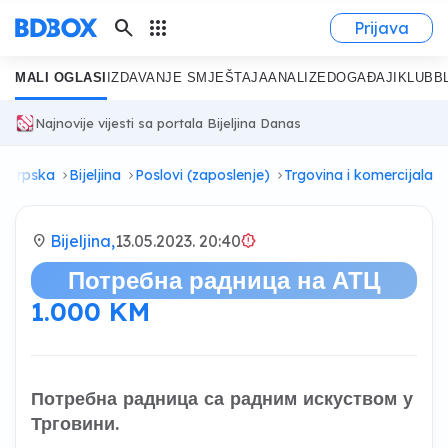
search
apps
Prijava
MALI OGLASI
IZDAVANJE SMJEŠTAJA
ANALIZE
DOGAĐAJI
KLUB
B
Najnovije vijesti sa portala Bijeljina Danas
a Srpska
Bijeljina
Poslovi (zaposlenje)
Trgovina i komercijala
location_on
Bijeljina,
13.05.2023. 20:40
brightness_alert
Потребна радница на АТЦ
1.000 KM
Потребна радница са радним искуством у
Трговини.