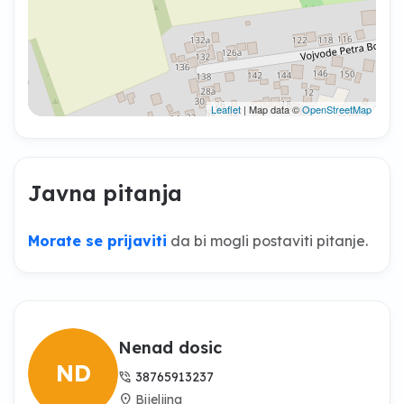
Leaflet
| Map data ©
OpenStreetMap
Javna pitanja
Morate se prijaviti
da bi mogli postaviti pitanje.
Nenad dosic
ND
phone_in_talk
38765913237
location_on
Bijeljina