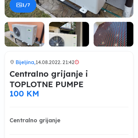
1/7
location_on
Bijeljina,
14.08.2022. 21:42
brightness_alert
Centralno grijanje i
TOPLOTNE PUMPE
100 KM
Centralno grijanje