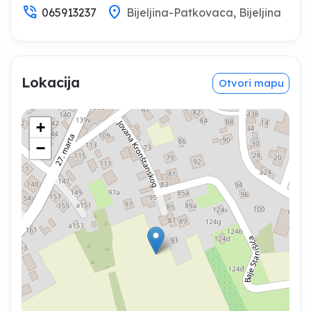
phone_in_talk
location_on
065913237
Bijeljina-Patkovaca, Bijeljina
Lokacija
Otvori mapu
+
−