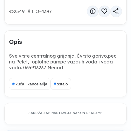
report
favorite
share
2549
Šif. O-4397
Opis
Sve vrste centralnog grijanja. Čvrsto gorivo,peci
na Pelet, toplotne pumpe vazduh voda i voda
voda. 065913237 Nenad
#
kuća i kancelarija
#
ostalo
SADRŽAJ SE NASTAVLJA NAKON REKLAME