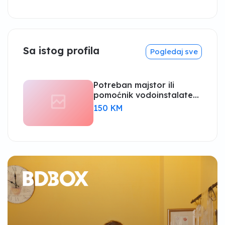
Sa istog profila
Pogledaj sve
Potreban majstor ili
pomoćnik vodoinstalater
ili monter centralnog
150 KM
grijanja