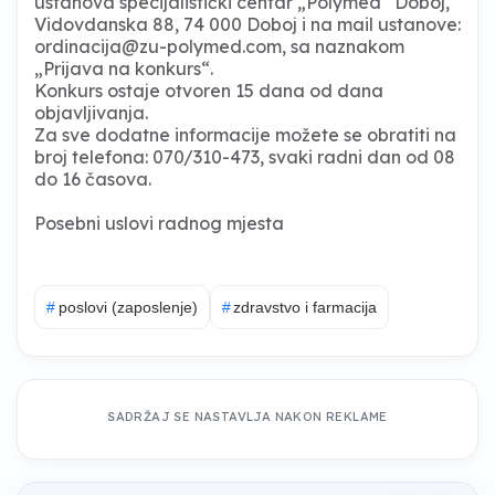
ustanova specijalistički centar „Polymed“ Doboj,
Vidovdanska 88, 74 000 Doboj i na mail ustanove:
ordinacija@zu-polymed.com
, sa naznakom
„Prijava na konkurs“.
Konkurs ostaje otvoren 15 dana od dana
objavljivanja.
Za sve dodatne informacije možete se obratiti na
broj telefona: 070/310-473, svaki radni dan od 08
do 16 časova.
Posebni uslovi radnog mjesta
#
poslovi (zaposlenje)
#
zdravstvo i farmacija
SADRŽAJ SE NASTAVLJA NAKON REKLAME