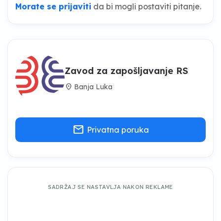
Morate se prijaviti
da bi mogli postaviti pitanje.
Zavod za zapošljavanje RS
location_on
Banja Luka
mail
Privatna poruka
SADRŽAJ SE NASTAVLJA NAKON REKLAME