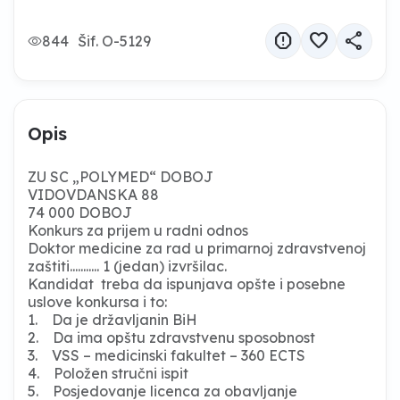
report
favorite
share
844
Šif. O-5129
Opis
ZU SC „POLYMED“ DOBOJ
VIDOVDANSKA 88
74 000 DOBOJ
Konkurs za prijem u radni odnos
Doktor medicine za rad u primarnoj zdravstvenoj
zaštiti........... 1 (jedan) izvršilac.
Kandidat treba da ispunjava opšte i posebne
uslove konkursa i to:
1. Da je državljanin BiH
2. Da ima opštu zdravstvenu sposobnost
3. VSS – medicinski fakultet – 360 ECTS
4. Položen stručni ispit
5. Posjedovanje licenca za obavljanje