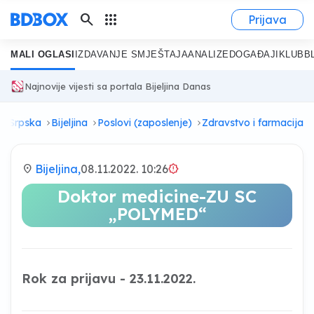
search
apps
Prijava
MALI OGLASI
IZDAVANJE SMJEŠTAJA
ANALIZE
DOGAĐAJI
KLUB
B
Najnovije vijesti sa portala Bijeljina Danas
ka Srpska
Bijeljina
Poslovi (zaposlenje)
Zdravstvo i farmacija
location_on
Bijeljina,
08.11.2022. 10:26
brightness_alert
Doktor medicine-ZU SC
„POLYMED“
Rok za prijavu - 23.11.2022.