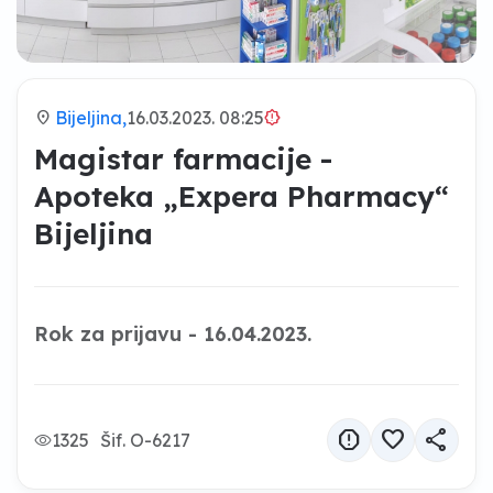
location_on
Bijeljina,
16.03.2023. 08:25
brightness_alert
Magistar farmacije -
Apoteka „Expera Pharmacy“
Bijeljina
Rok za prijavu - 16.04.2023.
report
favorite
share
1325
Šif. O-6217