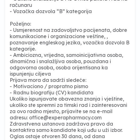
računaru
- Vozačka dozvola “B” kategorija
Poželjno:
- Usmjerenost na zadovoljstvo pacijenata, dobre
komunikacione i organizacione veštine, ,
poznavanje engleskog jezika, vozačka dozvola B
kategorije.
- Ambiciozna, vrijedna, samoinicijativna osoba,
dinamična i snalažljiva osoba, pouzdana i
odgovorna osoba, osoba orijentisana ka
ispunjenju ciljeva
Prijava mora da sadrži sledeće:
- Motivaciono / propratno pismo
- Radnu biografiju (CV) kandidata
Ukoliko ispunjavate obavezna znanja i vještine,
ukoliko ste spremni za timski rad i zainteresovani
za ovo radno mjesto, prijavite se na e-mail
adresu:
office@experapharmacy.com
Zdravstvena ustanova zadržava pravo da
kontaktira samo kandidate koji uđu u uži izbor.
Oglas ostaje otvoren 30 dana, od dana