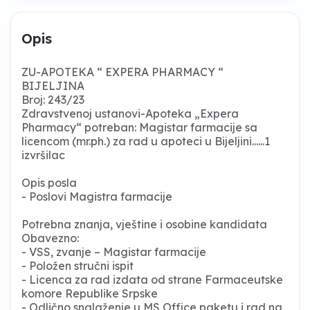
Opis
ZU-APOTEKA “ EXPERA PHARMACY “
BIJELJINA
Broj: 243/23
Zdravstvenoj ustanovi-Apoteka „Expera
Pharmacy“ potreban: Magistar farmacije sa
licencom (mr.ph.) za rad u apoteci u Bijeljini......1
izvršilac
Opis posla
- Poslovi Magistra farmacije
Potrebna znanja, vještine i osobine kandidata
Obavezno:
- VSS, zvanje – Magistar farmacije
- Položen stručni ispit
- Licenca za rad izdata od strane Farmaceutske
komore Republike Srpske
- Odlično snalaženje u MS Office paketu i rad na