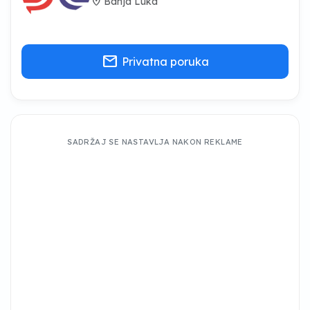
location_on
Banja Luka
mail
Privatna poruka
SADRŽAJ SE NASTAVLJA NAKON REKLAME