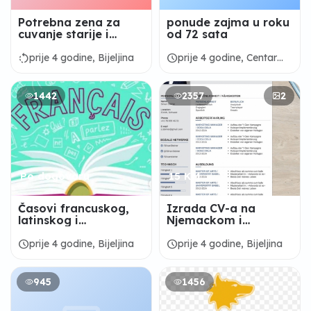
Potrebna zena za
ponude zajma u roku
cuvanje starije i
od 72 sata
bolesne zene
rotate_left
schedule
prije 4 godine, Bijeljina
prije 4 godine, Centar
Sarajevo
1442
2357
2
Po dogovoru
15 KM
Časovi francuskog,
Izrada CV-a na
latinskog i
Njemackom i
italijanskog jezika
motivacionog pisma
schedule
schedule
prije 4 godine, Bijeljina
prije 4 godine, Bijeljina
945
1456