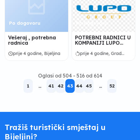
Po dogovoru
Po dogovoru
Vešeraj , potrebna
POTREBNI RADNICI U
radnica
KOMPANIJI LUPO
HOME LINE
schedule
rotate_left
prije 4 godine, Bijeljina
prije 4 godine, Grad
Mostar
Oglasi od 504 - 516 od 614
1
...
41
42
43
44
45
...
52
Tražiš turistički smještaj u
Bijeljini?