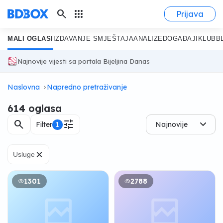
search
apps
Prijava
MALI OGLASI
IZDAVANJE SMJEŠTAJA
ANALIZE
DOGAĐAJI
KLUB
B
Najnovije vijesti sa portala Bijeljina Danas
Naslovna
Napredno pretraživanje
614 oglasa
search
tune
Filter
1
Najnovije
×
Usluge
1301
2788