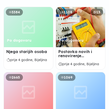
3384
1108
13
Po dogovoru
Po dogovoru
Njega starijih osoba
Postavka novih i
renovirenje
postojećih elektro
rotate_left
prije 4 godine, Bijeljina
,vodo instalacija
schedule
prije 4 godine, Bijeljina
2665
1069