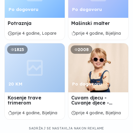
Po dogovoru
Po dogovoru
Potraznja
Mašinski malter
schedule
rotate_left
prije 4 godine, Lopare
prije 4 godine, Bijeljina
1823
2008
20 KM
Po dogovoru
Kosenje trave
Cuvam djecu -
trimerom
Cuvanje djece -
Bijeljina
rotate_left
schedule
prije 4 godine, Bijeljina
prije 4 godine, Bijeljina
SADRŽAJ SE NASTAVLJA NAKON REKLAME