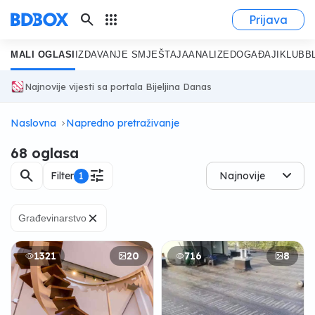
search
apps
Prijava
MALI OGLASI
IZDAVANJE SMJEŠTAJA
ANALIZE
DOGAĐAJI
KLUB
B
Najnovije vijesti sa portala Bijeljina Danas
Naslovna
Napredno pretraživanje
68 oglasa
search
tune
Filter
1
Najnovije
×
Građevinarstvo
1321
20
716
8