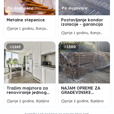
Po dogovoru
Po dogovoru
Metalne stepenice
Postavljanje kondor
izolacije - garancija
schedule
prije 1 godinu, Banja
schedule
prije 1 godinu, Banja
Luka
Luka
1265
1300
Tražim majstora za
NAJAM OPREME ZA
renoviranje jednog
GRAĐEVINSKE
stana u Njemačkoj
RADOVE,GRAĐEVISNKE
MEHANIZACIJE
schedule
schedule
prije 2 godine, Bijeljina
prije 2 godine, Bijeljina