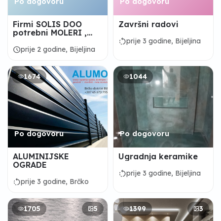
Po dogovoru
Po dogovoru
Firmi SOLIS DOO
Završni radovi
potrebni MOLERI ,
FASADERI , POMOCNI
rotate_left
prije 3 godine, Bijeljina
RADNICI
schedule
prije 2 godine, Bijeljina
1674
1044
Po dogovoru
Po dogovoru
ALUMINIJSKE
Ugradnja keramike
OGRADE
rotate_left
prije 3 godine, Bijeljina
rotate_left
prije 3 godine, Brčko
1705
5
1399
3