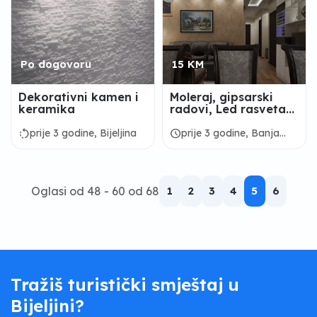
Po dogovoru
15 KM
Dekorativni kamen i
Moleraj, gipsarski
keramika
radovi, Led rasveta...
rotate_left
schedule
prije 3 godine, Bijeljina
prije 3 godine, Banja
Luka
Oglasi od 48 - 60 od 68
1
2
3
4
5
6
Tražiš turistički smještaj u
Bijeljini?