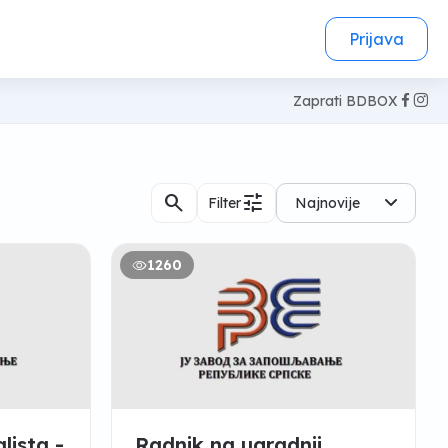
Prijava
Zaprati BDBOX
search
tune
Filter
Najnovije
1260
lista -
Radnik na ugradnji