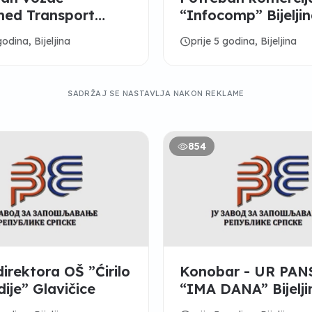
med Transport
“Infocomp” Bijelji
na
schedule
godina, Bijeljina
prije 5 godina, Bijeljina
SADRŽAJ SE NASTAVLJA NAKON REKLAME
854
direktora OŠ ”Ćirilo
Konobar - UR PA
i Metodije” Glavičice
“IMA DANA” Bijelji