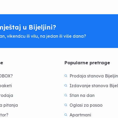
mještaj u Bijeljini?
, vikendcu ili vilu, na jedan ili više dana?
še
Popularne pretrage
BDBOX?
Prodaja stanova Bijelji
aketi
Izdavanje stanova Bijel
prodaja
Stan na dan
a pitanja
Oglasi za posao
ktor?
Apartmani