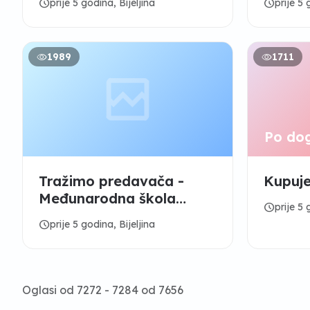
schedule
schedule
prije 5 godina, Bijeljina
prije 5 
MILOJEVIĆ GILjE - GAS
“
1989
1711
Po do
Tražimo predavača -
Kupuje
Međunarodna škola
schedule
prije 5 
programiranja za djecu
schedule
prije 5 godina, Bijeljina
od 6-17 godina
Oglasi od 7272 - 7284 od 7656