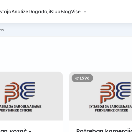
štaja
Analize
Događaji
Klub
Blog
Više
nas
1596
an vozač -
Potreban komercija