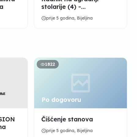
na
stolarije (4) -
“NOVOFORM“ Bijeljina
schedule
prije 5 godina, Bijeljina
1822
Po dogovoru
NSION
Čišćenje stanova
na
schedule
prije 5 godina, Bijeljina