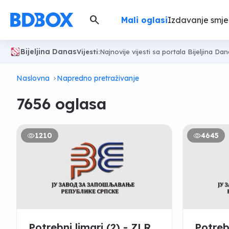
search
Mali oglasi
Izdavanje smje
Bijeljina Danas
Vijesti:
Najnovije vijesti sa portala Bijeljina Da
Naslovna
Napredno pretraživanje
7656 oglasa
1210
4645
Potrebni limari (2) - ZLR
Potreb