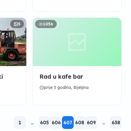
5
1056
ki
Rad u kafe bar
schedule
prije 5 godina, Bijeljina
1
...
605
606
607
608
609
...
638