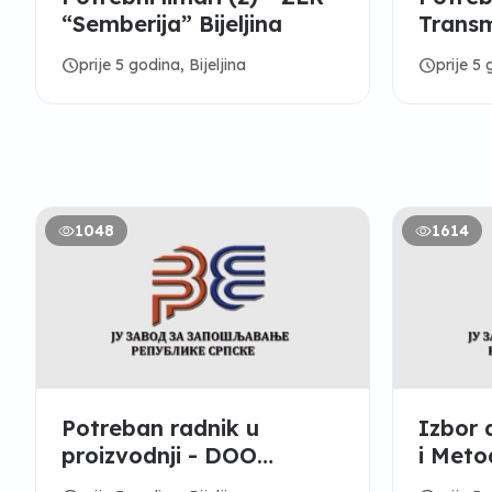
“Semberija” Bijeljina
Trans
Bijelji
schedule
schedule
prije 5 godina, Bijeljina
prije 5 
1048
1614
Potreban radnik u
Izbor 
proizvodnji - DOO
“KOMPANIJA