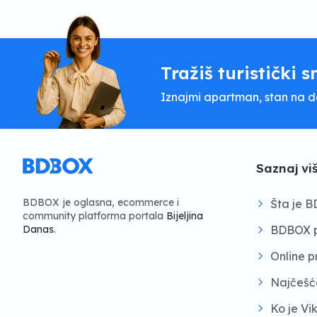
Tražiš turistički s
Iznajmi apartman, stan na dan
Saznaj vi
BDBOX je oglasna, ecommerce i
Šta je 
community platforma portala
Bijeljina
BDBOX p
Danas
.
Online 
Najčešć
Ko je Vi