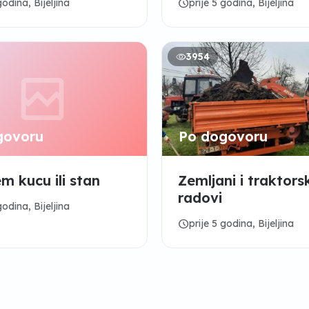
schedule
godina, Bijeljina
prije 5 godina, Bijeljina
3954
govoru
Po dogovoru
m kucu ili stan
Zemljani i traktors
radovi
godina, Bijeljina
schedule
prije 5 godina, Bijeljina