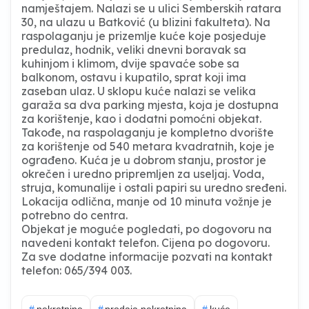
namještajem. Nalazi se u ulici Semberskih ratara
30, na ulazu u Batković (u blizini fakulteta). Na
raspolaganju je prizemlje kuće koje posjeduje
predulaz, hodnik, veliki dnevni boravak sa
kuhinjom i klimom, dvije spavaće sobe sa
balkonom, ostavu i kupatilo, sprat koji ima
zaseban ulaz. U sklopu kuće nalazi se velika
garaža sa dva parking mjesta, koja je dostupna
za korištenje, kao i dodatni pomoćni objekat.
Takođe, na raspolaganju je kompletno dvorište
za korištenje od 540 metara kvadratnih, koje je
ograđeno. Kuća je u dobrom stanju, prostor je
okrečen i uredno pripremljen za useljaj. Voda,
struja, komunalije i ostali papiri su uredno sređeni.
Lokacija odlična, manje od 10 minuta vožnje je
potrebno do centra.
Objekat je moguće pogledati, po dogovoru na
navedeni kontakt telefon. Cijena po dogovoru.
Za sve dodatne informacije pozvati na kontakt
telefon: 065/394 003.
#
nekretnine
#
prodaja nekretnina
#
kuće