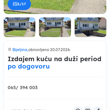
1/17
location_on
Bijeljina,
obnovljeno 20.07.2026.
Izdajem kuću na duži period
po dogovoru
065/ 394 003