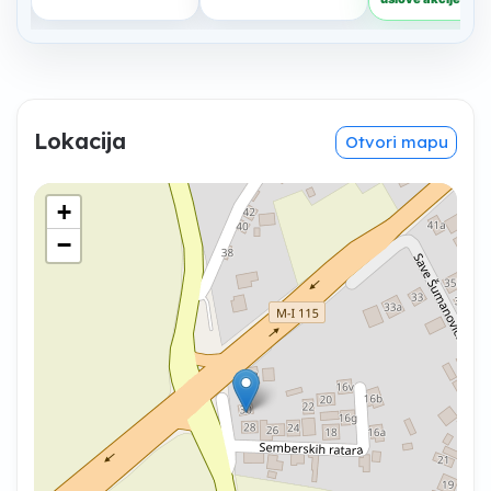
Lokacija
Otvori mapu
+
−