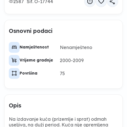
report
favorite
share
2587
Šif. O-17744
Osnovni podaci
bed
Nenamješteno
Namještenost
garden_cart
2000-2009
Vrijeme gradnje
activity_zone
75
Površina
Opis
Na izdavanje kuća (prizemlje i sprat) odmah
useljiva, na duži period. Kuća nije opremljena