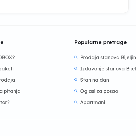
še
Popularne pretrage
BDBOX?
Prodaja stanova Bijelji
aketi
Izdavanje stanova Bijel
prodaja
Stan na dan
a pitanja
Oglasi za posao
ktor?
Apartmani