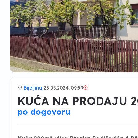
location_on
Bijeljina,
28.05.2024. 09:59
brightness_alert
KUĆA NA PRODAJU 20
po dogovoru