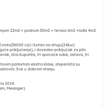
uhinjom 22m2 + podrum 30m2 + terasa 6m2 +lođa 4m2
 čvrsto(36000 ca) i kotao na struju(24kw)
će priključenje), i doveden priključak za plin.
avak, dva kupatila, tri spavaće sobe, ostava, tri
stovim parketom ekstra klase, stepeništa su
astovini. Sve u dobrom stanju.
na 2014.
ram, Mesinger)