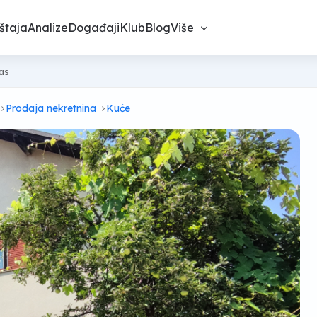
štaja
Analize
Događaji
Klub
Blog
Više
nas
Prodaja nekretnina
Kuće