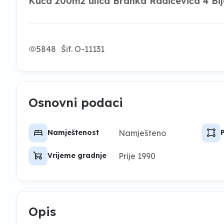
Kuća 200m2 ulica Branka Radičevića 4 Bije
5848
Šif. O-11131
Osnovni podaci
bed
activity_zone
Namješteno
Namještenost
garden_cart
Prije 1990
Vrijeme gradnje
Opis