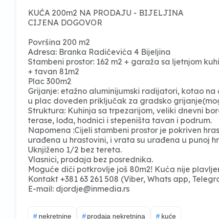
KUĆA 200m2 NA PRODAJU - BIJELJINA
CIJENA DOGOVOR
Površina 200 m2
Adresa: Branka Radičevića 4 Bijeljina
Stambeni prostor: 162 m2 + garaža sa ljetnjom k
+ tavan 81m2
Plac 300m2
Grijanje: etažno aluminijumski radijatori, kotao na
u plac doveden priključak za gradsko grijanje(mogu
Struktura: Kuhinja sa trpezarijom, veliki dnevni bor
terase, lođa, hodnici i stepeništa tavan i podrum.
Napomena :Cijeli stambeni prostor je pokriven hra
urađena u hrastovini, i vrata su urađena u punoj hr
Uknjiženo 1/2 bez tereta.
Vlasnici, prodaja bez posrednika.
Moguće dići potkrovlje još 80m2! Kuća nije plavlje
Kontakt +381 63 261 508 (Viber, Whats app, Teleg
E-mail:
djordje@inmedia.rs
#
nekretnine
#
prodaja nekretnina
#
kuće