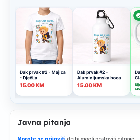
Javna pitanja
Morate se prijaviti
da bi mogli postaviti pitanje.