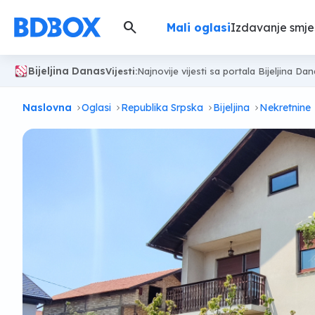
search
Mali oglasi
Izdavanje smje
Bijeljina Danas
Vijesti:
Najnovije vijesti sa portala Bijeljina Da
Naslovna
Oglasi
Republika Srpska
Bijeljina
Nekretnine