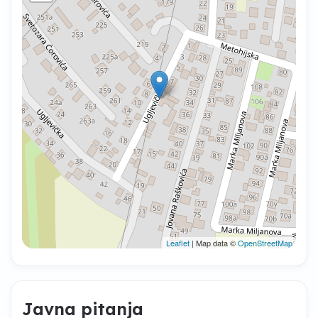
Leaflet
| Map data ©
OpenStreetMap
Javna pitanja