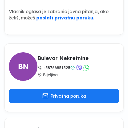
Vlasnik oglasa je zabranio javna pitanja, ako
želiš, možeš
poslati privatnu poruku.
Bulevar Nekretnine
BN
phone_in_talk
verified
+38766851325
location_on
Bijeljina
mail
Privatna poruka