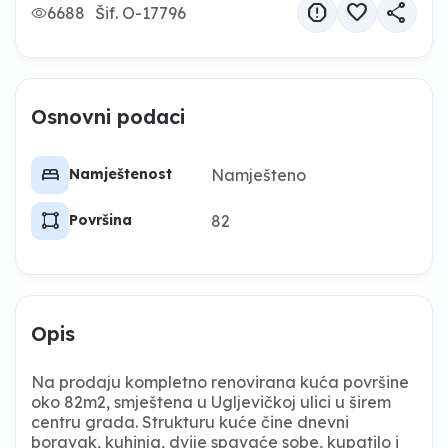
report
favorite
share
6688
Šif. O-17796
Osnovni podaci
bed
Namješteno
Namještenost
activity_zone
82
Površina
Opis
Na prodaju kompletno renovirana kuća površine
oko 82m2, smještena u Ugljevičkoj ulici u širem
centru grada. Strukturu kuće čine dnevni
boravak, kuhinja, dvije spavaće sobe, kupatilo i