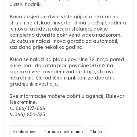
ulazni hodnik.
Kuća posjeduje dvije vrste grijanja – kotao na
struju i pelet, kao i inverter klima uređaj. Urađena
je nova fasada, izolacija i stolarija, dok je
kompletno dvorište pokriveno video nadzorom.
Uz kuću se nalazi i nova garaža za automobil,
sazidana prije nekoliko godina.
Kuća se nalazi na placu površine 721m2,a pored
kuće ima i dodatan plac površine 507m2 na
kojem su već dovedeni voda i struja, što ovu
nekretninu čini odličnom prilikom za dodatnu
gradnju ili investiciju.
Sve informacije možete dobiti u agenciji Bulevar
Nekretnine.
📞 066/123-666
📞066/ 851-325
#
nekretnine
#
prodaja nekretnina
#
kuće