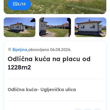
1/11
location_on
Bijeljina,
obnovljeno 06.08.2026.
Odlična kuća na placu od
1228m2
Odlična kuća- Ugljevička ulica