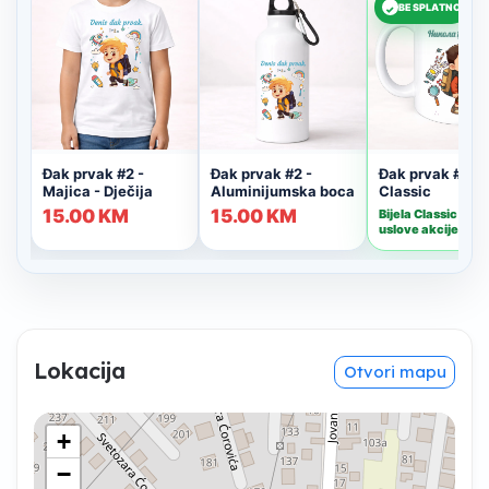
Lokacija
Otvori mapu
+
−