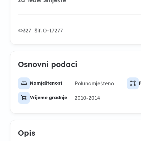
za tebe! Smješte
327
Šif. O-17277
Osnovni podaci
bed
activity_zone
Polunamješteno
Namještenost
garden_cart
2010-2014
Vrijeme gradnje
Opis