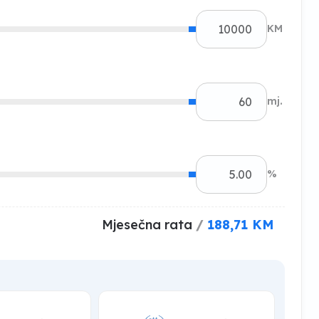
KM
mj.
%
Mjesečna rata
/
188,71 KM