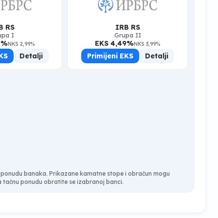
B RS
IRB RS
upa I
Grupa II
9%
EKS 4,49%
NKS 2,99%
NKS 3,99%
EKS
Detalji
Primijeni EKS
Detalji
čnu ponudu banaka. Prikazane kamatne stope i obračun mogu
 tačnu ponudu obratite se izabranoj banci.