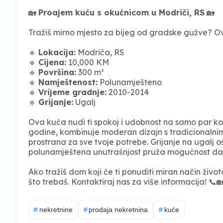
🏡
Proajem kuću s okućnicom u Modriči, RS
🏡
Tražiš mirno mjesto za bijeg od gradske gužve? Ova
🔹
Lokacija:
Modriča, RS
🔹
Cijena:
10,000 KM
🔹
Površina:
300 m²
🔹
Namještenost:
Polunamješteno
🔹
Vrijeme gradnje:
2010-2014
🔹
Grijanje:
Ugalj
Ova kuća nudi ti spokoj i udobnost na samo par ko
godine, kombinuje moderan dizajn s tradicionalni
prostrana za sve tvoje potrebe. Grijanje na ugalj 
polunamještena unutrašnjost pruža mogućnost da 
Ako tražiš dom koji će ti ponuditi miran način ži
što trebaš. Kontaktiraj nas za više informacija! 📞
#
nekretnine
#
prodaja nekretnina
#
kuće