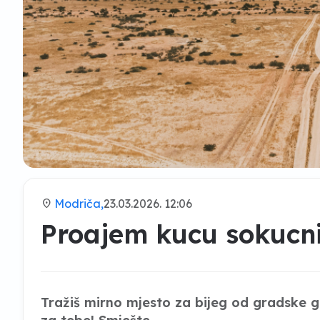
location_on
Modriča,
23.03.2026. 12:06
Proajem kucu sokucn
Tražiš mirno mjesto za bijeg od gradske g