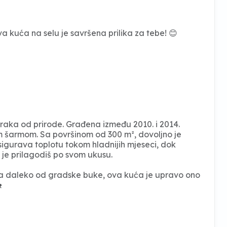
 kuća na selu je savršena prilika za tebe! 😊
raka od prirode. Građena između 2010. i 2014.
m šarmom. Sa površinom od 300 m², dovoljno je
osigurava toplotu tokom hladnijih mjeseci, dok
je prilagodiš po svom ukusu.
vota daleko od gradske buke, ova kuća je upravo ono
