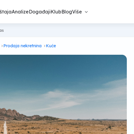
štaja
Analize
Događaji
Klub
Blog
Više
nas
Prodaja nekretnina
Kuće