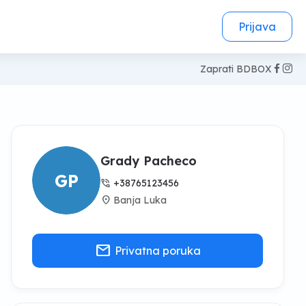
Prijava
Zaprati BDBOX
Grady Pacheco
GP
phone_in_talk
+38765123456
location_on
Banja Luka
mail
Privatna poruka