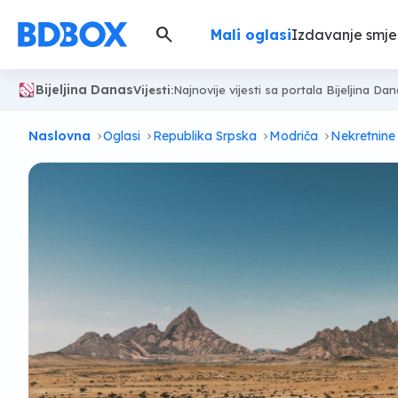
search
Mali oglasi
Izdavanje smje
Bijeljina Danas
Vijesti:
Najnovije vijesti sa portala Bijeljina Da
Naslovna
Oglasi
Republika Srpska
Modriča
Nekretnine