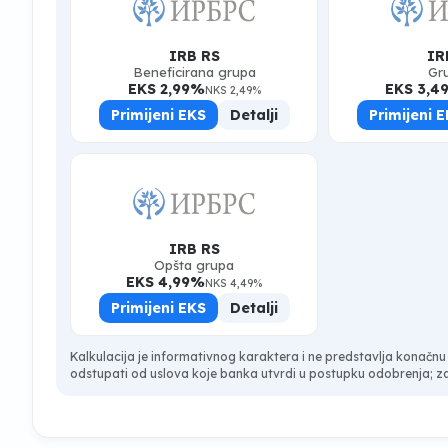
IRB RS
IR
Beneficirana grupa
Gr
EKS 2,99%
EKS 3,4
NKS 2,49%
Primijeni EKS
Detalji
Primijeni 
IRB RS
Opšta grupa
EKS 4,99%
NKS 4,49%
Primijeni EKS
Detalji
Kalkulacija je informativnog karaktera i ne predstavlja kona
odstupati od uslova koje banka utvrdi u postupku odobrenja; za