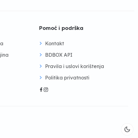
Pomoć i podrška
na
Kontakt
jina
BDBOX API
Pravila i uslovi korištenja
Politika privatnosti
dark_mode