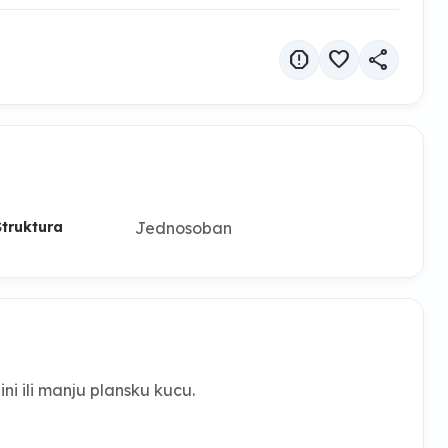
report
favorite
share
Jednosoban
Struktura
ni ili manju plansku kucu.