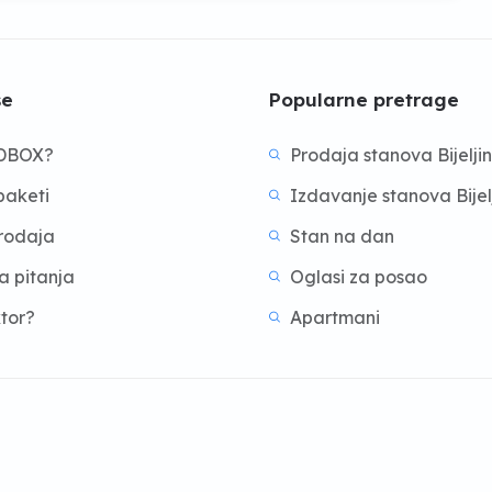
še
Popularne pretrage
BDBOX?
Prodaja stanova Bijelji
aketi
Izdavanje stanova Bijel
prodaja
Stan na dan
a pitanja
Oglasi za posao
ktor?
Apartmani