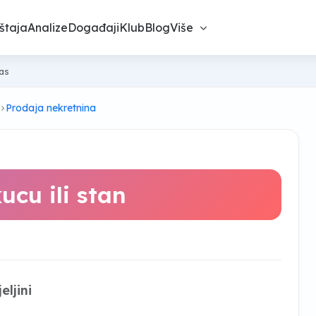
štaja
Analize
Događaji
Klub
Blog
Više
nas
Prodaja nekretnina
cu ili stan
eljini