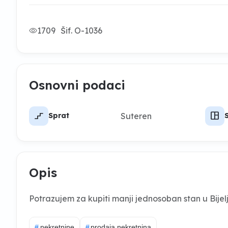
1709
Šif. O-1036
Osnovni podaci
stairs_2
space_dashboard
Suteren
Sprat
Opis
Potrazujem za kupiti manji jednosoban stan u Bijelji
#
nekretnine
#
prodaja nekretnina