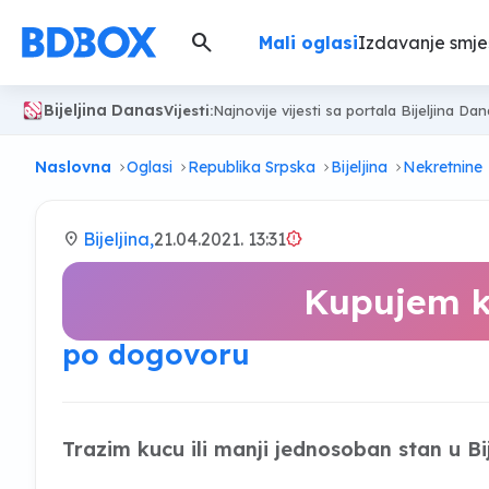
search
Mali oglasi
Izdavanje smje
Bijeljina Danas
Vijesti:
Najnovije vijesti sa portala Bijeljina Da
Naslovna
Oglasi
Republika Srpska
Bijeljina
Nekretnine
location_on
Bijeljina,
21.04.2021. 13:31
brightness_alert
Kupujem ku
po dogovoru
Trazim kucu ili manji jednosoban stan u Bij