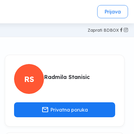
Prijava
Zaprati BDBOX
Radmila Stanisic
RS
mail
Privatna poruka