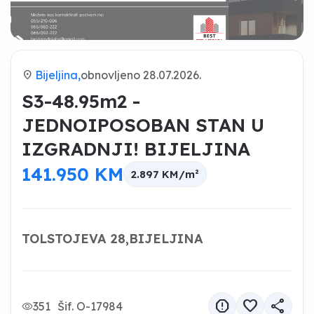
location_on
Bijeljina,
obnovljeno 28.07.2026.
S3-48.95m2 -
JEDNOIPOSOBAN STAN U
IZGRADNJI! BIJELJINA
141.950 KM
2.897 KM/m²
TOLSTOJEVA 28,BIJELJINA
report
favorite
share
351
Šif. O-17984