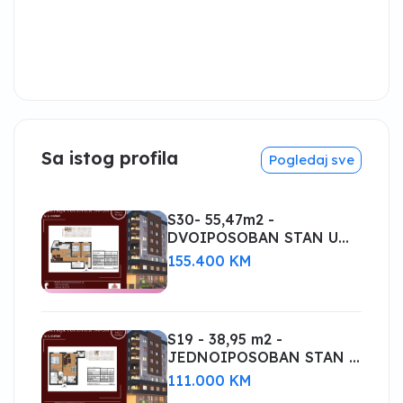
Sa istog profila
Pogledaj sve
S30- 55,47m2 -
DVOIPOSOBAN STAN U
IZGRADNJI! BIJELJINA
155.400 KM
S19 - 38,95 m2 -
JEDNOIPOSOBAN STAN U
IZGRADNJI! BIJELJINA
111.000 KM