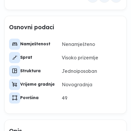
Osnovni podaci
bed
Nenamješteno
Namještenost
stairs_2
Visoko prizemlje
Sprat
space_dashboard
Jednoiposoban
Struktura
garden_cart
Novogradnja
Vrijeme gradnje
activity_zone
49
Površina
Opis