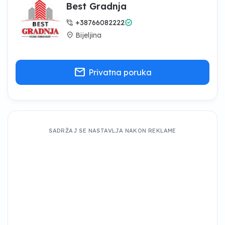
Best Gradnja
phone_in_talk
verified
+38766082222
location_on
Bijeljina
mail
Privatna poruka
SADRŽAJ SE NASTAVLJA NAKON REKLAME