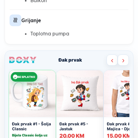
Balkon
heat
Grijanje
Toplotna pumpa