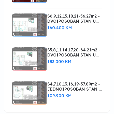
S6,9,12,15,18,21-56.27m2 -
DVOIPOSOBAN STAN U
IZGRADNJI! BIJELJINA
160.400 KM
S5,8,11,14,17,20-64.21m2 -
DVOIPOSOBAN STAN U
IZGRADNJI! BIJELJINA
183.000 KM
S4,7,10,13,16,19-37.89m2 -
JEDNOIPOSOBAN STAN U
IZGRADNJI! BIJELJINA
109.900 KM