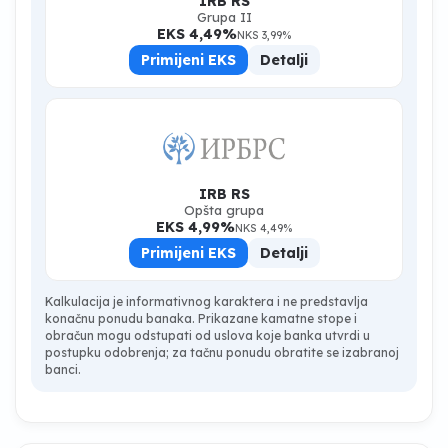
IRB RS
Grupa II
EKS 4,49%
NKS 3,99%
Primijeni EKS
Detalji
IRB RS
Opšta grupa
EKS 4,99%
NKS 4,49%
Primijeni EKS
Detalji
Kalkulacija je informativnog karaktera i ne predstavlja
konačnu ponudu banaka. Prikazane kamatne stope i
obračun mogu odstupati od uslova koje banka utvrdi u
postupku odobrenja; za tačnu ponudu obratite se izabranoj
banci.