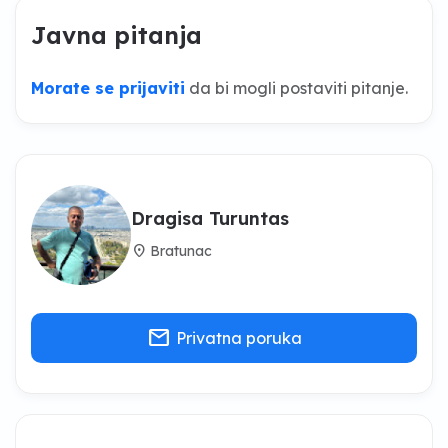
Javna pitanja
Morate se prijaviti
da bi mogli postaviti pitanje.
Dragisa Turuntas
location_on
Bratunac
mail
Privatna poruka