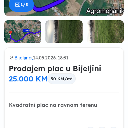
1/8
location_on
Bijeljina,
14.05.2026. 18:31
Prodajem plac u Bijeljini
25.000 KM
50 KM/m²
Kvadratni plac na ravnom terenu