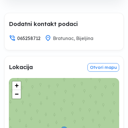
Dodatni kontakt podaci
phone_in_talk
location_on
065258712
Bratunac, Bijeljina
Lokacija
Otvori mapu
+
−