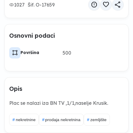
report
favorite
share
1027
Šif. O-17659
Osnovni podaci
activity_zone
500
Površina
Opis
Plac se nalazi iza BN TV ,1/1,naselje Krusik.
#
nekretnine
#
prodaja nekretnina
#
zemljište