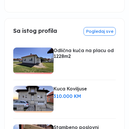
Sa istog profila
Pogledaj sve
Odlična kuća na placu od
1228m2
Kuca Koviljuse
310.000 KM
Stambeno poslovni