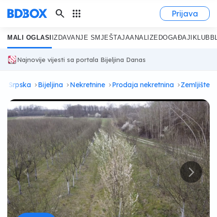
search
apps
Prijava
MALI OGLASI
IZDAVANJE SMJEŠTAJA
ANALIZE
DOGAĐAJI
KLUB
B
Najnovije vijesti sa portala Bijeljina Danas
ka Srpska
Bijeljina
Nekretnine
Prodaja nekretnina
Zemljište