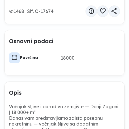
report
favorite
share
1468
Šif. O-17674
Osnovni podaci
activity_zone
18000
Površina
Opis
Voćnjak šljive i obradivo zemljište — Donji Zagoni
| 18.000+ m²
Danas vam predstavljamo zaista posebnu
nekretninu — voćnjak šljive sa dodatnim