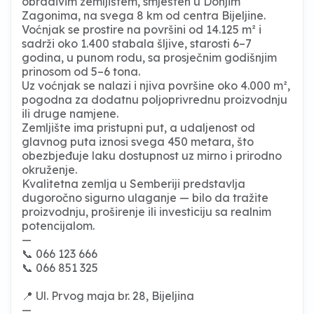
obradivim zemljištem, smješten u Donjim
Zagonima, na svega 8 km od centra Bijeljine.
Voćnjak se prostire na površini od 14.125 m² i
sadrži oko 1.400 stabala šljive, starosti 6–7
godina, u punom rodu, sa prosječnim godišnjim
prinosom od 5–6 tona.
Uz voćnjak se nalazi i njiva površine oko 4.000 m²,
pogodna za dodatnu poljoprivrednu proizvodnju
ili druge namjene.
Zemljište ima pristupni put, a udaljenost od
glavnog puta iznosi svega 450 metara, što
obezbjeđuje laku dostupnost uz mirno i prirodno
okruženje.
Kvalitetna zemlja u Semberiji predstavlja
dugoročno sigurno ulaganje — bilo da tražite
proizvodnju, proširenje ili investiciju sa realnim
potencijalom.
—
📞 066 123 666
📞 066 851 325
📍 Ul. Prvog maja br. 28, Bijeljina
—