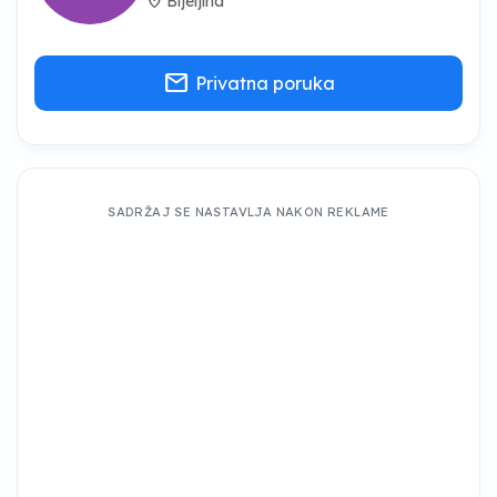
location_on
Bijeljina
mail
Privatna poruka
SADRŽAJ SE NASTAVLJA NAKON REKLAME