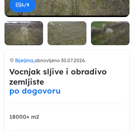
1/5
location_on
Bijeljina,
obnovljeno 30.07.2026.
Vocnjak sljive i obradivo
zemljiste
po dogovoru
18000+ m2