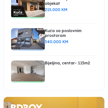
objekat
215.000 KM
Kuća sa poslovnim
prostorom
340.000 KM
Bijeljina, centar- 115m2