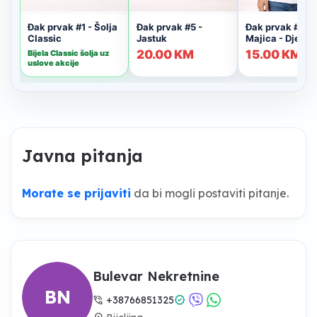
Javna pitanja
Morate se prijaviti
da bi mogli postaviti pitanje.
Bulevar Nekretnine
BN
phone_in_talk
verified
+38766851325