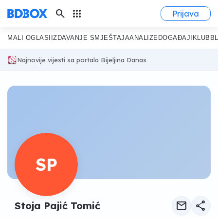
search
apps
Prijava
MALI OGLASI
IZDAVANJE SMJEŠTAJA
ANALIZE
DOGAĐAJI
KLUB
B
Najnovije vijesti sa portala Bijeljina Danas
SP
mail
share
Stoja Pajić Tomić