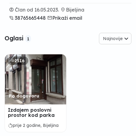
account_circle
Član od 16.05.2023.
location_on
Bijeljina
phone_in_talk
38765665448
email
Prikaži email
Oglasi
Najnovije
1
2516
Po dogovoru
Izdajem poslovni
prostor kod parka
rotate_left
prije 2 godine, Bijeljina