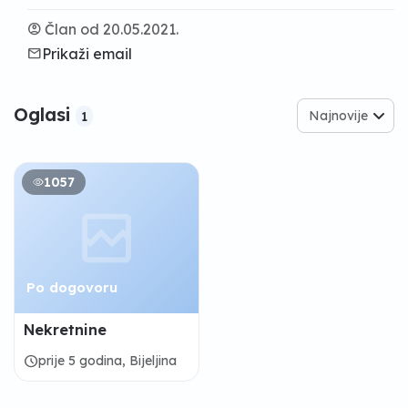
account_circle
Član od 20.05.2021.
email
Prikaži email
Oglasi
Najnovije
1
1057
Po dogovoru
Nekretnine
schedule
prije 5 godina, Bijeljina