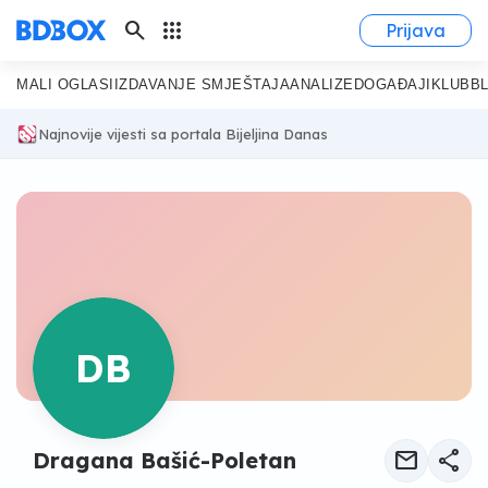
search
apps
Prijava
MALI OGLASI
IZDAVANJE SMJEŠTAJA
ANALIZE
DOGAĐAJI
KLUB
B
Najnovije vijesti sa portala Bijeljina Danas
DB
mail
share
Dragana Bašić-Poletan