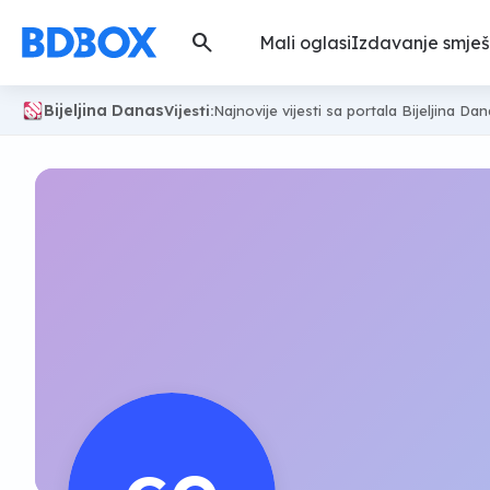
search
Mali oglasi
Izdavanje smješ
Bijeljina Danas
Vijesti:
Najnovije vijesti sa portala Bijeljina Da