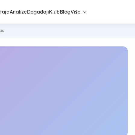
taja
Analize
Događaji
Klub
Blog
Više
nas