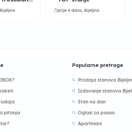
jini
rotate_left
Bijeljina
prije 4 dana, Bijeljina
še
Popularne pretrage
BDBOX?
Prodaja stanova Bijelji
aketi
Izdavanje stanova Bijel
prodaja
Stan na dan
a pitanja
Oglasi za posao
ktor?
Apartmani