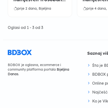
stan u bijeljini
stan u bijel
rotate_left
rotate_left
prije 2 dana, Bijeljina
prije 4 dana, 
Oglasi od 1 - 3 od 3
Saznaj vi
BDBOX je oglasna, ecommerce i
Šta je 
community platforma portala
Bijeljina
BDBOX p
Danas
.
Online 
Najčešć
Ko je Vi