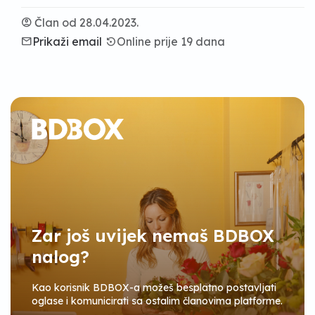
account_circle
Član od 28.04.2023.
email
Prikaži email
settings_backup_restore
Online prije 19 dana
Zar još uvijek nemaš BDBOX
nalog?
Kao korisnik BDBOX-a možeš besplatno postavljati
oglase i komunicirati sa ostalim članovima platforme.