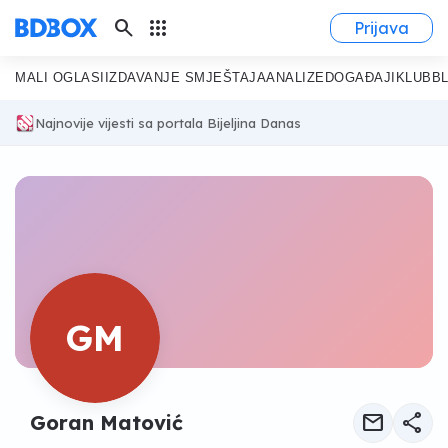
search
apps
Prijava
MALI OGLASI
IZDAVANJE SMJEŠTAJA
ANALIZE
DOGAĐAJI
KLUB
B
Najnovije vijesti sa portala Bijeljina Danas
GM
mail
share
Goran Matović