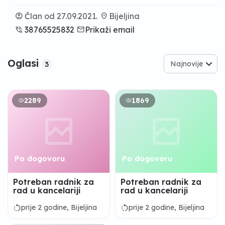
account_circle
Član od 27.09.2021.
location_on
Bijeljina
phone_in_talk
38765525832
email
Prikaži email
Oglasi
Najnovije
3
2289
1869
Po dogovoru
Po dogovoru
Potreban radnik za
Potreban radnik za
rad u kancelariji
rad u kancelariji
rotate_left
rotate_left
prije 2 godine, Bijeljina
prije 2 godine, Bijeljina