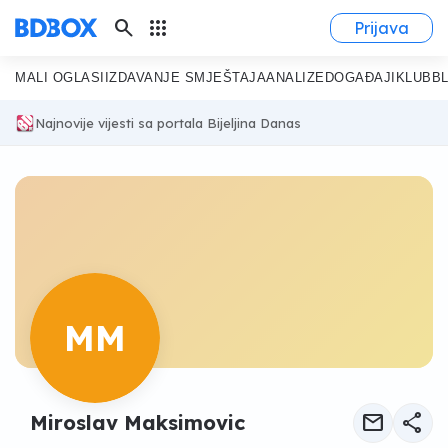
search
apps
Prijava
MALI OGLASI
IZDAVANJE SMJEŠTAJA
ANALIZE
DOGAĐAJI
KLUB
B
Najnovije vijesti sa portala Bijeljina Danas
MM
mail
share
Miroslav Maksimovic