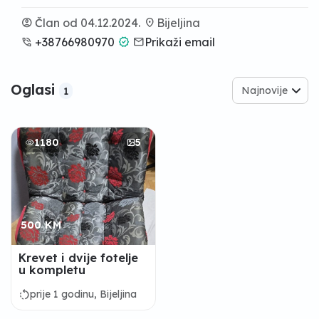
account_circle
Član od 04.12.2024.
location_on
Bijeljina
phone_in_talk
+38766980970
verified
email
Prikaži email
Oglasi
Najnovije
1
1180
5
500 KM
Krevet i dvije fotelje
u kompletu
rotate_left
prije 1 godinu, Bijeljina