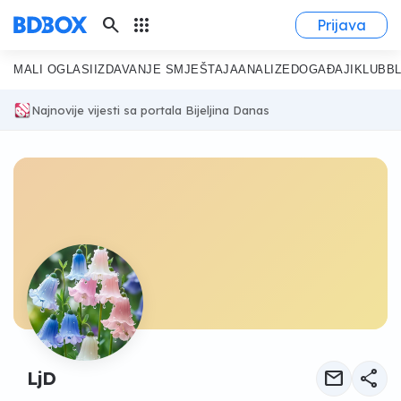
search
apps
Prijava
MALI OGLASI
IZDAVANJE SMJEŠTAJA
ANALIZE
DOGAĐAJI
KLUB
B
Najnovije vijesti sa portala Bijeljina Danas
mail
share
LjD