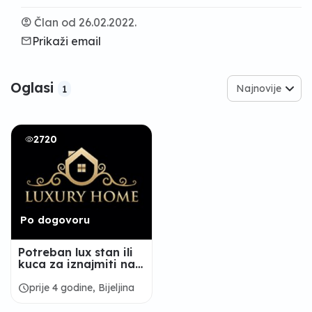
account_circle
Član od 26.02.2022.
email
Prikaži email
Oglasi
Najnovije
1
2720
Po dogovoru
Potreban lux stan ili
kuca za iznajmiti na
duži period
minimalno 2 godine
schedule
prije 4 godine, Bijeljina