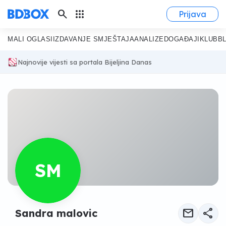
search
apps
Prijava
MALI OGLASI
IZDAVANJE SMJEŠTAJA
ANALIZE
DOGAĐAJI
KLUB
B
Najnovije vijesti sa portala Bijeljina Danas
SM
mail
share
Sandra malovic